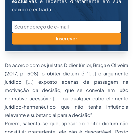
exclusivas
e recentes diretamente em sua
caixa de entrada.
Inscrever
De acordo com os juristas Didier Júnior, Braga e Oliveira
(2017, p. 508), o
obiter dictum
é “[...] o argumento
jurídico [...] exposto apenas de passagem na
motivação da decisão, que se convola em juízo
normativo acessório [...] ou qualquer outro elemento
jurídico-hermenêutico que não tenha influência
relevante e substancial para a decisão”.
Porém, salienta-se que, apesar do
obiter dictum
não
constituir precedente, ele não é descartável. Posto