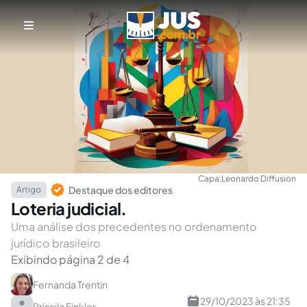
Capa:
Leonardo Diffusion
Destaque dos editores
Artigo
Loteria judicial.
Uma análise dos precedentes no ordenamento
jurídico brasileiro
Exibindo página 2 de 4
Fernanda Trentin
29/10/2023 às 21:35
Priscila Finkler