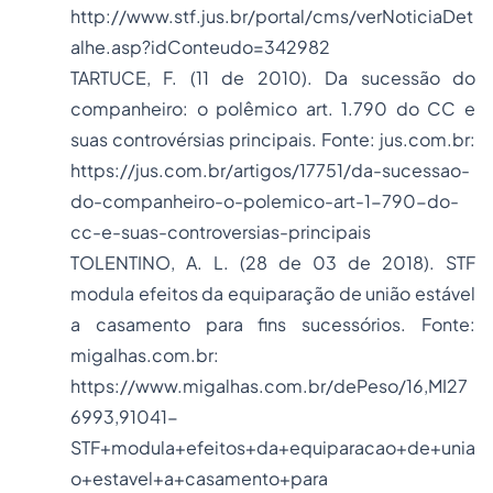
http://www.stf.jus.br/portal/cms/verNoticiaDet
alhe.asp?idConteudo=342982
TARTUCE, F. (11 de 2010).
Da sucessão do
companheiro: o polêmico art. 1.790 do CC e
suas controvérsias principais
. Fonte: jus.com.br:
https://jus.com.br/artigos/17751/da-sucessao-
do-companheiro-o-polemico-art-1-790-do-
cc-e-suas-controversias-principais
TOLENTINO, A. L. (28 de 03 de 2018).
STF
modula efeitos da equiparação de união estável
a casamento para fins sucessórios
. Fonte:
migalhas.com.br:
https://www.migalhas.com.br/dePeso/16,MI27
6993,91041-
STF+modula+efeitos+da+equiparacao+de+unia
o+estavel+a+casamento+para