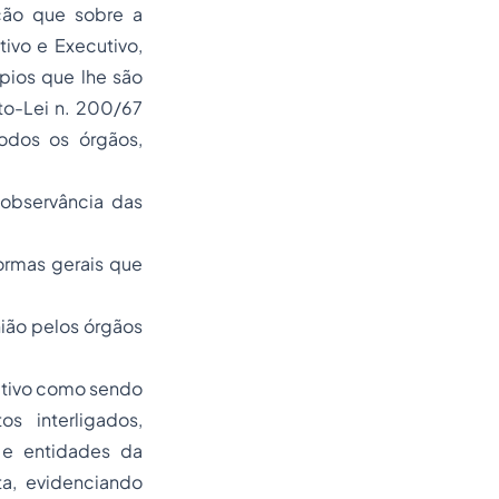
eção que sobre a
ivo e Executivo,
pios que lhe são
to-Lei n. 200/67
odos os órgãos,
observância das
ormas gerais que
nião pelos órgãos
rativo como sendo
s interligados,
 e entidades da
ta, evidenciando