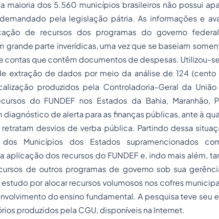
a maioria dos 5.560 municípios brasileiros não possui apa
 demandado pela legislação pátria. As informações e av
cação de recursos dos programas do governo federal
em grande parte inverídicas, uma vez que se baseiam some
e contas que contêm documentos de despesas. Utilizou-se,
e extração de dados por meio da análise de 124 (cento e
iscalização produzidos pela Controladoria-Geral da Uniã
ecursos do FUNDEF nos Estados da Bahia, Maranhão, Pa
diagnóstico de alerta para as finanças públicas, ante à qu
retratam desvios de verba pública. Partindo dessa situaç
os Municípios dos Estados supramencionados co
 na aplicação dos recursos do FUNDEF e, indo mais além,
cursos de outros programas de governo sob sua gerênc
 estudo por alocar recursos volumosos nos cofres municipa
nvolvimento do ensino fundamental. A pesquisa teve seu e
órios produzidos pela CGU, disponíveis na Internet.