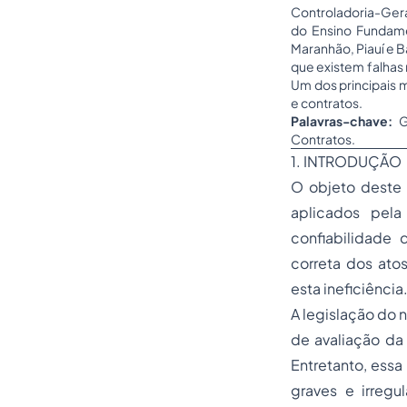
Controladoria-Gera
do Ensino Fundame
Maranhão, Piauí e 
que existem falhas 
Um dos principais m
e contratos.
Palavras-chave:
Ge
Contratos.
1. INTRODUÇÃO
O objeto deste 
aplicados pela
confiabilidade 
correta dos atos
esta ineficiência
A legislação do 
de avaliação da
Entretanto, essa
graves e irregu