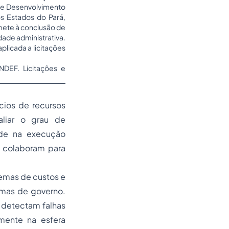
o e Desenvolvimento
s Estados do Pará,
mete à conclusão de
dade administrativa.
plicada a licitações
NDEF. Licitações e
cios de recursos
aliar o grau de
dade na execução
ue colaboram para
temas de custos e
amas de governo.
e detectam falhas
lmente na esfera