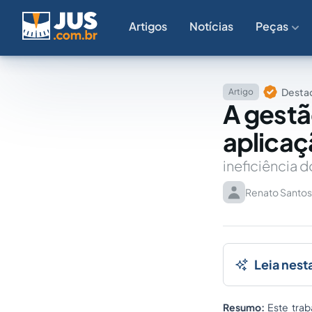
Artigos
Notícias
Peças
Destaq
Artigo
A gestã
aplicaç
ineficiência 
Renato Santo
Leia nest
Resumo:
Este trab