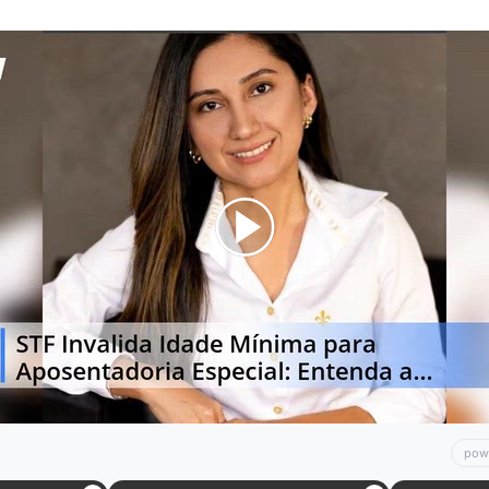
:00
/
01:00
jus