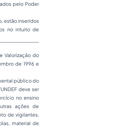
xados pelo Poder
, estão inseridos
dos no intuito de
 Valorização do
tembro de 1996 e
mental público do
 FUNDEF deve ser
rcício no ensino
utras ações de
o de vigilantes,
las, material de