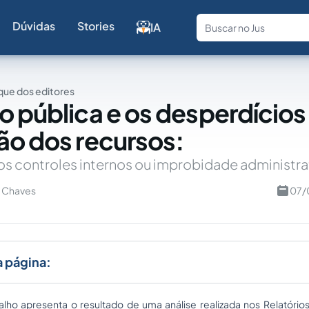
Dúvidas
Stories
IA
Fale com a
ue dos editores
o pública e os desperdícios
ão dos recursos:
dos controles internos ou improbidade administra
s Chaves
07/
a página:
alho apresenta o resultado de uma análise realizada nos Relatórios