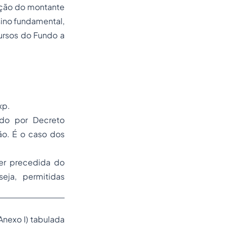
nção do montante
ino fundamental,
ursos do Fundo a
xp.
ido por Decreto
o. É o caso dos
ser precedida do
eja, permitidas
Anexo I) tabulada