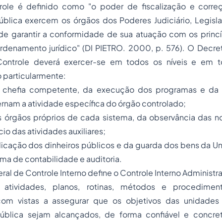
role é definido como "o poder de fiscalização e corr
blica exercem os órgãos dos Poderes Judiciário, Legislat
de garantir a conformidade de sua atuação com os princí
rdenamento jurídico" (DI PIETRO. 2000, p. 576). O Decre
ontrole deverá exercer-se em todos os níveis e em t
particularmente:
la chefia competente, da execução dos programas e da 
nam a atividade específica do órgão controlado;
os órgãos próprios de cada sistema, da observância das n
io das atividades auxiliares;
licação dos dinheiros públicos e da guarda dos bens da U
ema de contabilidade e auditoria.
eral de Controle Interno define o Controle Interno Administ
atividades, planos, rotinas, métodos e procedimento
com vistas a assegurar que os objetivos das unidades
ública sejam alcançados, de forma confiável e concre