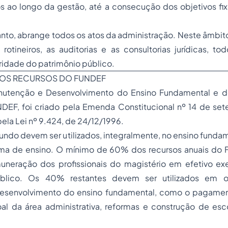
os ao longo da gestão, até a consecução dos objetivos fi
anto, abrange todos os atos da administração. Neste âmbito
rotineiros, as auditorias e as consultorias jurídicas, to
gridade do patrimônio público.
DOS RECURSOS DO FUNDEF
utenção e Desenvolvimento do Ensino Fundamental e de
NDEF, foi criado pela Emenda Constitucional nº 14 de se
la Lei nº 9.424, de 24/12/1996.
undo devem ser utilizados, integralmente, no ensino funda
ema de ensino. O mínimo de 60% dos recursos anuais do
uneração dos profissionais do magistério em efetivo exe
blico. Os 40% restantes devem ser utilizados em o
senvolvimento do ensino fundamental, como o pagament
al da área administrativa, reformas e construção de esco