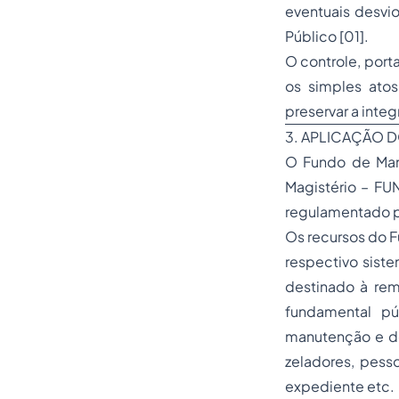
eventuais desvi
Público [01].
O controle, port
os simples atos 
preservar a inte
3. APLICAÇÃO 
O Fundo de Man
Magistério – FU
regulamentado pe
Os recursos do F
respectivo sist
destinado à rem
fundamental pú
manutenção e de
zeladores, pesso
expediente etc.