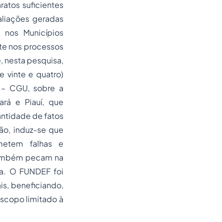
ratos suficientes
aliações geradas
 nos Municípios
nte nos processos
 nesta pesquisa,
 vinte e quatro)
o – CGU, sobre a
rá e Piauí, que
antidade de fatos
ão, induz-se que
metem falhas e
 também pecam na
ia. O FUNDEF foi
is, beneficiando,
scopo limitado à