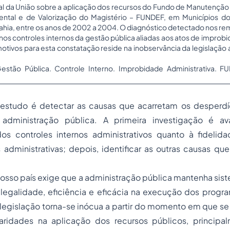
l da União sobre a aplicação dos recursos do Fundo de Manutençã
ntal e de Valorização do Magistério – FUNDEF, em Municípios do
Bahia, entre os anos de 2002 a 2004. O diagnóstico detectado nos re
nos controles internos da gestão pública aliadas aos atos de improbi
otivos para esta constatação reside na inobservância da legislação a
stão Pública. Controle Interno. Improbidade Administrativa. FU
estudo é detectar as causas que acarretam os desperdí
 administração pública. A primeira investigação é av
dos controles internos administrativos quanto à fideli
 administrativas; depois, identificar as outras causas q
.
nosso país exige que a administração pública mantenha sis
 legalidade, eficiência e eficácia na execução dos progr
 legislação torna-se inócua a partir do momento em que s
laridades na aplicação dos recursos públicos, principa