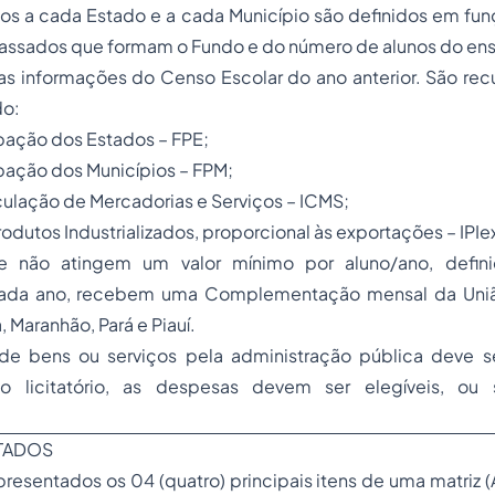
dos a cada Estado e a cada Município são definidos em fu
passados que formam o Fundo e do número de alunos do ens
s informações do Censo Escolar do ano anterior. São rec
do:
pação dos Estados – FPE;
pação dos Municípios – FPM;
ulação de Mercadorias e Serviços – ICMS;
odutos Industrializados, proporcional às exportações – IPIe
 não atingem um valor mínimo por aluno/ano, defin
 cada ano, recebem uma Complementação mensal da Uniã
 Maranhão, Pará e Piauí.
de bens ou serviços pela administração pública deve 
o licitatório, as despesas devem ser elegíveis, ou s
CTADOS
apresentados os 04 (quatro) principais itens de uma matriz (