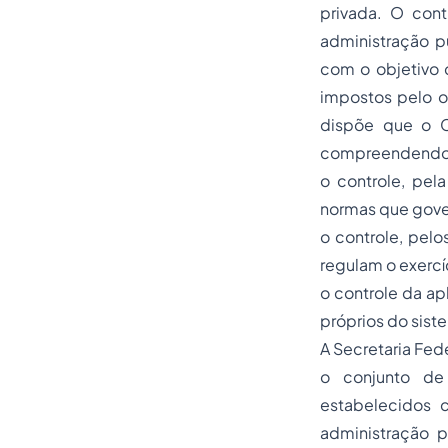
privada. O cont
administração pú
com o objetivo 
impostos pelo o
dispõe que o C
compreendendo 
o controle, pe
normas que gover
o controle, pel
regulam o exercíc
o controle da ap
próprios do sist
A Secretaria Fed
o conjunto de 
estabelecidos 
administração p