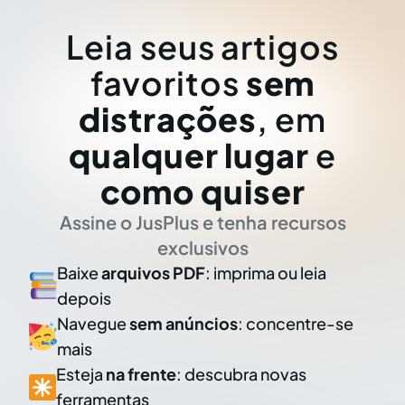
Leia seus artigos
favoritos
sem
distrações
, em
qualquer lugar
e
como quiser
Assine o JusPlus e tenha recursos
exclusivos
Baixe
arquivos PDF
: imprima ou leia
depois
Navegue
sem anúncios
: concentre-se
mais
Esteja
na frente
: descubra novas
ferramentas