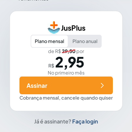
JusPlus
Plano mensal
Plano anual
de R$
29,50
por
2,95
R$
No primeiro mês
Assinar
Cobrança mensal, cancele quando quiser
Já é assinante?
Faça login