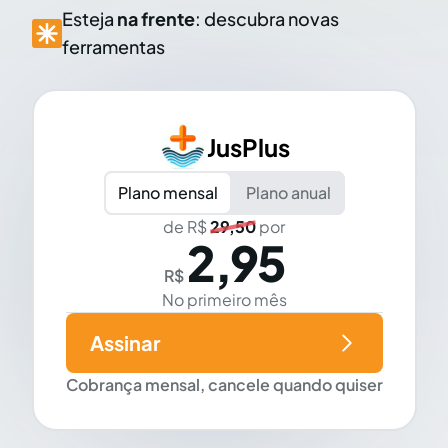
Esteja
na frente
: descubra novas
ferramentas
JusPlus
Plano mensal
Plano anual
de R$
29,50
por
2,95
R$
No primeiro mês
Assinar
Cobrança mensal, cancele quando quiser