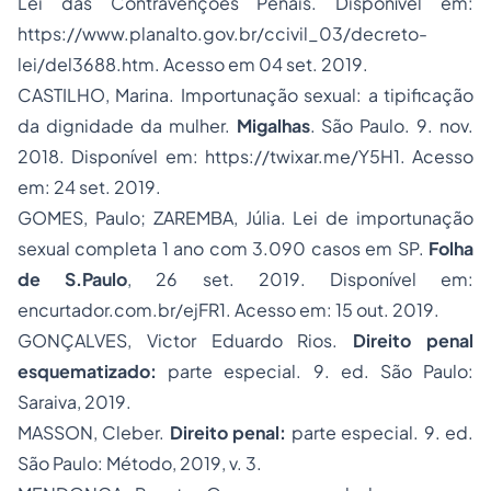
Lei das Contravenções Penais. Disponível em:
https://www.planalto.gov.br/ccivil_03/decreto-
lei/del3688.htm. Acesso em 04 set. 2019.
CASTILHO, Marina. Importunação sexual: a tipificação
da dignidade da mulher.
Migalhas
. São Paulo. 9. nov.
2018. Disponível em: https://twixar.me/Y5H1. Acesso
em: 24 set. 2019.
GOMES, Paulo; ZAREMBA, Júlia. Lei de importunação
sexual completa 1 ano com 3.090 casos em SP.
Folha
de S.Paulo
, 26 set. 2019. Disponível em:
encurtador.com.br/ejFR1. Acesso em: 15 out. 2019.
GONÇALVES, Victor Eduardo Rios.
Direito penal
esquematizado:
parte especial. 9. ed. São Paulo:
Saraiva, 2019.
MASSON, Cleber.
Direito penal:
parte especial. 9. ed.
São Paulo: Método, 2019, v. 3.