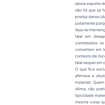
desse esporte d
não há que se f
produz danos (da
justamente porq
Seja na interven
falar em desa
constatados os 
convertem em l
contexto de risco
falar sequer em 
O que fica exclu
afirmava a dout
material). Quem 
vítima, não prat
tipicidade mater
mesma coisa qu