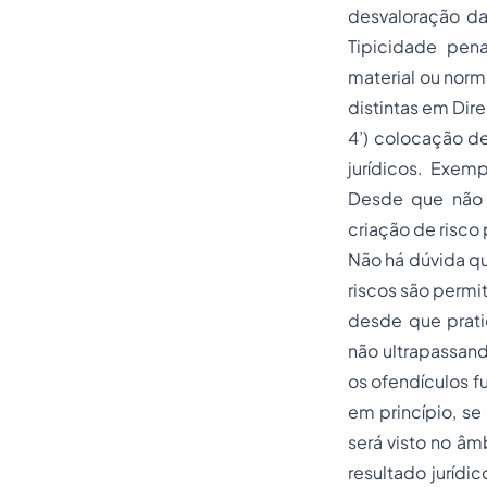
desvaloração da 
Tipicidade
penal
material ou norma
distintas em Dire
4’) colocação de
jurídicos. Exem
Desde que não 
criação de risco 
Não há dúvida qu
riscos são permi
desde que prati
não ultrapassand
os ofendículos f
em princípio, s
será visto no âm
resultado juríd