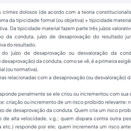
 crimes dolosos (de acordo com a teoria constitucionalis
ma da tipicidade formal (ou objetiva) + tipicidade material
iva. Da tipicidade material fazem parte três juízos valorativo
o da conduta, juízo de desaprovação do resultado jurí
va do resultado.
 do juízo de desaprovação ou desvaloração da cond
 desaprovação) da conduta, como se vê, é a primeira exig
al (ou normativa).
gras relacionadas com a desaprovação (ou desvaloração) d
 responde penalmente se ele criou ou incrementou com sua
te:
criação ou incremento de um risco proibido relevante: n
ízo de desaprovação da conduta. Quem cria um risco proib
ão de alta velocidade,
v.g.
; quem dispara contra outra p
a etc.) responde por ele; quem incrementa um risco ante