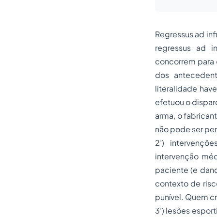
Regressus ad inf
regressus ad i
concorrem para o
dos antecedent
literalidade hav
efetuou o dispar
arma, o fabrican
não pode ser pe
2’) intervençõ
intervenção méd
paciente (e dano
contexto de risc
punível. Quem cr
3’) lesões esport