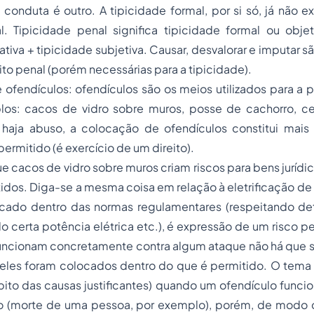
conduta é outro. A tipicidade formal, por si só, já não ex
. Tipicidade penal significa tipicidade formal ou objet
tiva + tipicidade subjetiva. Causar, desvalorar e imputar s
ito penal (porém necessárias para a tipicidade).
 ofendículos: ofendículos são os meios utilizados para a
plos: cacos de vidro sobre muros,
posse
de cachorro, cer
haja abuso, a colocação de ofendículos constitui mai
permitido (é exercício de um direito).
e cacos de vidro sobre muros criam riscos para bens jurídi
tidos. Diga-se a mesma coisa em relação à eletrificação de 
cado dentro das normas regulamentares (respeitando det
o certa potência elétrica etc.), é expressão de um risco 
uncionam concretamente contra algum ataque não há que se
e eles foram colocados dentro do que é permitido. O tema
bito das causas justificantes) quando um ofendículo funci
ico (morte de uma pessoa, por exemplo), porém, de modo 