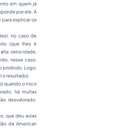
ento em quem já
ponde por ele. A
 para explicar os
es):
no caso de
ado (que lhes é
alta velocidade,
ido, nesse caso,
o proibido. Logo,
o resultado).
o) quando o risco
orado:
há muitas
não desvalorado.
o, que deu aulas
vião da American