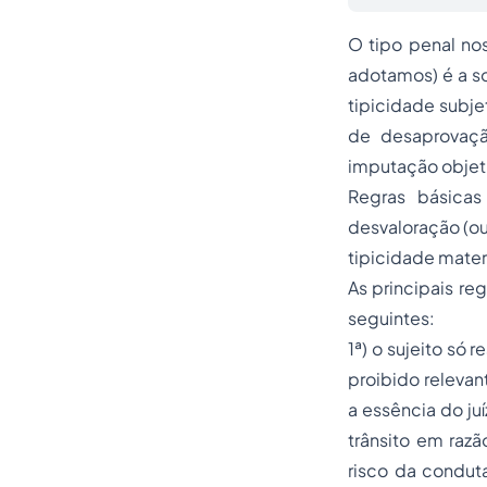
O tipo penal nos
adotamos) é a so
tipicidade subjet
de desaprovaçã
imputação objeti
Regras básicas
desvaloração (ou
tipicidade materi
As principais re
seguintes:
1ª) o sujeito só
proibido relevan
a essência do ju
trânsito em raz
risco da condut