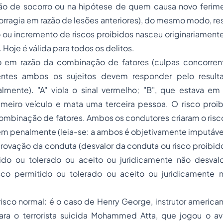
ão de socorro ou na hipótese de quem causa novo ferim
ragia em razão de lesões anteriores), do mesmo modo, res
o ou incremento de riscos proibidos nasceu originariamente
 Hoje é válida para todos os delitos.
o em razão da combinação de fatores (culpas concorrent
entes ambos os sujeitos devem responder pelo result
lmente). "A" viola o sinal vermelho; "B", que estava em 
imeiro veículo e mata uma terceira pessoa. O risco proib
ombinação de fatores. Ambos os condutores criaram o risc
 penalmente (leia-se: a ambos é objetivamente imputável 
rovação da conduta (desvalor da conduta ou risco proibid
ido ou tolerado ou aceito ou juridicamente não desval
sco permitido ou tolerado ou aceito ou juridicamente 
risco normal:
é o caso de Henry George, instrutor american
ra o terrorista suicida Mohammed Atta, que jogou o a