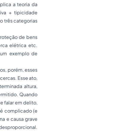
plica a teoria da
iva + tipicidade
ão três categorias
 proteção de bens
ca elétrica etc.
s um exemplo de
cos, porém, esses
cercas. Esse ato,
erminada altura,
permitido. Quando
 falar em delito,
 é complicado (e
ona e causa grave
desproporcional.