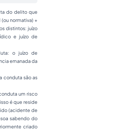
ta do delito que
 (ou normativa) +
s distintos: juízo
dico e juízo de
uta:
o juízo de
ência emanada da
a conduta são as
 conduta um risco
isso é que reside
ido (acidente de
essoa sabendo do
riormente criado