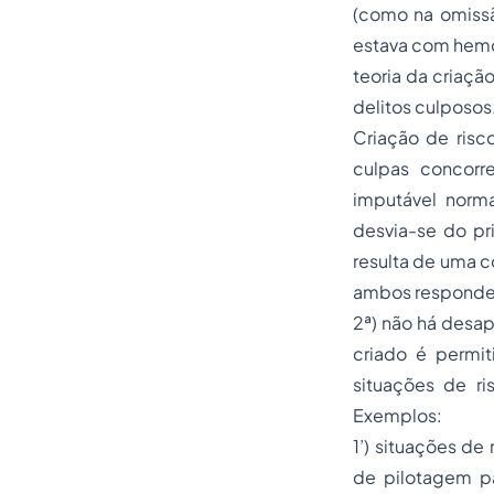
(como na omiss
estava com hemor
teoria da criaçã
delitos culposos.
Criação de risc
culpas concorr
imputável norma
desvia-se do pr
resulta de uma c
ambos respondem
2ª) não há desap
criado é permit
situações de ri
Exemplos:
1’) situações de 
de pilotagem pa