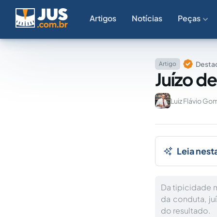
Artigos
Notícias
Peças
Destaq
Artigo
Juízo d
Luiz Flávio Go
Leia nest
Da tipicidade m
da conduta, ju
do resultado.