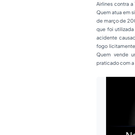
Airlines contra
Quem atua em sit
de março de 200
que foi utiliza
acidente causa
fogo licitament
Quem vende um
praticado com a s