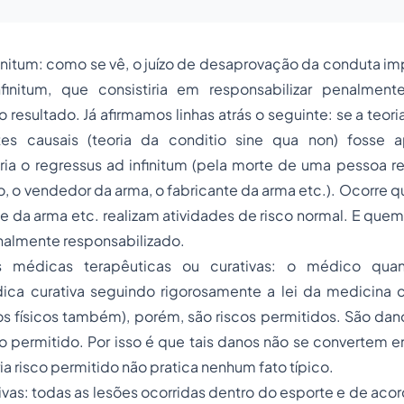
initum:
como se vê, o juízo de desaprovação da conduta 
nfinitum, que consistiria em responsabilizar penalmen
 resultado. Já afirmamos linhas atrás o seguinte: se a teori
es causais (teoria da conditio sine qua non) fosse 
eria o regressus ad infinitum (pela morte de uma pessoa 
o, o vendedor da arma, o fabricante da arma etc.). Ocorre 
te da arma etc. realizam atividades de risco normal. E quem 
nalmente responsabilizado.
es médicas terapêuticas ou curativas: o médico qua
ica curativa seguindo rigorosamente a lei da medicina cr
s físicos também), porém, são riscos permitidos. São dan
o permitido. Por isso é que tais danos não se convertem em
ia risco permitido não pratica nenhum fato típico.
ivas:
todas as lesões ocorridas dentro do esporte e de aco