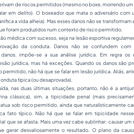
erivam de riscos permitidos (mesmo no boxe, morrendo um
alar em delito). O boxeador que mata o adversário com 
nifica a vida alheia). Mas esses danos não se transformam e
ue foram produzidos num contexto de risco permitido.
ção médica com sucesso, seja na lesão esportiva regulame
provação da conduta. Danos não se confundem com 
danos, impõe-se a sua análise jurídica. Em regra os 
esão jurídica, mas há exceções. Quando os danos são p
 permitido, não há que se falar em lesão jurídica. Aliás, an
conduta típica (ou desaprovada).
ída, nas duas últimas situações, portanto, não é a antij
rina clássica), sim, a tipicidade penal (mais precisamen
atua sob risco permitido, ainda que naturalísticamente c
ica fato típico. Não há que se falar em tipicidade nesse
ial que se afasta. Mais uma vez cabe sublinhar: causar um 
e gerar desvaliosamente o resultado. O plano da caus