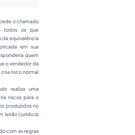
impede o chamado
te todos os que
a da equivalência
aplicada em sua
responderia quem
que o vendedor da
cria risco normal
ndo realiza uma
ia riscos para o
os produzidos no
 lesão (jurídica)
rdo com as regras