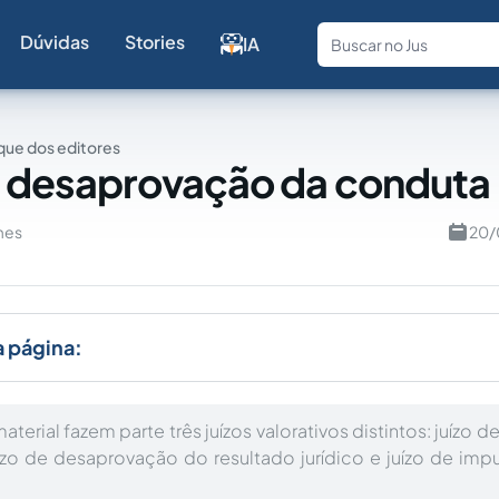
Dúvidas
Stories
IA
Fale com a
ue dos editores
e desaprovação da conduta
mes
20/
a página:
aterial fazem parte três juízos valorativos distintos: juízo
ízo de desaprovação do resultado jurídico e juízo de imp