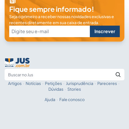
Fique sempre informado!
Seja o primeiro a receber nossas novidades exclusivas e
recentes diretamente em sua caixa de entrada.
Inscrever
Artigos
·
Notícias
·
Petições
·
Jurisprudência
·
Pareceres
·
Fale com a IA
Buscar no Jus
Dúvidas
·
Stories
Ajuda
·
Fale conosco