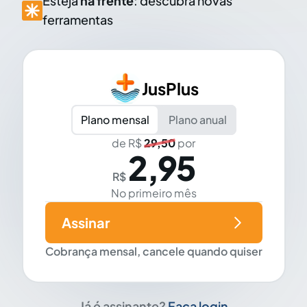
Esteja
na frente
: descubra novas
ferramentas
JusPlus
Plano mensal
Plano anual
de R$
29,50
por
2,95
R$
No primeiro mês
Assinar
Cobrança mensal, cancele quando quiser
Já é assinante?
Faça login