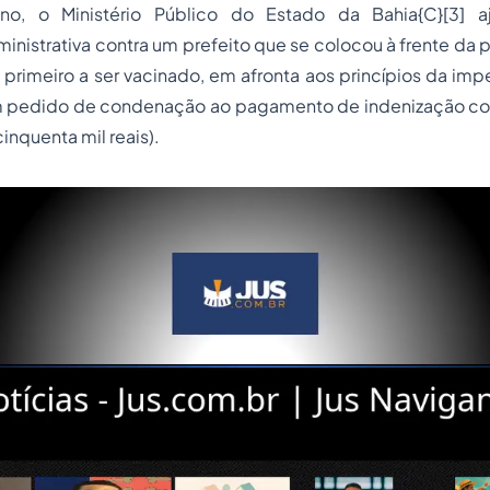
ano, o Ministério Público do Estado da Bahia
{C}
[3]
aj
nistrativa contra um prefeito que se colocou à frente da
o primeiro a ser vacinado, em afronta aos princípios da im
 pedido de condenação ao pagamento de indenização cole
nquenta mil reais).