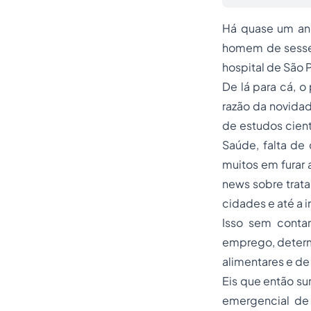
Há quase um ano
homem de sessen
hospital de São 
De lá para cá, 
razão da novidad
de estudos cient
Saúde, falta de
muitos em furar 
news
sobre trat
cidades e até a 
Isso sem conta
emprego, determ
alimentares e de
Eis que então sur
emergencial de 