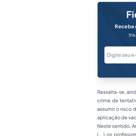
Fi
Receba g
Ins
Ressalta-se, ain
crime de tentati
assumir o risco 
aplicação de va
Neste sentido, An
(...) os profis