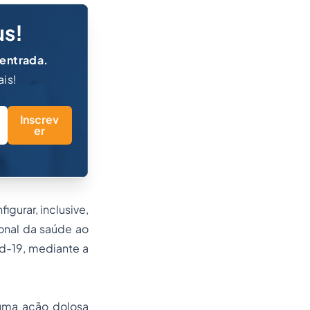
us!
 entrada.
ais!
Inscrev
er
gurar, inclusive,
ional da saúde ao
d-19, mediante a
 uma ação dolosa