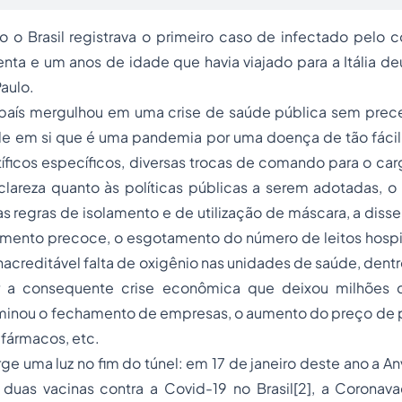
 o Brasil registrava o primeiro caso de infectado pelo c
ta e um anos de idade que havia viajado para a Itália d
Paulo.
o país mergulhou em uma crise de saúde pública sem prec
e em si que é uma pandemia por uma doença de tão fácil c
íficos específicos, diversas trocas de comando para o car
 clareza quanto às políticas públicas a serem adotadas, 
as regras de isolamento e de utilização de máscara, a dis
amento precoce, o esgotamento do número de leitos hospit
inacreditável falta de oxigênio nas unidades de saúde, dentr
r a consequente crise econômica que deixou milhões
inou o fechamento de empresas, o aumento do preço de 
 fármacos, etc.
ge uma luz no fim do túnel: em 17 de janeiro deste ano a An
duas vacinas contra a Covid-19 no Brasil
[2]
, a Coronav