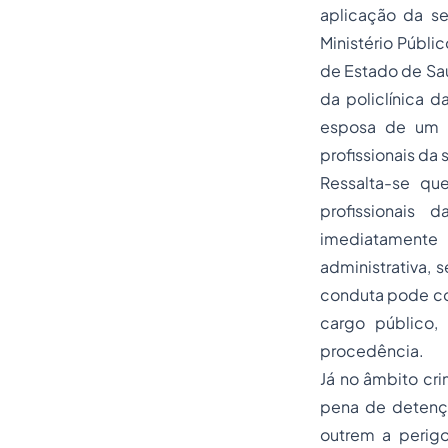
aplicação da s
Ministério Públi
de Estado de Saú
da policlínica d
esposa de um C
profissionais da
Ressalta-se qu
profissionais
imediatamente
administrativa, 
conduta pode con
cargo público,
procedência.
Já no âmbito cri
pena de detenç
outrem a perig