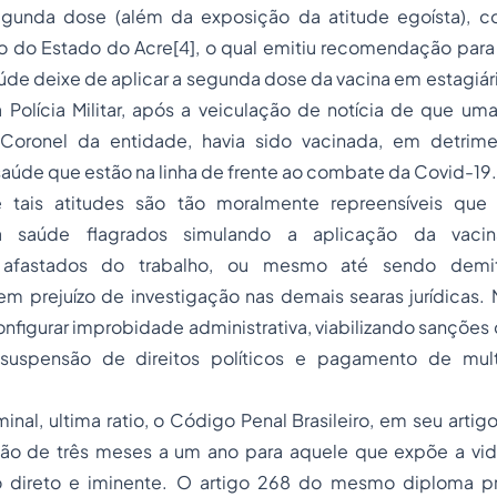
egunda dose (além da exposição da atitude egoísta), 
co do Estado do Acre
[4]
, o qual emitiu recomendação para
de deixe de aplicar a segunda dose da vacina em estagiár
a Polícia Militar, após a veiculação de notícia de que uma
oronel da entidade, havia sido vacinada, em detrim
 saúde que estão na linha de frente ao combate da Covid-19
e tais atitudes são tão moralmente repreensíveis que 
 da saúde flagrados simulando a aplicação da vaci
 afastados do trabalho, ou mesmo até sendo demit
sem prejuízo de investigação nas demais searas jurídicas. N
figurar improbidade administrativa, viabilizando sanções
 suspensão de direitos políticos e pagamento de mu
minal,
ultima ratio,
o Código Penal Brasileiro, em seu artig
ão de três meses a um ano para aquele que expõe a vid
o direto e iminente. O artigo 268 do mesmo diploma pr