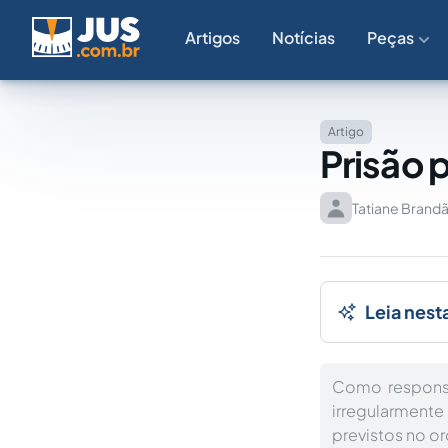
Artigos
Notícias
Peças
Artigo
Prisão 
Tatiane Brandã
Leia nest
Como responsa
irregularmente
previstos no or