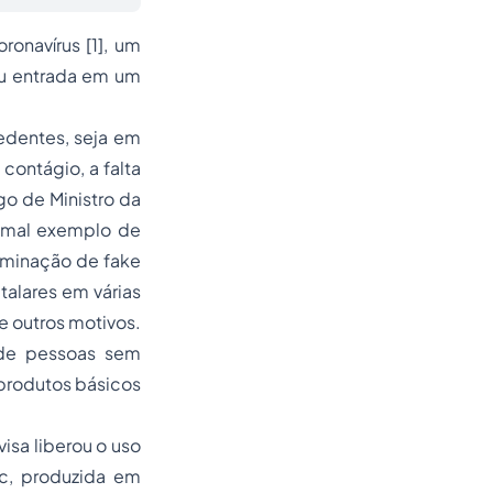
oronavírus
[1]
, um
eu entrada em um
edentes, seja em
ontágio, a falta
go de Ministro da
o mal exemplo de
seminação de
fake
alares em várias
e outros motivos.
 de pessoas sem
produtos básicos
visa liberou o uso
ac, produzida em