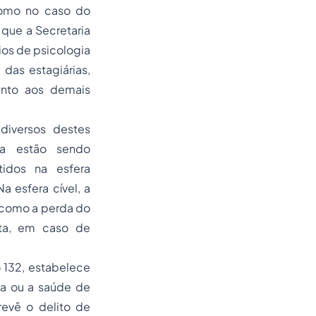
como no caso do
 que a Secretaria
ios de psicologia
 das estagiárias,
ento aos demais
.
diversos destes
na estão sendo
idos na esfera
a esfera cível, a
 como a perda do
lta, em caso de
o 132, estabelece
a ou a saúde de
evê o delito de