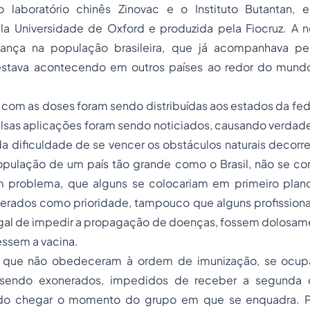
o laboratório chinês Zinovac e o Instituto Butantan, 
la Universidade de Oxford e produzida pela Fiocruz. A n
ança na população brasileira, que já acompanhava pelo
stava acontecendo em outros países ao redor do mundo
s com as doses foram sendo distribuídas aos estados da fed
 falsas aplicações foram sendo noticiados, causando verdade
da dificuldade de se vencer os obstáculos naturais decorre
opulação de um país tão grande como o Brasil, não se con
m problema, que alguns se colocariam em primeiro plan
erados como prioridade, tampouco que alguns profissiona
al de impedir a propagação de doenças, fossem dolosam
ssem a vacina.
 que não obedeceram à ordem de imunização, se ocup
 sendo exonerados, impedidos de receber a segunda
do chegar o momento do grupo em que se enquadra. 