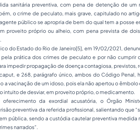
ida sanitária preventiva, com pena de detenção de um
bém, o crime de peculato, mais grave, capitulado no arti
 agente público se apropria de bem do qual tem a posse e
em proveito próprio ou alheio, com pena prevista de doi
.
lico do Estado do Rio de Janeiro
[5]
, em 19/02/2021, denun
ela prática dos crimes de peculato e por não cumprir
ara impedir propagação de doença contagiosa, previstos, 
caput,
e 268, parágrafo único, ambos do Código Penal, ha
o a vacinação de um idoso, pois ela não apertou o êmbolo
o intuito de desviar, em proveito próprio, o medicamento.
 oferecimento da exordial acusatória, o Órgão Ministe
isão preventiva da referida profissional, salientando que “
s
dem pública, sendo a custódia cautelar preventiva medida 
rimes narrados
”.