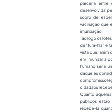
parceria entre 
desenvolvida pe
sopro de esper
vacinação que e
imunização.
Tão logo os lote
de “fura-fila” e
vista que, além 
em imunizar a p
humano seria u
daqueles consid
compromisso leg
cidadãos recebe
Quanto àqueles
públicos estão
recebe-la quan