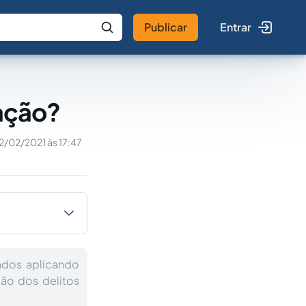
Publicar
Entrar
 IA
Buscar no Jus
nação?
2/02/2021 às 17:47
ados aplicando
ção dos delitos