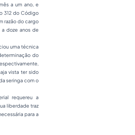
 mês a um ano, e
go 312 do Código
m razão do cargo
s a doze anos de
ciou uma técnica
 determinação do
respectivamente,
ja vista ter sido
 da seringa com o
rial requereu a
ua liberdade traz
necessária para a