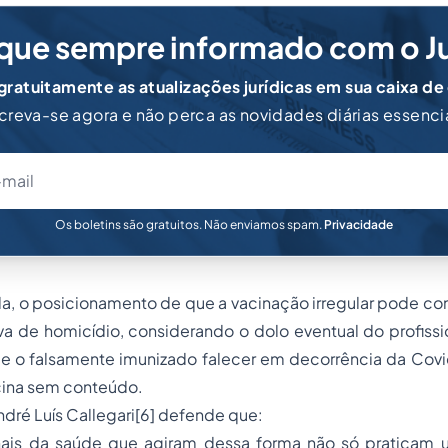
que sempre informado com o J
ratuitamente as atualizações jurídicas em sua caixa de
creva-se agora e não perca as novidades diárias essenci
Os boletins são gratuitos. Não enviamos spam.
Privacidade
da, o posicionamento de que a vacinação irregular pode confi
va de homicídio, considerando o dolo eventual do profiss
de o falsamente imunizado falecer em decorrência da Covi
cina sem conteúdo.
dré Luís Callegari
[6]
defende que:
sionais da saúde que agiram dessa forma não só praticam