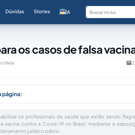
Dúvidas
Stories
IA
Fale com a
para os casos de falsa vaci
o Vilela
2
a página:
bilizar os profissionais da saúde que estão sendo flagr
 a vacina contra a Covid-19 no Brasil, mediante a exposi
denamento jurídico pátrio.