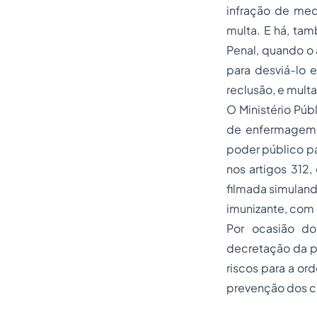
infração de med
multa. E há, tam
Penal, quando o
para desviá-lo 
reclusão, e multa
O Ministério Púb
de enfermagem p
poder público p
nos artigos 312,
filmada simuland
imunizante, com 
Por ocasião do
decretação da pr
riscos para a or
prevenção dos c