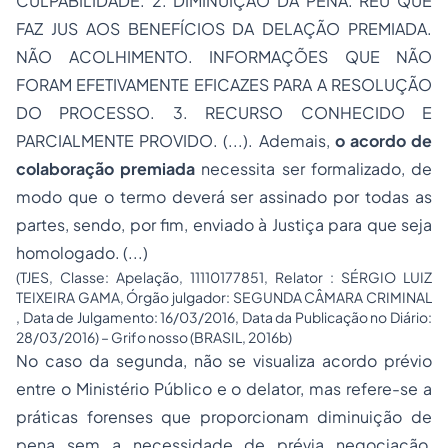
CULPABILIDADE. 2. DIMINUIÇÃO DA PENA. RÉU QUE
FAZ JUS AOS BENEFÍCIOS DA DELAÇÃO PREMIADA.
NÃO ACOLHIMENTO. INFORMAÇÕES QUE NÃO
FORAM EFETIVAMENTE EFICAZES PARA A RESOLUÇÃO
DO PROCESSO. 3. RECURSO CONHECIDO E
PARCIALMENTE PROVIDO. (...). Ademais,
o acordo de
colaboração premiada
necessita ser formalizado, de
modo que o termo deverá ser assinado por todas as
partes, sendo, por fim, enviado à Justiça para que seja
homologado. (...)
(TJES, Classe: Apelação, 11110177851, Relator : SÉRGIO LUIZ
TEIXEIRA GAMA, Órgão julgador: SEGUNDA CÂMARA CRIMINAL
, Data de Julgamento: 16/03/2016, Data da Publicação no Diário:
28/03/2016) – Grifo nosso (BRASIL, 2016b)
No caso da segunda, não se visualiza acordo prévio
entre o Ministério Público e o delator, mas refere-se a
práticas forenses que proporcionam diminuição de
pena sem a necessidade de prévia negociação,