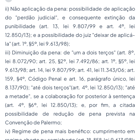
ii) Não aplicação da pena:
possibilidade de aplicação
do "perdão judicial", e consequente extinção da
punibilidade (art. 13, lei 9.807/99 e art. 4º, lei
12.850/13); e a possibilidade do juiz "deixar de aplicá-
la" (art. 1º, §5º, lei 9.613/98);
iii)
Diminuição da pena
: de "um a dois terços" (art. 8º,
lei 8.072/90; art. 25, §2º, lei 7.492/86; art. 1º, §5º, lei
9.613/98; art. 14, lei 9.807/99; art. 41, lei 11.343/06; art.
159, §4º, Código Penal e art. 16, parágrafo único, lei
8.137/90); "até dois terços"(art. 4º, lei 12.850/13); "até
a metade", se a colaboração for posterior à sentença
(art. 4º, §6º, lei 12.850/13); e, por fim, a citada
possibilidade de redução de pena prevista na
Convenção de Palermo;
iv)
Regime de pena mais benéfico:
cumprimento em
regime aberto ou semiaberto (art. 1º, §5º, lei 9.613/98);