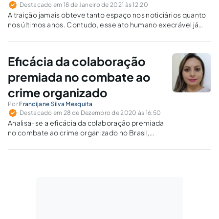
Destacado em 18 de Janeiro de 2021 às 12:20
A traição jamais obteve tanto espaço nos noticiários quanto
nos últimos anos. Contudo, esse ato humano execrável já
não desperta mais tantas paixões, e, às vezes, chega a ser
motivador de reivindicação de prêmios.
Eficácia da colaboração
premiada no combate ao
crime organizado
Por
Francijane Silva Mesquita
Destacado em 28 de Dezembro de 2020 às 16:50
Analisa-se a eficácia da colaboração premiada
no combate ao crime organizado no Brasil,
após as últimas alterações na Lei das
Organizações Criminosas (Lei nº.12.850/2013).