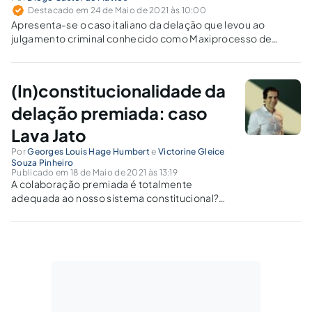
Destacado em 24 de Maio de 2021 às 10:00
Apresenta-se o caso italiano da delação que levou ao
julgamento criminal conhecido como Maxiprocesso de
Palermo, de 1986, no qual 475 mafiosos foram conduzidos ao
banco dos réus, condenando-se 344 acusados em primeira
instância.
(In)constitucionalidade da
delação premiada: caso
Lava Jato
Por
Georges Louis Hage Humbert
e
Victorine Gleice
Souza Pinheiro
Publicado em 18 de Maio de 2021 às 13:19
A colaboração premiada é totalmente
adequada ao nosso sistema constitucional?
Quais os principais pontos de
inconstitucionalidades que podem ser
apontados e corrigidos?