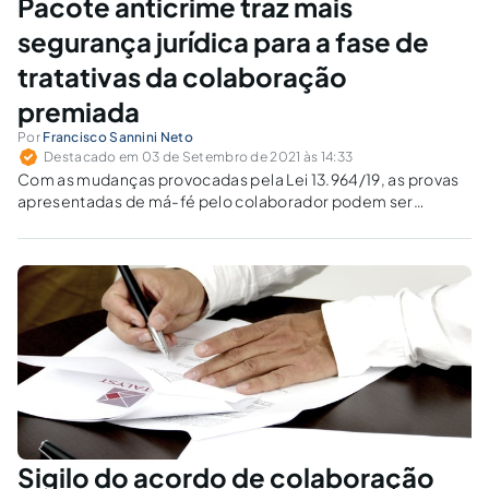
Pacote anticrime traz mais
segurança jurídica para a fase de
tratativas da colaboração
premiada
Por
Francisco Sannini Neto
Destacado em 03 de Setembro de 2021 às 14:33
Com as mudanças provocadas pela Lei 13.964/19, as provas
apresentadas de má-fé pelo colaborador podem ser
utilizadas pelos órgãos de persecução penal, inclusive as
autoincriminatórias, o que certamente representa um
avanço no combate ao crime organizado.
Sigilo do acordo de colaboração