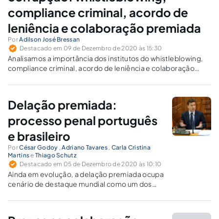
compliance criminal, acordo de
leniência e colaboração premiada
Por
Adilson José Bressan
Destacado em 09 de Dezembro de 2020 às 15:30
Analisamos a importância dos institutos do whistleblowing,
compliance criminal, acordo de leniência e colaboração
premiada para a investigação criminal no combate à
corrupção e crimes correlatos.
Delação premiada:
processo penal português
e brasileiro
Por
César Godoy
,
Adriano Tavares
,
Carla Cristina
Martins
e
Thiago Schutz
Destacado em 05 de Dezembro de 2020 às 10:10
Ainda em evolução, a delação premiada ocupa
cenário de destaque mundial como um dos
principais meios de combate ao crime
organizado.