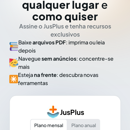
qualquer lugar
e
como quiser
Assine o JusPlus e tenha recursos
exclusivos
Baixe
arquivos PDF
: imprima ou leia
depois
Navegue
sem anúncios
: concentre-se
mais
Esteja
na frente
: descubra novas
ferramentas
JusPlus
Plano mensal
Plano anual