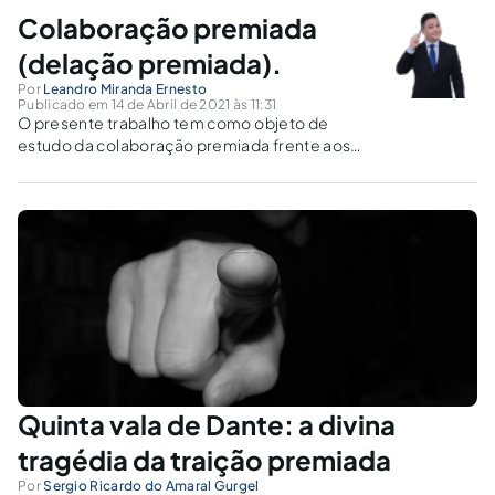
Espírito Santo.
Colaboração premiada
(delação premiada).
Por
Leandro Miranda Ernesto
Publicado em 14 de Abril de 2021 às 11:31
O presente trabalho tem como objeto de
estudo da colaboração premiada frente aos
embates éticos e críticas relacionadas à sua
aplicabilidade em nosso ordenamento
jurídico.
Quinta vala de Dante: a divina
tragédia da traição premiada
Por
Sergio Ricardo do Amaral Gurgel