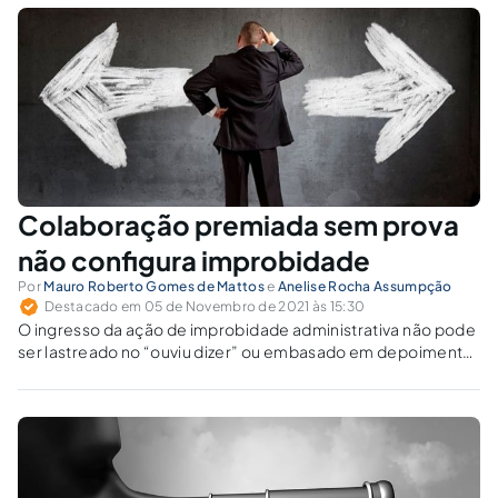
constantemente. No Processo Penal, alguns
institutos foram criados e outros, ampliados,
como é o caso da colaboração...
Colaboração premiada sem prova
não configura improbidade
Por
Mauro Roberto Gomes de Mattos
e
Anelise Rocha Assumpção
Destacado em 05 de Novembro de 2021 às 15:30
O ingresso da ação de improbidade administrativa não pode
ser lastreado no “ouviu dizer” ou embasado em depoimento
ou confissão, objeto de delação premiada.