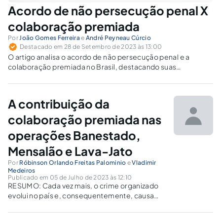
Acordo de não persecução penal X
colaboração premiada
Por
João Gomes Ferreira
e
André Peyneau Cúrcio
Destacado em 28 de Setembro de 2023 às 13:00
O artigo analisa o acordo de não persecução penal e a
colaboração premiada no Brasil, destacando suas
características, relações e diferenças.
A contribuição da
colaboração premiada nas
operações Banestado,
Mensalão e Lava-Jato
Por
Róbinson Orlando Freitas Palominio
e
Vladimir
Medeiros
Publicado em 05 de Julho de 2023 às 12:10
RESUMO: Cada vez mais, o crime organizado
evolui no país e, consequentemente, causa
insegurança à população. Por isso, a
legislação brasileira foi alterada