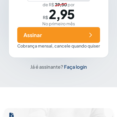
de R$
29,50
por
2,95
R$
No primeiro mês
Assinar
Cobrança mensal, cancele quando quiser
Já é assinante?
Faça login