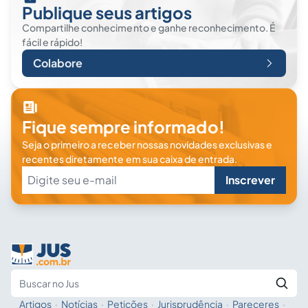
Publique seus artigos
Compartilhe conhecimento e ganhe reconhecimento. É
fácil e rápido!
Colabore
Fique sempre informado!
Seja o primeiro a receber nossas novidades exclusivas e
recentes diretamente em sua caixa de entrada.
Inscrever
Artigos
·
Notícias
·
Petições
·
Jurisprudência
·
Pareceres
·