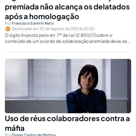
premiada não alcança os delatados
após a homologação
Por
Francisco Sannini Neto
Destacado em 30 de Agosto de 2021 às 15:00
O sigilo imposto pelo art. 7º da Lei 12.850/13 sobre o
conteúdo de um acordo de colaboração premiada deve ser
modulado, em respeito aos princípios do contraditório e
ampla defesa.
Uso de réus colaboradores contra a
máfia
Por
Diogo Castor de Mattos