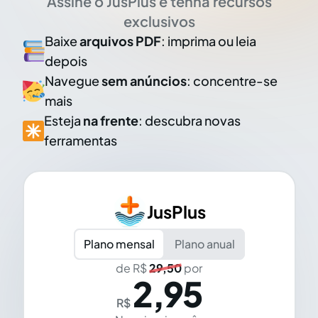
Assine o JusPlus e tenha recursos
exclusivos
Baixe
arquivos PDF
: imprima ou leia
depois
Navegue
sem anúncios
: concentre-se
mais
Esteja
na frente
: descubra novas
ferramentas
JusPlus
Plano mensal
Plano anual
de R$
29,50
por
2,95
R$