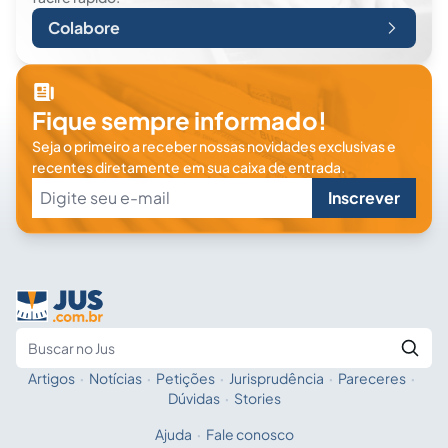
Colabore
Fique sempre informado!
Seja o primeiro a receber nossas novidades exclusivas e
recentes diretamente em sua caixa de entrada.
Inscrever
Artigos
·
Notícias
·
Petições
·
Jurisprudência
·
Pareceres
·
Fale com a IA
Buscar no Jus
Dúvidas
·
Stories
Ajuda
·
Fale conosco