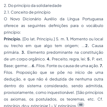
2. Do princípio da solidariedade
2.1. Conceito de princípio
O Novo Dicionário Aurélio da Língua Portuguesa
oferece as seguintes definições para o vocábulo
princípio
:
Princípio.
[Do lat.
Principiu.
] S. m.
1.
Momento ou local
ou trecho em que algo tem origem; ...
2.
Causa
primária.
3.
Elemento predominante na constituição
de um corpo orgânico.
4.
Preceito, regra, lei;
5.
P. ext
.
Base; germe:...
6.
Filos
. Fonte ou causa de uma ação.
7.
Filos
. Proposição que se põe no início de uma
dedução, e que não é deduzida de nenhuma outra
dentro do sistema considerado, sendo admitida,
provisoriamente, como inquestionável. [São princípios
os axiomas, os postulados, os teoremas, etc. Cf.
40
princípio,
do v.
principiar.
] ~ V.
princípios
.