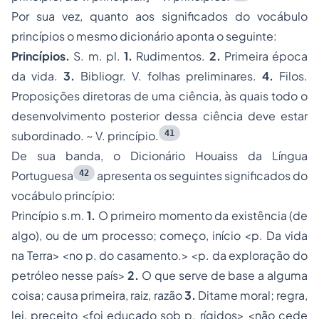
Por sua vez, quanto aos significados do vocábulo
princípios
o mesmo dicionário aponta o seguinte:
Princípios.
S. m. pl.
1.
Rudimentos.
2.
Primeira época
da vida.
3.
Bibliogr. V.
folhas preliminares
.
4.
Filos
.
Proposições diretoras de uma ciência, às quais todo o
desenvolvimento posterior dessa ciência deve estar
41
subordinado. ~ V.
princípio
.
De sua banda, o Dicionário Houaiss da Língua
42
Portuguesa
apresenta os seguintes significados do
vocábulo
princípio
:
Princípio s.m.
1.
O primeiro momento da existência (de
algo), ou de um processo; começo, início <
p. Da vida
na Terra> <no p. do casamento.> <p. da exploração do
petróleo nesse país>
2.
O que serve de base a alguma
coisa; causa primeira, raiz, razão
3.
Ditame moral; regra,
lei, preceito
<foi educado sob p. rígidos> <não cede