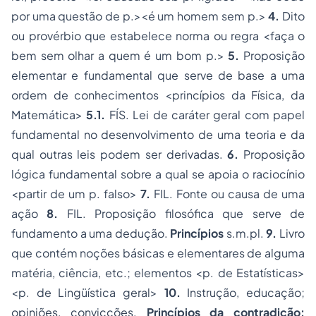
por uma questão de p.><é um homem sem p.>
4.
Dito
ou provérbio que estabelece norma ou regra <
faça o
bem sem olhar a quem é um bom p.>
5
.
Proposição
elementar e fundamental que serve de base a uma
ordem de conhecimentos
<princípios da Física, da
Matemática>
5.1.
FÍS. Lei de caráter geral com papel
fundamental no desenvolvimento de uma teoria e da
qual outras leis podem ser derivadas.
6.
Proposição
lógica fundamental sobre a qual se apoia o raciocínio
<partir de um p. falso>
7.
FIL. Fonte ou causa de uma
ação
8.
FIL. Proposição filosófica que serve de
fundamento a uma dedução.
Princípios
s.m.pl.
9.
Livro
que contém noções básicas e elementares de alguma
matéria, ciência, etc.; elementos
<p. de Estatísticas>
<p. de Lingüística geral>
10.
Instrução, educação;
opiniões, convicções.
Princípios da contradição: