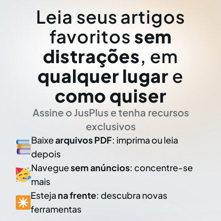
Leia seus artigos
favoritos
sem
distrações
, em
qualquer lugar
e
como quiser
Assine o JusPlus e tenha recursos
exclusivos
Baixe
arquivos PDF
: imprima ou leia
depois
Navegue
sem anúncios
: concentre-se
mais
Esteja
na frente
: descubra novas
ferramentas