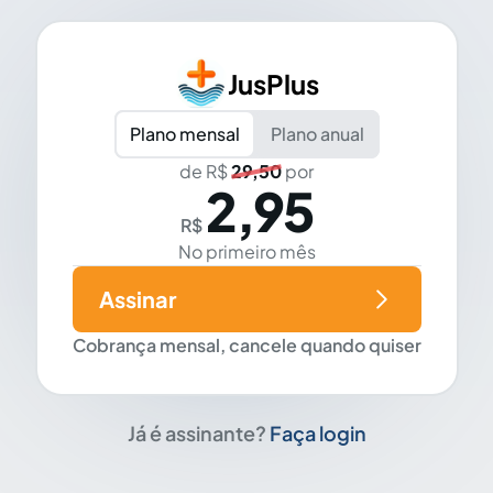
JusPlus
Plano mensal
Plano anual
de R$
29,50
por
2,95
R$
No primeiro mês
Assinar
Cobrança mensal, cancele quando quiser
Já é assinante?
Faça login