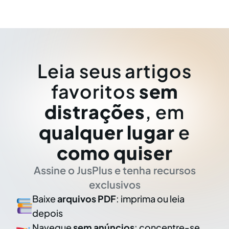
Leia seus artigos
favoritos
sem
distrações
, em
qualquer lugar
e
como quiser
Assine o JusPlus e tenha recursos
exclusivos
Baixe
arquivos PDF
: imprima ou leia
depois
Navegue
sem anúncios
: concentre-se