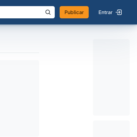
Publicar
Entrar
 IA
Buscar no Jus