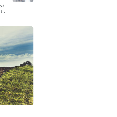
o à
 a