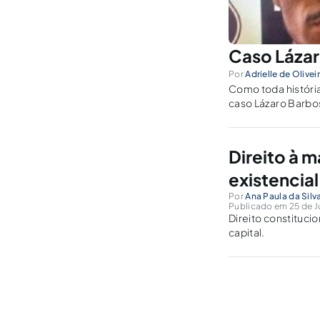
Caso Lázar
Por
Adrielle de Olivei
Como toda históri
caso Lázaro Barbo
figuras públicas.
Direito à 
existencial
Por
Ana Paula da Silv
Publicado em 25 de Ju
Direito constitucio
capital.