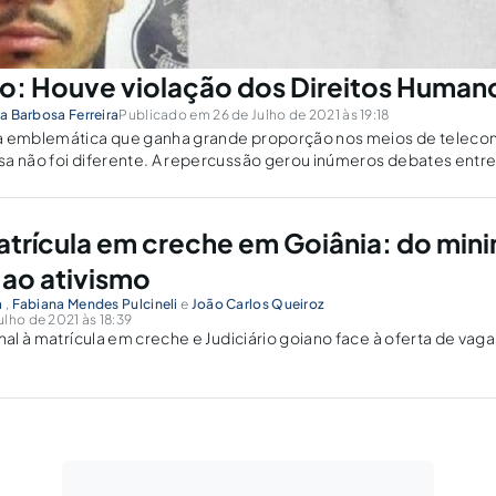
o: Houve violação dos Direitos Human
ra Barbosa Ferreira
Publicado em 26 de Julho de 2021 às 19:18
a emblemática que ganha grande proporção nos meios de teleco
sa não foi diferente. A repercussão gerou inúmeros debates entr
matrícula em creche em Goiânia: do min
 ao ativismo
a
,
Fabiana Mendes Pulcineli
e
João Carlos Queiroz
lho de 2021 às 18:39
nal à matrícula em creche e Judiciário goiano face à oferta de vaga