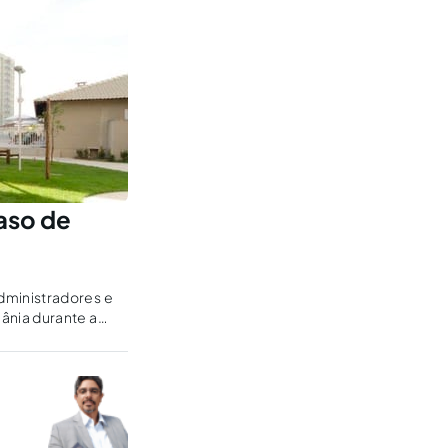
aso de
dministradores e
ânia durante a
: