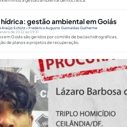
 exterminou a gestão ambiental democrática.
hídrica: gestão ambiental em Goiás
 Araújo Schütz
e
Frederico Augusto Guimarães Guilherme
aneiro de 2022 às 09:31
os em Goiás são geridos por comitês de bacias hidrográficas,
ão de planos e projetos de recuperação.