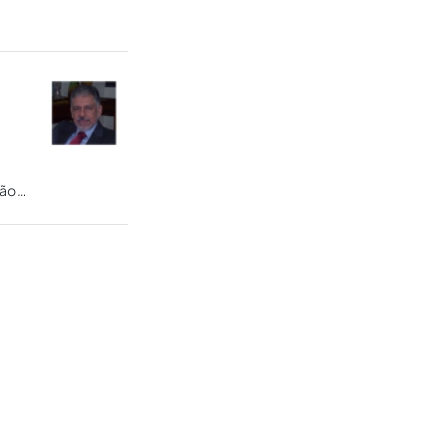
ção
ho,