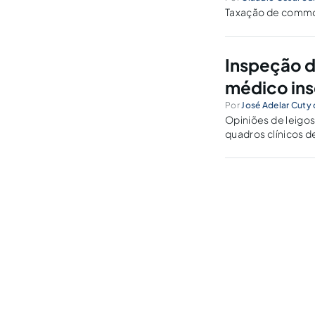
Taxação de commod
Inspeção d
médico in
Por
José Adelar Cuty 
Opiniões de leigos
quadros clínicos d
do exercício profi
mas aos Conselhos