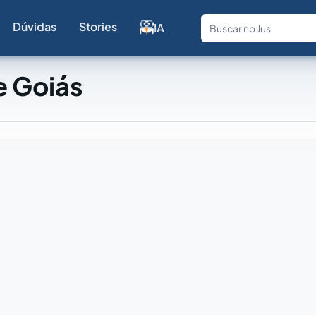
Dúvidas
Stories
IA
Fale com a
e Goiás