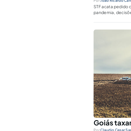
Por
João Ricardo Car
STF acata pedido 
pandemia, decisõe
fim de se evitar a
Goiás taxa
Por
Claudio Cesar Sa