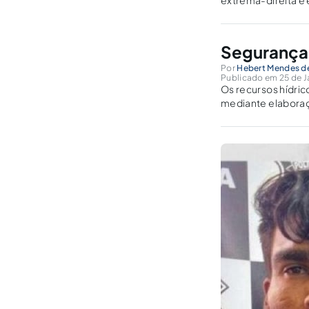
extrema-direita e
Segurança 
Por
Hebert Mendes de
Publicado em 25 de J
Os recursos hídric
mediante elaboraç