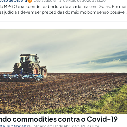
doso de Oliveira
Destacado em 31 de Maio de 2020 às 13:20
do MPGO e suspende reabertura de academias em Goiás. Em mei
s judiciais devem ser precedidas do máximo bom senso possível,
 insegurança e maiores transtornos.
ndo commodities contra o Covid-19
nta Cruz Modesto
Publicado em 09 de Abril de 2020 às 07:41