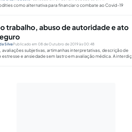
ities como alternativa para financiar o combate ao Covid-19
o trabalho, abuso de autoridade e ato
seguro
da Silva
Publicado em 08 de Outubro de 2019 às 00:48
, avaliações subjetivas, artimanhas interpretativas, descrição de
e estresse e ansiedade sem lastro em avaliação médica. A interdi
ssional de médicos não cabe às autoridades da Inspeção do Trabal
 Regionais de Medicina.