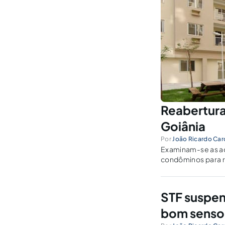
Reabertura
Goiânia
Por
João Ricardo Car
Examinam-se as ad
condôminos para r
pandemia, a partir
STF suspen
bom senso