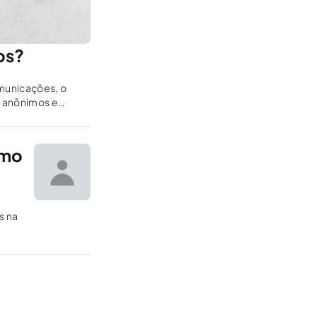
os?
municações, o
e anônimos e
imo
s na