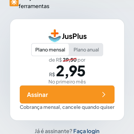
ferramentas
JusPlus
Plano mensal
Plano anual
de R$
29,50
por
2,95
R$
No primeiro mês
Assinar
Cobrança mensal, cancele quando quiser
Já é assinante?
Faça login