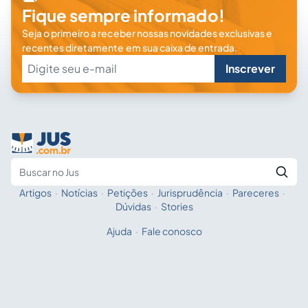
Fique sempre informado!
Seja o primeiro a receber nossas novidades exclusivas e
recentes diretamente em sua caixa de entrada.
Inscrever
Artigos
·
Notícias
·
Petições
·
Jurisprudência
·
Pareceres
·
Fale com a IA
Buscar no Jus
Dúvidas
·
Stories
Ajuda
·
Fale conosco