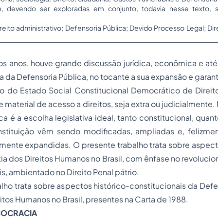
 devendo ser exploradas em conjunto, todavia nesse texto, so
ireito administrativo; Defensoria Pública; Devido Processo Legal; Di
os anos, houve grande discussão jurídica, econômica e at
ca da Defensoria Pública, no tocante a sua expansão e garan
 do Estado Social Constitucional Democrático de Direit
e material de acesso a direitos, seja extra ou judicialmente
ca é a escolha legislativa ideal, tanto constitucional, quan
instituição vêm sendo modificadas, ampliadas e, felizme
almente expandidas. O presente trabalho trata sobre aspec
tia dos Direitos Humanos no Brasil, com ênfase no revolucio
is
, ambientado no Direito Penal pátrio.
lho trata sobre aspectos histórico-constitucionais da Defe
eitos Humanos no Brasil, presentes na Carta de 1988.
EMOCRACIA