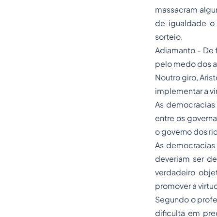
massacram algun
de igualdade o 
sorteio.
Adiamanto - De f
pelo medo dos ad
Noutro giro, Ari
implementar a v
As democracias 
entre os governa
o governo dos ri
As democracias t
deveriam ser de
verdadeiro obje
promover a virt
Segundo o profe
dificulta em pr