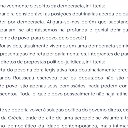
rma veemente o espírito da democracia,
in litteris:
aneira considerável as posições doutrinárias acerca do q
er por democracia. Afigura-se-nos porém que substanc
ipariam, se atentássemos na profunda e genial definiçã
erno do povo, para o povo, pelo povo
[7]
onavides, atualmente vivemos em uma democracia semidir
presentação indireta por parlamentares, integrantes de part
iretos de propostas político-jurídicas,
in litteris
:
eta do povo na obra legislativa fora doutrinariamente pr
quando Rousseau escreveu que os deputados não são
do povo; são apenas seus comissários: nada podem con
rescentou: Toda lei que o povo pessoalmente não haja ratific
e se poderia volver à solução política do governo direto, e
da Grécia, onde do alto de uma acrópole se vislumbra tod
ismo democrático da idade contemporânea, mais intima