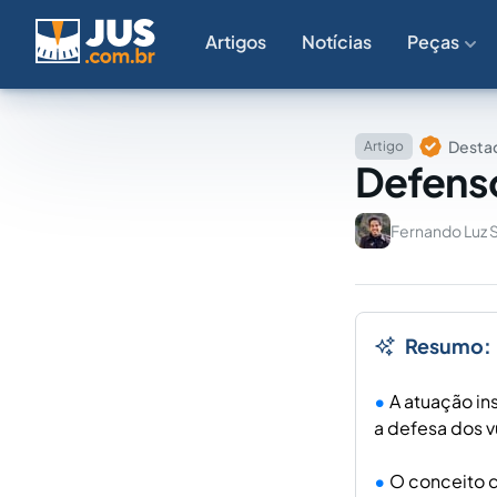
Artigos
Notícias
Peças
Destaq
Artigo
Defenso
Fernando Luz 
Resumo:
A atuação in
a defesa dos v
O conceito d