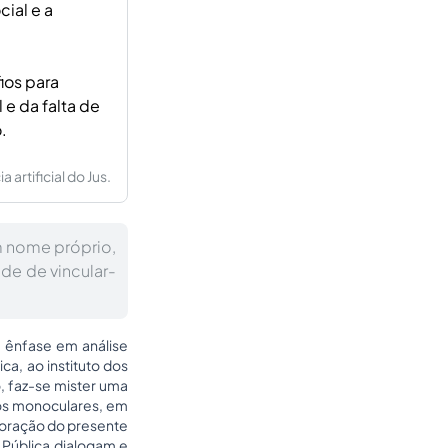
cial e a
ios para
 e da falta de
.
artificial do Jus.
em nome próprio,
ade de vincular-
m ênfase em análise
ica, ao instituto dos
o, faz-se mister uma
rios monoculares, em
boração do presente
ia Pública dialogam e