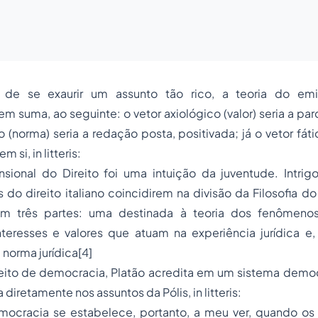
de se exaurir um assunto tão rico, a teoria do emi
em suma, ao seguinte: o vetor axiológico (valor) seria a par
 (norma) seria a redação posta, positivada; já o vetor fáti
 em si,
in litteris
:
ensional do Direito foi uma intuição da juventude. Intri
 do direito italiano coincidirem na divisão da Filosofia do 
m três partes: uma destinada à teoria dos fenômenos j
teresses e valores que atuam na experiência jurídica e,
à norma jurídica
[4]
ito de democracia, Platão acredita em um sistema democr
ia diretamente nos assuntos da
Pólis
,
in litteris
:
mocracia se estabelece, portanto, a meu ver, quando o