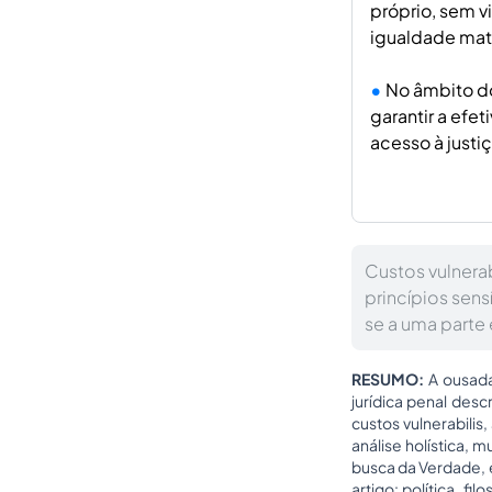
próprio, sem v
igualdade mate
No âmbito do
garantir a efe
acesso à just
Custos vulnerab
princípios sens
se a uma parte 
RESUMO:
A ousada
jurídica penal descr
custos vulnerabilis
,
análise holística, 
busca da Verdade, 
artigo: política, fi