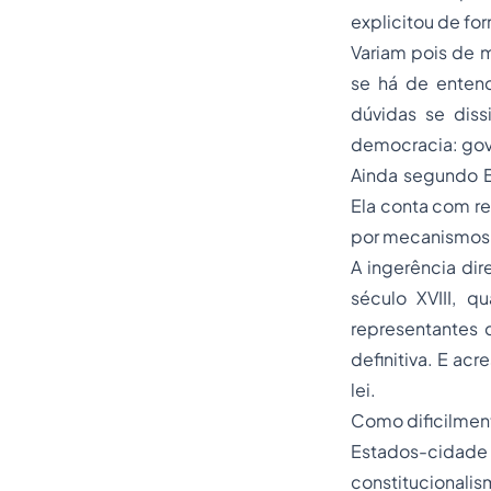
explicitou de fo
Variam pois de m
se há de entend
dúvidas se diss
democracia: gov
Ainda segundo B
Ela conta com re
por mecanismos d
A ingerência dir
século XVIII, 
representantes 
definitiva. E ac
lei.
Como dificilment
Estados-cidade 
constitucional