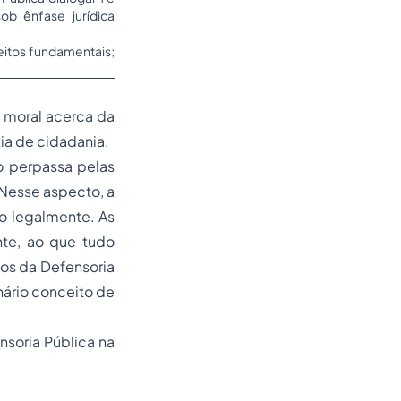
b ênfase jurídica
reitos fundamentais;
é moral acerca da
tia de cidadania.
o perpassa pelas
. Nesse aspecto, a
to legalmente. As
nte, ao que tudo
tos da Defensoria
nário conceito de
nsoria Pública na