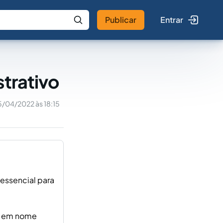
Publicar
Entrar
 IA
Buscar no Jus
strativo
5/04/2022 às 18:15
 essencial para
ue em nome