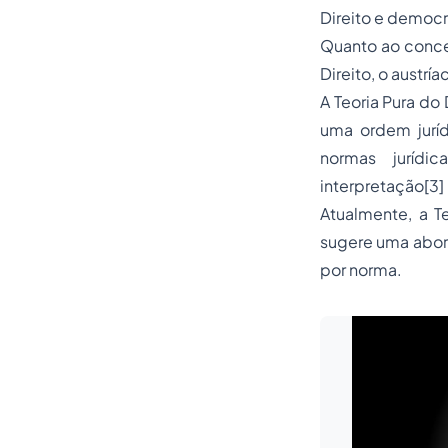
Direito e democr
Quanto ao concei
Direito
, o austrí
A Teoria Pura do 
uma ordem jurídi
normas jurídic
interpretação
[3]
Atualmente, a Te
sugere uma abord
por norma.