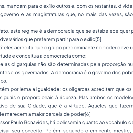
s, mandam para o exílio outros e, com os restantes, divi
governo e as magistraturas que, no mais das vezes, são 
ato, este regime é a democracia que se estabelece quer p
versários que preferem partir para o exílio
[5]
stóteles acredita que o grupo predominante no poder deve u
irtude e conceitua a democracia como:
e as oligarquias não são determinadas pela proporção nu
ntes e os governados. A democracia é o governo dos pobre
cos.
êm por lema a igualdade; os oligarcas acreditam que os d
siguais e proporcionais à riqueza. Mas ambos os model
tivo de sua Cidade, que é a virtude. Aqueles que faz
ude merecem a maior parcela de poder
[6]
ssor Paulo Bonavides, há polissemia quanto ao vocábulo
d
ecisar seu conceito. Porém, segundo o eminente mestre,