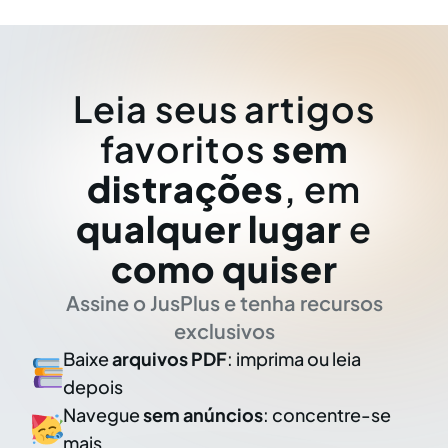
Leia seus artigos
favoritos
sem
distrações
, em
qualquer lugar
e
como quiser
Assine o JusPlus e tenha recursos
exclusivos
Baixe
arquivos PDF
: imprima ou leia
depois
Navegue
sem anúncios
: concentre-se
mais