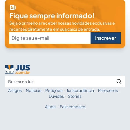
Fique sempre informado!
Seja o primeiro a receber nossas novidades exclusivas e
recentes diretamente em sua caixa de entrada.
Inscrever
Artigos
·
Notícias
·
Petições
·
Jurisprudência
·
Pareceres
·
Fale com a IA
Buscar no Jus
Dúvidas
·
Stories
Ajuda
·
Fale conosco