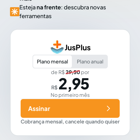
Esteja
na frente
: descubra novas
ferramentas
JusPlus
Plano mensal
Plano anual
de R$
29,50
por
2,95
R$
No primeiro mês
Assinar
Cobrança mensal, cancele quando quiser