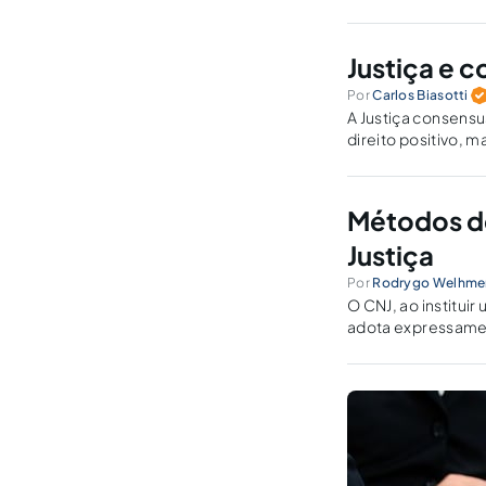
harmonização entr
Justiça e c
Por
Carlos Biasotti
A Justiça consensu
direito positivo, 
Métodos de
Justiça
Por
Rodrygo Welhme
O CNJ, ao instituir
adota expressament