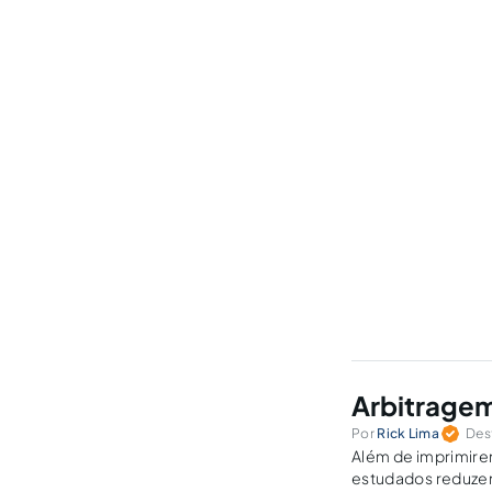
Arbitragem
Por
Rick Lima
Des
Além de imprimire
estudados reduzem