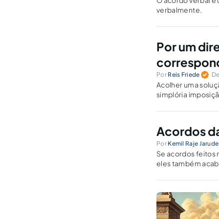
O acordo verbal é 
verbalmente.
Por um dire
correspon
Por
Reis Friede
De
Acolher uma soluç
simplória imposiçã
respeitabilidade.
Acordos da
Por
Kemil Raje Jarude
Se acordos feitos 
eles também acabam