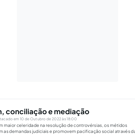
, conciliação e mediação
tacado em 10 de Outubro de 2022 às 18:00
m maior celeridade na resolução de controvérsias, os métidos
 as demandas judiciais e promovem pacificação social através d