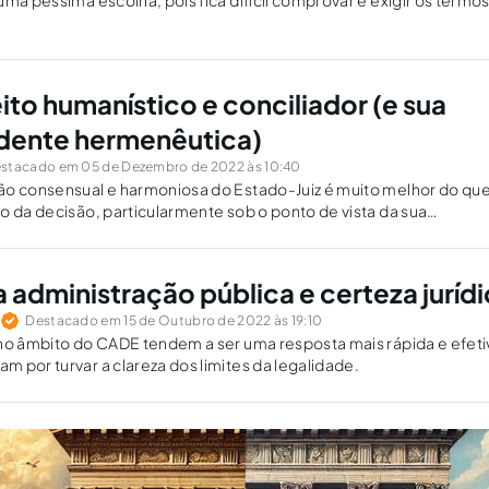
uma péssima escolha, pois fica difícil comprovar e exigir os term
ito humanístico e conciliador (e sua
dente hermenêutica)
stacado em 05 de Dezembro de 2022 às 10:40
ão consensual e harmoniosa do Estado-Juiz é muito melhor do que
o da decisão, particularmente sob o ponto de vista da sua
 administração pública e certeza juríd
Destacado em 15 de Outubro de 2022 às 19:10
no âmbito do CADE tendem a ser uma resposta mais rápida e efeti
 por turvar a clareza dos limites da legalidade.