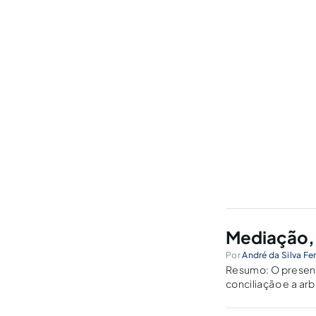
Mediação, 
Por
André da Silva Fe
Resumo: O present
conciliação e a ar
morosidade do Judi
correlacionando co