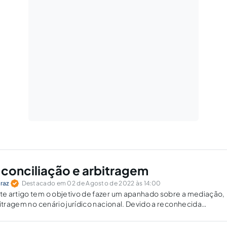
conciliação e arbitragem
rraz
Destacado em 02 de Agosto de 2022 às 14:00
e artigo tem o objetivo de fazer um apanhado sobre a mediação,
bitragem no cenário jurídico nacional. Devido a reconhecida
ciário, serão analisadas as vantagens de tais métodos alternativo
m a doutrina e...