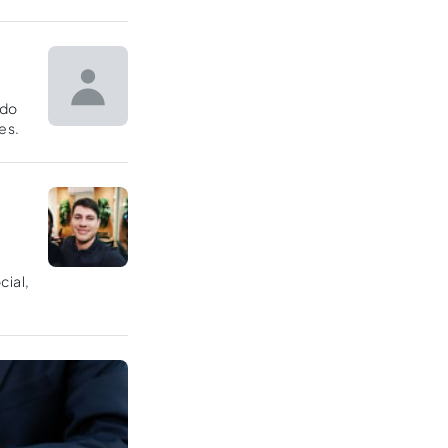
 do
es.
cial,