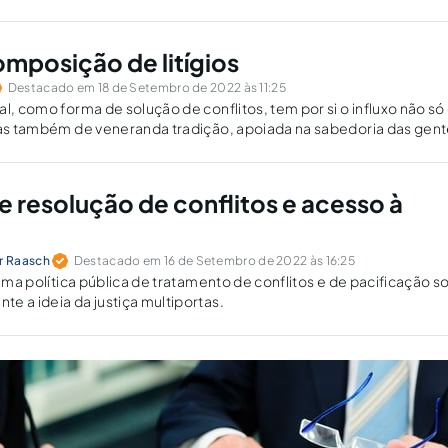
e os desavindos.
omposição de litígios
Destacado em 18 de Setembro de 2022 às 11:25
al, como forma de solução de conflitos, tem por si o influxo não só
mas também de veneranda tradição, apoiada na sabedoria das gent
 resolução de conflitos e acesso à
r Raasch
Destacado em 16 de Setembro de 2022 às 16:25
 uma política pública de tratamento de conflitos e de pacificação so
e a ideia da justiça multiportas.