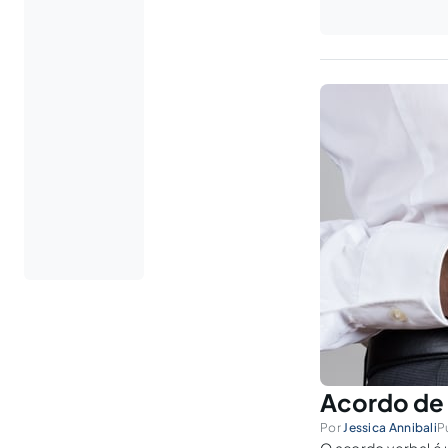
Acordo de 
Por
Jessica Annibali
P