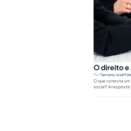
O direito 
Por
Tarciano José Fal
O que conecta um 
social? A resposta