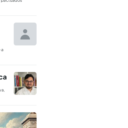
os pactuados
 a
ica
va,