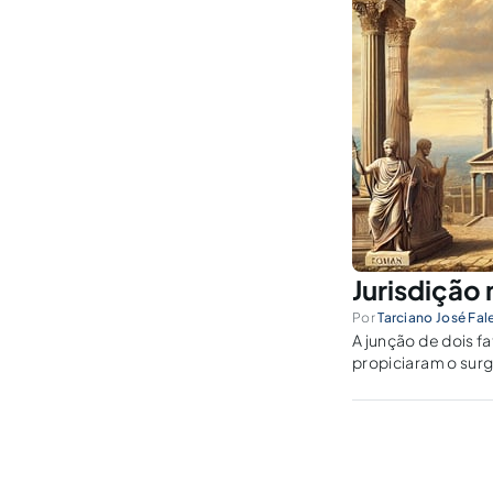
Jurisdição
Por
Tarciano José Fal
A junção de dois fa
propiciaram o surg