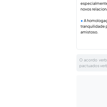
especialmente
novos relacion
A homologaçã
tranquilidade 
amistoso.
O acordo verba
pactuados ver