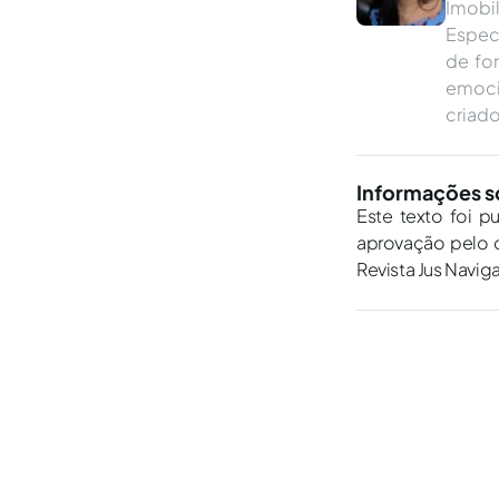
Imobi
Especi
de fo
emocio
criado
Informações s
Este texto foi p
aprovação pelo c
Revista Jus Navig