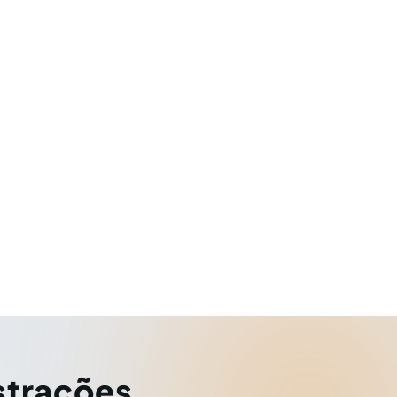
strações
,