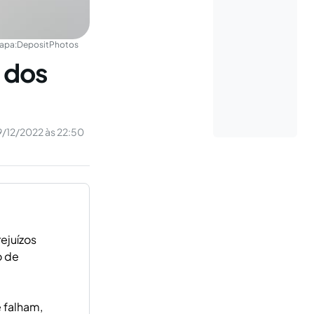
apa:
DepositPhotos
a dos
9/12/2022 às 22:50
ejuízos
o de
 falham,