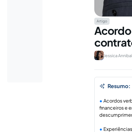
Artigo
Acordo 
contrat
Jessica Annibal
Resumo:
Acordos verb
financeiros e 
descumprimen
Experiências