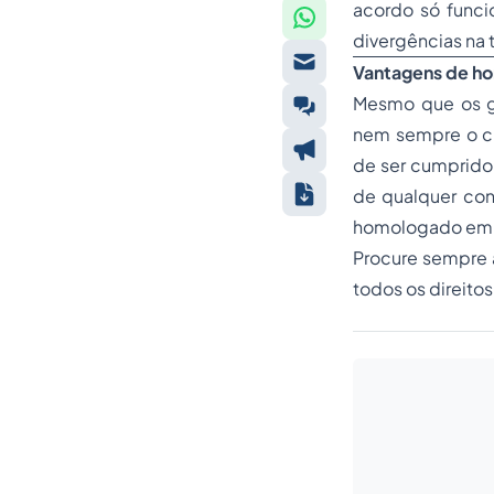
acordo só funci
divergências na 
Vantagens de ho
Mesmo que os g
nem sempre o cl
de ser cumprido,
de qualquer cont
homologado em ju
Procure sempre a
todos os direit