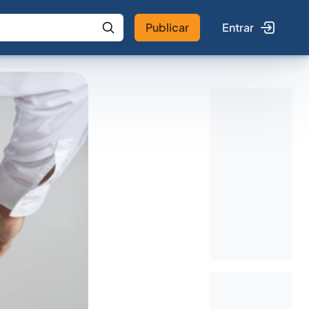
Publicar
Entrar
 IA
Buscar no Jus