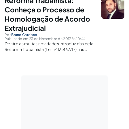
Reforma Trabalhista:
essa intervenção?
Conheça o Processo de
Homologação de Acordo
Extrajudicial
Por
Bruno Cardoso
Publicado em 23 de Novembro de 2017 às 10:44
Dentre as muitas novidades introduzidas pela
Reforma Trabalhista (Lei nº 13.467/17) nas
atuais relações de trabalho e emprego,
merece destaque a criação de um
procedimento de jurisdição voluntária no
âmbito da Justiça do Trabalho.