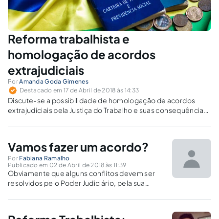
Reforma trabalhista e
homologação de acordos
extrajudiciais
Por
Amanda Goda Gimenes
Destacado em 17 de Abril de 2018 às 14:33
Discute-se a possibilidade de homologação de acordos
extrajudiciais pela Justiça do Trabalho e suas consequências,
segundo a nova redação do artigo 652 da CLT.
Vamos fazer um acordo?
Por
Fabiana Ramalho
Publicado em 02 de Abril de 2018 às 11:39
Obviamente que alguns conflitos devem ser
resolvidos pelo Poder Judiciário, pela sua
natureza e/ou pelo irrestrito acesso ao Poder
Judiciário que é previsão constitucional,
porém, será que é mesmo necessária toda