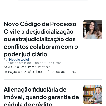
Novo Código de Processo
Civil e a desjudicialização
ou extrajudicialização dos
conflitos colaboram com o
poder judiciário
Por
Meggie Lecioli
Publicado em 18 de Julho de 2016 às 18:54
NCPC e a Desjudicialização ou
extrajudicialização dos conflitos colaboram
com o Poder Judiciário. Usucapião, Inventário,
Divórcio e outros diretamente pelo cartório.
Alienação fiduciária de
imóvel, quando garantia de
cédula de crédito