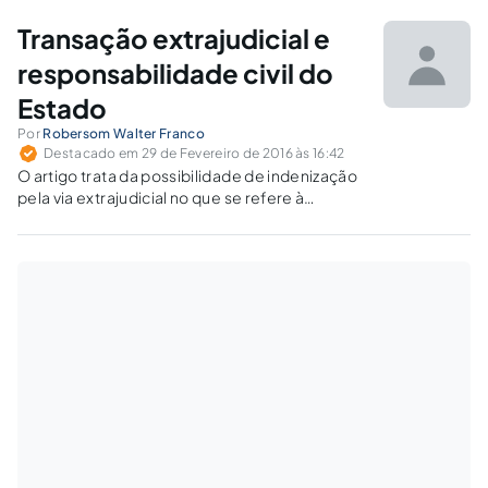
Portanto, a decisão do juiz de homologar o
acordo sem a realização de audiência foi, a seu
Transação extrajudicial e
ver, correta.
responsabilidade civil do
Estado
Por
Robersom Walter Franco
Destacado em 29 de Fevereiro de 2016 às 16:42
O artigo trata da possibilidade de indenização
pela via extrajudicial no que se refere à
responsabilidade civil do Estado, sendo
necessária lei municipal que autorize a
celebração de transações judiciais e
extrajudiciais.