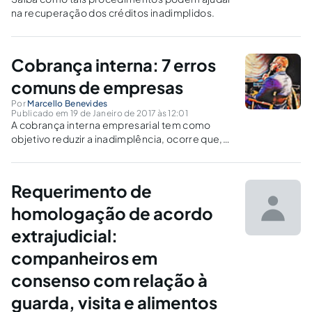
na recuperação dos créditos inadimplidos.
Cobrança interna: 7 erros
comuns de empresas
Por
Marcello Benevides
Publicado em 19 de Janeiro de 2017 às 12:01
A cobrança interna empresarial tem como
objetivo reduzir a inadimplência, ocorre que,
muitas empresas acabam cometendo erros
que impedem o sucesso na cobrança. Veja
como evitá-los e melhorar a cobrança interna.
Requerimento de
homologação de acordo
extrajudicial:
companheiros em
consenso com relação à
guarda, visita e alimentos