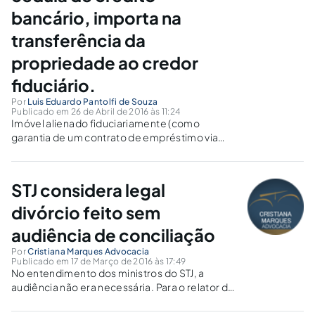
bancário, importa na
transferência da
propriedade ao credor
fiduciário.
Por
Luis Eduardo Pantolfi de Souza
Publicado em 26 de Abril de 2016 às 11:24
Imóvel alienado fiduciariamente (como
garantia de um contrato de empréstimo via
cédula de crédito) por construtora que se
comprometeu judicialmente (acordo), a
vendê-lo, descontar o valor devido e devolver
STJ considera legal
o saldo remanescente ao
devedor/contratante.
divórcio feito sem
audiência de conciliação
Por
Cristiana Marques Advocacia
Publicado em 17 de Março de 2016 às 17:49
No entendimento dos ministros do STJ, a
audiência não era necessária. Para o relator do
recurso não houve prejuízo às partes.