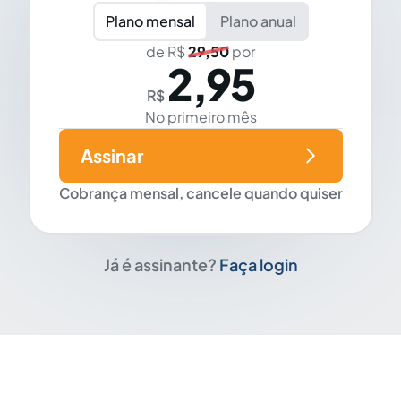
Plano mensal
Plano anual
de R$
29,50
por
2,95
R$
No primeiro mês
Assinar
Cobrança mensal, cancele quando quiser
Já é assinante?
Faça login