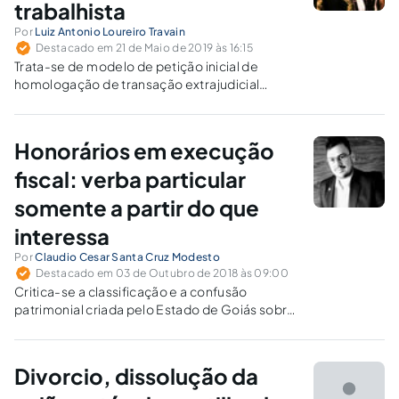
trabalhista
Por
Luiz Antonio Loureiro Travain
Destacado em 21 de Maio de 2019 às 16:15
Trata-se de modelo de petição inicial de
homologação de transação extrajudicial
trabalhista, à luz da atual jurisprudência.
Honorários em execução
fiscal: verba particular
somente a partir do que
interessa
Por
Claudio Cesar Santa Cruz Modesto
Destacado em 03 de Outubro de 2018 às 09:00
Critica-se a classificação e a confusão
patrimonial criada pelo Estado de Goiás sobre
verba paga a título de honorários de
sucumbência, fora do processo judicial de
execução fiscal.
Divorcio, dissolução da