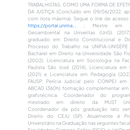
TRABALHISTAS, COMO UMA FORMA DE EFETI
DA JUSTIÇA (Concluído em 09/06/2022, ap
com nota máxima). Segue o link de acesso 
https://portal.unima...
; Mestre em An
Geoambiental na Univeritas (UnG). (2017
graduado em Direito Constitucional e Di
Processo do Trabalho na UNIFIA-UNISEPE 
Bacharel em Direito na Universidade São Fr
(2002), Licenciatura em Sociologia na Fa
Paulista São José (2014), Licenciatura em h
(2021) e Licenciatura em Pedagogia (202
FAUSP. Perícia Judicial pelo CONPEJ em 
ABCAD (360h) formação complementar em p
grafotécnica. Coordenador do progr
mestrado em direito da MUST Unive
Coordenador da pós graduação lato se
Direito do CEJU (SP). Atualmente é Pro
Universitário na Graduação nas seguintes facu
Faculdades Campos Salles (FICS) e UniDr