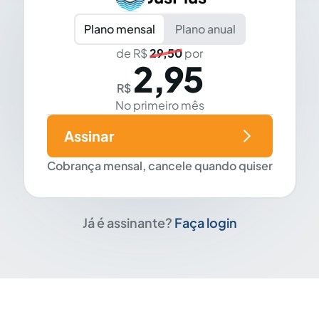
Plano mensal
Plano anual
de R$
29,50
por
2,95
R$
No primeiro mês
Assinar
Cobrança mensal, cancele quando quiser
Já é assinante?
Faça login