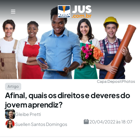
Capa:
DepositPhotos
Artigo
Afinal, quais os direitos e deveres do
jovem aprendiz?
Gleibe Pretti
20/04/2022 às 18:07
Suellen Santos Domingos