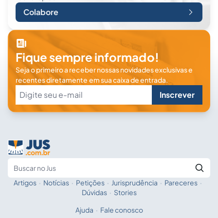
Colabore
Fique sempre informado!
Seja o primeiro a receber nossas novidades exclusivas e
recentes diretamente em sua caixa de entrada.
Inscrever
Artigos
·
Notícias
·
Petições
·
Jurisprudência
·
Pareceres
·
Fale com a IA
Buscar no Jus
Dúvidas
·
Stories
Ajuda
·
Fale conosco