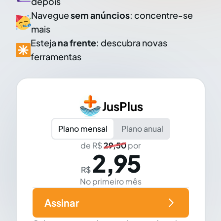
depois
Navegue
sem anúncios
: concentre-se
mais
Esteja
na frente
: descubra novas
ferramentas
JusPlus
Plano mensal
Plano anual
de R$
29,50
por
2,95
R$
No primeiro mês
Assinar