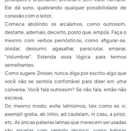
Ele dá sono, quebrando qualquer possibilidade de
conexão com o leitor.
Comece abolindo os arcaísmos, como outrossim,
destarte, ademais, decerto, posto que, empós. Faça o
mesmo com verbos pernósticos, como afigurar-se,
olvidar, dessumir, agasalhar, perscrutar, emanar,
"vislumbrar". Estenda essa lógica para termos
semelhantes.
Como sugere
Zinsser
, nunca diga por escrito algo que
você não se sentiria confortável para dizer em uma
conversa. Você fala outrossim? Se não fala, então não
escreva.
Do mesmo modo, evite latinismos, tais como
ex vi,
exempli gratia, ab initio, ad cautelam, in casu, a priori,
etc
. As únicas palavras latinas que merecem ser usadas
são aquelas com sentido técnico, como
habeas