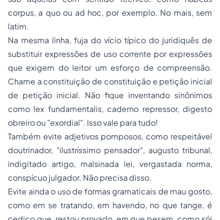
corpus, a quo
ou
ad hoc
, por exemplo
.
No mais, sem
latim.
Na mesma linha, fuja do vício típico do juridiquês de
substituir expressões de uso corrente por expressões
que exigem do leitor um esforço de compreensão.
Chame a constituição de constituição e petição inicial
de petição inicial. Não fique inventando sinônimos
como
lex fundamentalis
, caderno repressor, digesto
obreiro ou "exordial". Isso vale para tudo!
Também evite adjetivos pomposos, como respeitável
doutrinador, "ilustríssimo pensador", augusto tribunal,
indigitado artigo, malsinada lei, vergastada norma,
conspícuo julgador. Não precisa disso.
Evite ainda o uso de formas gramaticais de mau gosto,
como em se tratando, em havendo, no que tange, é
cediço que, restou provado, em que pesem, como sói