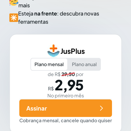
mais
Esteja
na frente
: descubra novas
ferramentas
JusPlus
Plano mensal
Plano anual
de R$
29,50
por
2,95
R$
No primeiro mês
Assinar
Cobrança mensal, cancele quando quiser