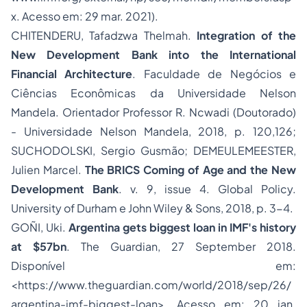
x
. Acesso em: 29 mar. 2021).
CHITENDERU, Tafadzwa Thelmah.
Integration of the
New Development Bank into the International
Financial Architecture
. Faculdade de Negócios e
Ciências Econômicas da Universidade Nelson
Mandela. Orientador Professor R. Ncwadi (Doutorado)
- Universidade Nelson Mandela, 2018, p. 120,126;
SUCHODOLSKI, Sergio Gusmão; DEMEULEMEESTER,
Julien Marcel.
The BRICS Coming of Age and the New
Development Bank
. v. 9, issue 4. Global Policy.
University of Durham e John Wiley & Sons, 2018, p. 3-4.
GOÑI, Uki.
Argentina gets biggest loan in IMF's history
at $57bn
. The Guardian, 27 September 2018.
Disponível em:
<https://www.theguardian.com/world/2018/sep/26/
argentina-imf-biggest-loan>. Acesso em: 20 jan.