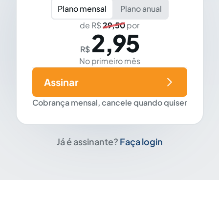
Plano mensal
Plano anual
de R$
29,50
por
2,95
R$
No primeiro mês
Assinar
Cobrança mensal, cancele quando quiser
Já é assinante?
Faça login