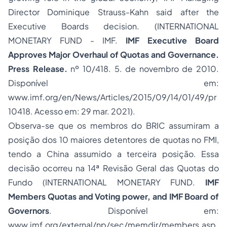
Director Dominique Strauss-Kahn said after the
Executive Boards decision. (INTERNATIONAL
MONETARY FUND - IMF.
IMF Executive Board
Approves Major Overhaul of Quotas and Governance.
Press Release.
nº 10/418. 5. de novembro de 2010.
Disponível em:
www.imf.org/en/News/Articles/2015/09/14/01/49/pr
10418
. Acesso em: 29 mar. 2021).
Observa-se que os membros do BRIC assumiram a
posição dos 10 maiores detentores de quotas no FMI,
tendo a China assumido a terceira posição. Essa
decisão ocorreu na 14ª Revisão Geral das Quotas do
Fundo (INTERNATIONAL MONETARY FUND.
IMF
Members Quotas and Voting power, and IMF Board of
Governors
. Disponível em:
www.imf.org/external/np/sec/memdir/members.asp