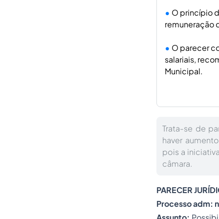
O princípio 
remuneração do
O parecer co
salariais, rec
Municipal.
Trata-se de p
haver aumento
pois a iniciati
câmara.
PARECER JURÍD
Processo
adm: n
Assunto:
Possib