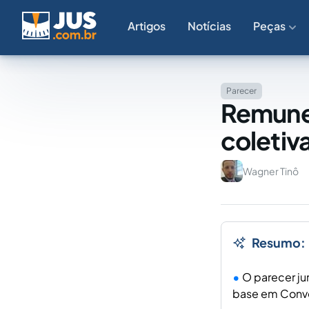
Artigos
Notícias
Peças
Parecer
Remune
coletiv
Wagner Tinô
Resumo:
O parecer ju
base em Conve