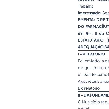
Trabalho.
Interessado:
Sec
EMENTA: DIREI
DO FARMACÊUTI
69, §1º, II da
ESTATUTÁRIO 
ADEQUAÇÃO SAL
I - RELATÓRIO
Foi enviado, a e
de que fosse re
utilizando como 
A secretaria ane
É o relatório.
II – DA FUNDA
O Município segue
em lei.