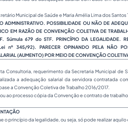
retário Municipal de Saúde e Maria Amélia Lima dos Santos 
TO ADMINISTRATIVO. POSSIBILIDADE OU NÃO DE ADEQ
CO EM RAZÃO DE CONVENÇÃO COLETIVA DE TRABALHO.
 CF. Súmula 679 do STF. PRINCÍPIO DA LEGALIDADE. 
(Lei nº 345/92). PARECER OPINANDO PELA NÃO POS
ARIAL (AUMENTO) POR MEIO DE CONVENÇÃO COLETIV
sta Consultoria, requerimento da Secretaria Municipal de 
alizada a adequação salarial da servidora contratada co
base a Convenção Coletiva de Trabalho 2016/2017.
xou ao processo cópia da Convenção e contrato de trabalho
MENTAÇÃO
 o princípio da legalidade, ou seja, só pode realizar aquilo