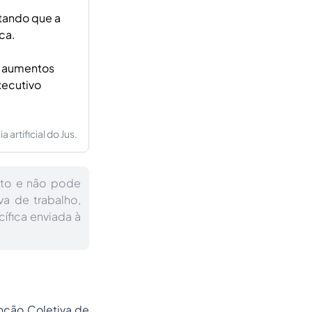
tando que a
ca.
a aumentos
xecutivo
artificial do Jus.
uto e não pode
a de trabalho,
cífica enviada à
nção Coletiva de