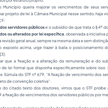
dos por estatuto próprio.
 Município queira majorar os vencimentos de seus serv
r projeto de lei à Câmara Municipal nesse sentido, haja v
CF:
dos servidores públicos
e o subsídio de que trata o § 4º do
dos ou alterados por lei específica
, observada a iniciativa
 revisão geral anual, sempre na mesma data e sem distinção
 o exposto acima, urge trazer à baila o posicionamento d
[3]:
ar que a fixação e a alteração da remuneração e do s
 de lei formal que disponha especificamente sobre isso. 
e Súmula do STF nº 679, “A fixação de vencimento dos ser
eto de convenção coletiva”.
e do citado texto dos doutores, vimos que o STF proíbe
9 a fixação de vencimentos dos servidores públicos por m