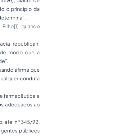
ative), diante de
o o princípio da
 determina”.
Filho[1] quando
cia republican.
), de modo que a
de”.
quando afirma que
qualquer conduta
de farmacêutica e
tos adequados ao
, a lei nº 345/92,
 agentes públicos