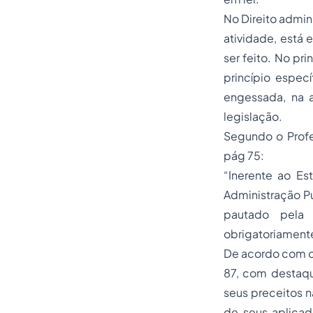
No Direito admin
atividade, está 
ser feito. No pr
princípio especí
engessada, na 
legislação.
Segundo o Profes
pág 75:
“Inerente ao Es
Administração Pú
pautado pela
obrigatoriamente
De acordo com o m
87, com destaqu
seus preceitos 
de seus aplicad