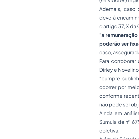
(servidores) regi
Ademais, caso o
deverá encaminha
o artigo 37, X da 
“
a remuneração 
poderão ser fixa
caso, assegurada
Para corroborar
Dirley e Novelino
“cumpre sublinh
ocorrer por meio
conforme recent
não pode ser obj
Ainda em anális
Súmula de nº 67
coletiva.