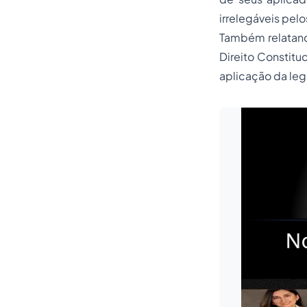
irrelegáveis pel
Também relatando
Direito Constitu
aplicação da leg