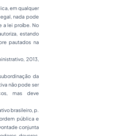
lica, em qualquer
 legal, nada pode
 a lei proíbe. No
autoriza, estando
pre pautados na
istrativo, 2013,
 subordinação da
tiva não pode ser
cos, mas deve
ivo brasileiro, p.
 ordem pública e
vontade conjunta
poderes-deveres,