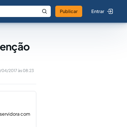
Publicar
Entrar
 IA
Buscar no Jus
venção
/04/2017 às 08:23
 servidora com