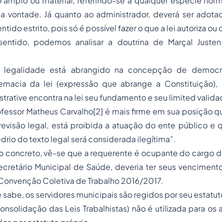
 amplo ou material, referindo-se a qualquer espécie norm
a vontade. Já quanto ao administrador, deverá ser adotad
tido estrito, pois só é possível fazer o que a lei autoriza ou
ntido, podemos analisar a doutrina de Marçal Justen 
a legalidade está abrangido na concepção de democra
remacia da lei (expressão que abrange a Constituição
strative encontra na lei seu fundamento e seu limited valida
ofessor Matheus Carvalho[2] é mais firme em sua posição 
evisão legal, está proibida a atuação do ente público e 
drio do texto legal será considerada ilegítima”.
so concreto, vê-se que a requerente é ocupante do cargo 
cretário Municipal de Saúde, deveria ter seus vencimen
 Convenção Coletiva de Trabalho 2016/2017.
sabe, os servidores municipais são regidos por seu estatuto
Consolidação das Leis Trabalhistas) não é utilizada para os