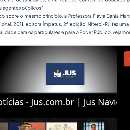
os agentes públicos”.
 sobre o mesmo princípio, a Professora Flávia Bahia Mart
cional
, 2011, editora Ímpetus, 2ª edição, Niteroi-RJ, faz uma
alidade para os particulares e para o Poder Público, vejamo