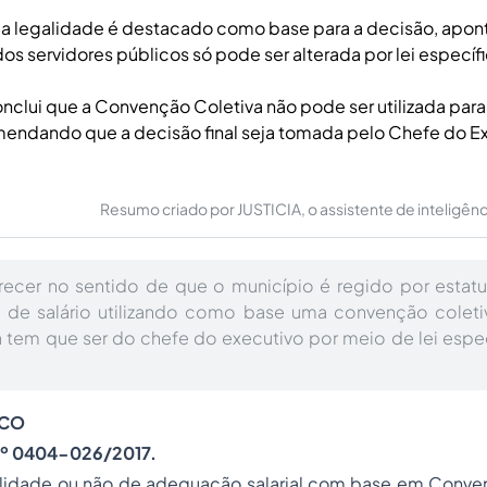
da legalidade é destacado como base para a decisão, apon
s servidores públicos só pode ser alterada por lei específi
nclui que a Convenção Coletiva não pode ser utilizada par
omendando que a decisão final seja tomada pelo Chefe do E
Resumo criado por JUSTICIA, o assistente de inteligência 
arecer no sentido de que o município é regido por estat
 de salário utilizando como base uma convenção coletiv
va tem que ser do chefe do executivo por meio de lei espe
ICO
º 0404-026/2017.
ilidade ou não de adequação salarial com base em Conve