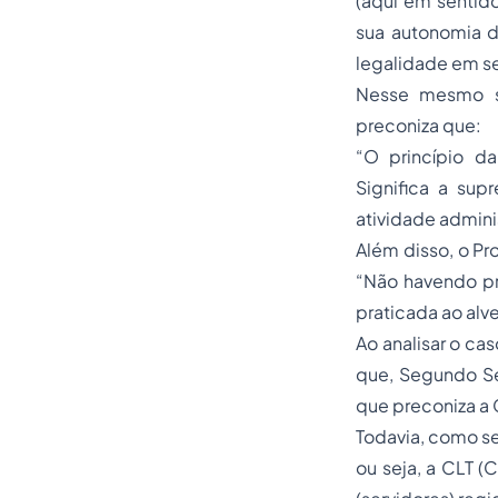
(aqui em sentido
sua autonomia d
legalidade em sen
Nesse mesmo se
preconiza que:
“O princípio d
Significa a sup
atividade admini
Além disso, o Pr
“Não havendo pr
praticada ao alve
Ao analisar o ca
que, Segundo Se
que preconiza a
Todavia, como se 
ou seja, a CLT (