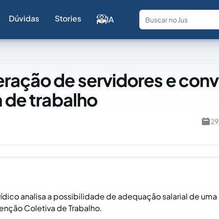
Dúvidas
Stories
IA
Fale com a
ração de servidores e con
a de trabalho
29
rídico analisa a possibilidade de adequação salarial de uma
nção Coletiva de Trabalho.