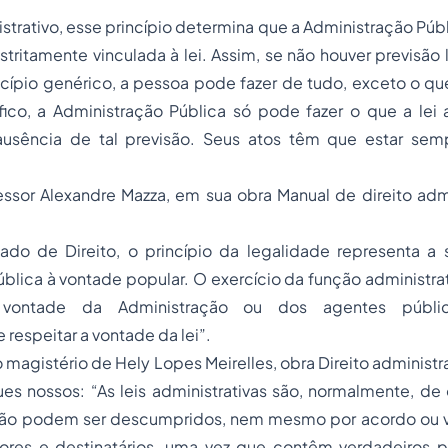
istrativo, esse princípio determina que a Administração Púb
estritamente vinculada à lei. Assim, se não houver previsão
incípio genérico, a pessoa pode fazer de tudo, exceto o que
fico, a Administração Pública só pode fazer o que a lei 
ausência de tal previsão. Seus atos têm que estar sem
sor Alexandre Mazza, em sua obra Manual de direito admin
tado de Direito, o princípio da legalidade representa a
blica à vontade popular. O exercício da função administra
 vontade da Administração ou dos agentes públi
 respeitar a vontade da lei”.
agistério de Hely Lopes Meirelles, obra Direito administrat
es nossos: “As leis administrativas são, normalmente, de
não podem ser descumpridos, nem mesmo por acordo ou 
ores e destinatários, uma vez que contêm verdadeiros 