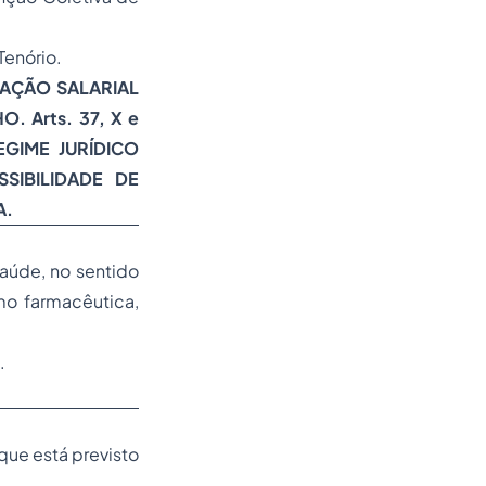
Tenório.
UAÇÃO SALARIAL
 Arts. 37, X e
REGIME JURÍDICO
SIBILIDADE DE
A.
Saúde, no sentido
mo farmacêutica,
.
 que está previsto