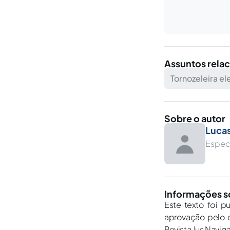
Assuntos rela
Tornozeleira el
Sobre o autor
Luca
Especi
Informações s
Este texto foi p
aprovação pelo c
Revista Jus Navig