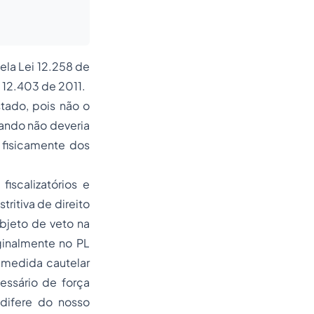
ela Lei 12.258 de
i 12.403 de 2011.
tado, pois não o
uando não deveria
o fisicamente dos
iscalizatórios e
ritiva de direito
objeto de veto na
iginalmente no PL
e medida cautelar
essário de força
 difere do nosso