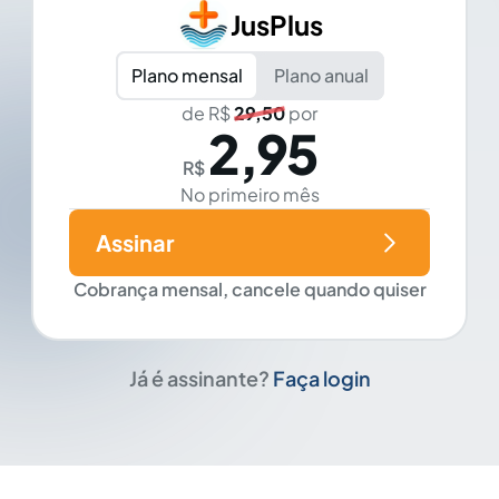
JusPlus
Plano mensal
Plano anual
de R$
29,50
por
2,95
R$
No primeiro mês
Assinar
Cobrança mensal, cancele quando quiser
Já é assinante?
Faça login