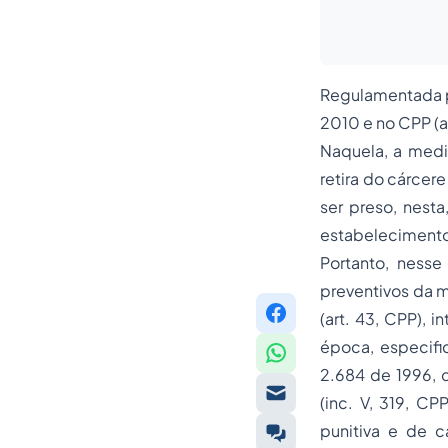
Regulamentada pe
2010 e no CPP (ar
Naquela, a medi
retira do cárcer
ser preso, nesta
estabelecimento
Portanto, nesse 
preventivos da m
(art. 43, CPP), 
época, especific
2.684 de 1996, q
(inc. V, 319, C
punitiva e de c