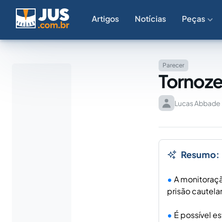
Artigos
Notícias
Peças
Parecer
Tornoze
Lucas Abbade
Resumo:
A monitoração
prisão cautela
É possível e