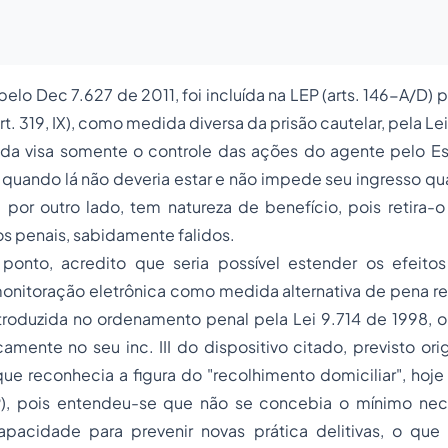
lo Dec 7.627 de 2011, foi incluída na LEP (arts. 146-A/D) p
t. 319, IX), como medida diversa da prisão cautelar, pela Le
da visa somente o controle das ações do agente pelo Es
e quando lá não deveria estar e não impede seu ingresso q
, por outro lado, tem natureza de benefício, pois retira-
s penais, sabidamente falidos.
ponto, acredito que seria possível estender os efeitos f
onitoração eletrônica como medida alternativa de pena rest
introduzida no ordenamento penal pela Lei 9.714 de 1998, 
amente no seu inc. III do dispositivo citado, previsto or
ue reconhecia a figura do "recolhimento domiciliar", hoj
PP), pois entendeu-se que não se concebia o mínimo nec
apacidade para prevenir novas prática delitivas, o que