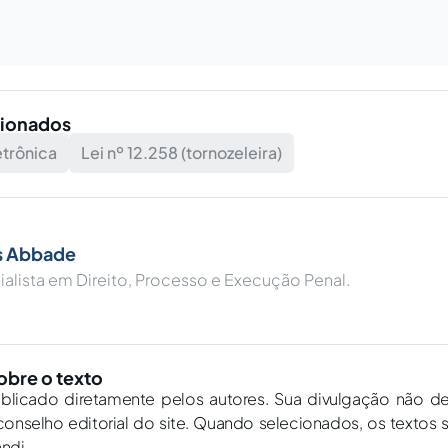
cionados
etrônica
Lei nº 12.258 (tornozeleira)
s Abbade
alista em Direito, Processo e Execução Penal.
obre o texto
ublicado diretamente pelos autores. Sua divulgação não d
onselho editorial do site. Quando selecionados, os textos 
andi