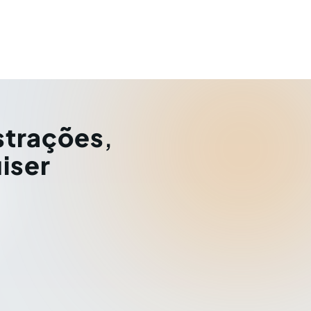
strações
,
iser