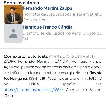
Sobre os autores
Fernando Martins Zaupa
Promotor de Justiça Especialista em Direito
Constitucional
Henrique Franco Cândia
promotores de Justiça no Mato Grosso do
Sul
Como citar este texto
(NBR 6023:2018 ABNT)
ZAUPA, Fernando Martins ; CÂNDIA, Henrique Franco.
Ação civil pública contra concessionária de eletricidade::
deficiência no fornecimento de energia elétrica.
Revista
Jus Navigandi
, ISSN 1518-4862, Teresina, ano 11, n. 1013, 10
abr. 2006. Disponível em:
https://jus.com.br/peticoes/16677
. Acesso em: 9 ago.
2026.