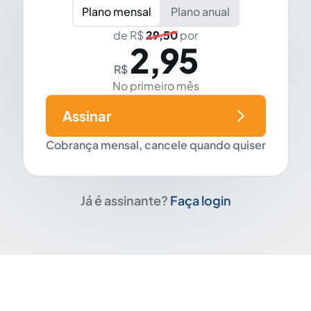
Plano mensal
Plano anual
de R$
29,50
por
2,95
R$
No primeiro mês
Assinar
Cobrança mensal, cancele quando quiser
Já é assinante?
Faça login