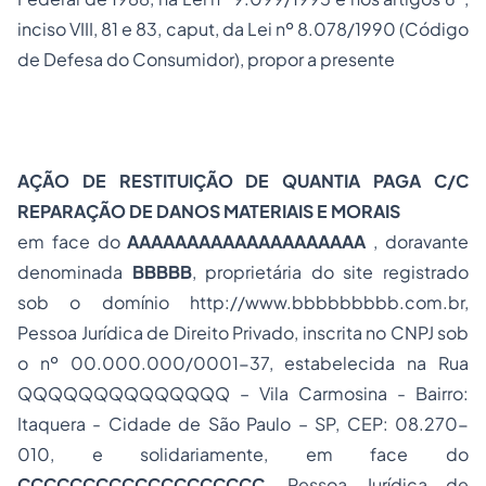
inciso VIII, 81 e 83,
caput
, da Lei nº 8.078/1990 (Código
de Defesa do Consumidor), propor a presente
AÇÃO DE RESTITUIÇÃO DE QUANTIA PAGA C/C
REPARAÇÃO DE DANOS MATERIAIS E MORAIS
em face do
AAAAAAAAAAAAAAAAAAAA
,
doravante
denominada
BBBBB
, proprietária do site registrado
sob o domínio http://www.bbbbbbbbb.com.br,
Pessoa Jurídica de Direito Privado, inscrita no CNPJ sob
o nº 00.000.000/0001-37, estabelecida na Rua
QQQQQQQQQQQQQQ – Vila Carmosina - Bairro:
Itaquera - Cidade de São Paulo – SP, CEP: 08.270-
010, e solidariamente, em face do
CCCCCCCCCCCCCCCCCCC
, Pessoa Jurídica de