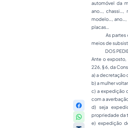
automóvel da m
ano…, chassi…,
modelo…, ano…, 
placas…
As partes disp
meios de subsist
DOS PED
Ante o exposto,
226, § 6, da Con
a) a decretação 
b) a mulher volta
c) a expedição 
com a averbação 
d) seja expedi
propriedade da t
e) expedição de