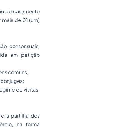
ção do casamento
r mais de 01 (um)
ão consensuais,
rida em petição
 bens comuns;
s cônjuges;
regime de visitas;
e a partilha dos
órcio, na forma