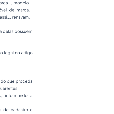
arca…, modelo…,
óvel de marca…,
assi…, renavam…,
a delas possuem
 legal no artigo
ando que proceda
querentes;
., informando a
es de cadastro e