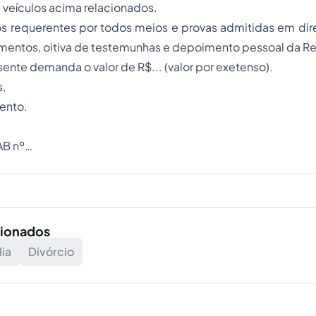
veículos acima relacionados.
os requerentes por todos meios e provas admitidas em dir
mentos, oitiva de testemunhas e depoimento pessoal da R
e demanda o valor de R$... (valor por exetenso).
,
nto.
B nº…
cionados
lia
Divórcio