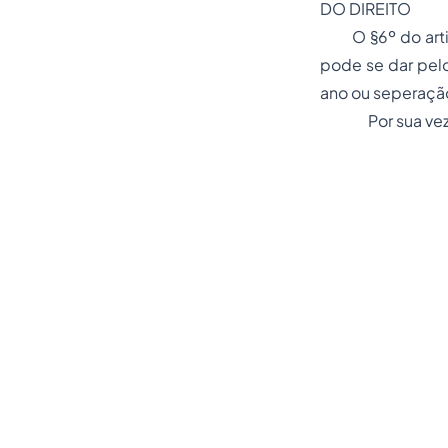
DO DIREITO
O §6º do artigo
pode se dar pelo
ano ou seperação
Por sua ve