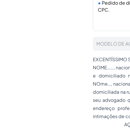
Pedido de di
CPC.
MODELO DE A
EXCENTÍSSIMO S
NOME……, nacional
e domiciliado 
NOme…, nacionali
domiciliada na r
seu advogado qu
endereço profe
intimações de c
AÇÃO DE D