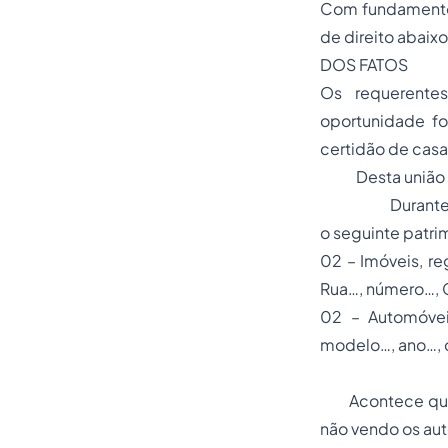
Com fundamento 
de direito abaix
DOS FATOS
Os requerente
oportunidade f
certidão de cas
Desta união os 
Durante o cas
o seguinte patri
02 – Imóveis, re
Rua…, número…, 
02 – Automóvei
modelo…, ano…, 
Acontece que po
não vendo os aut