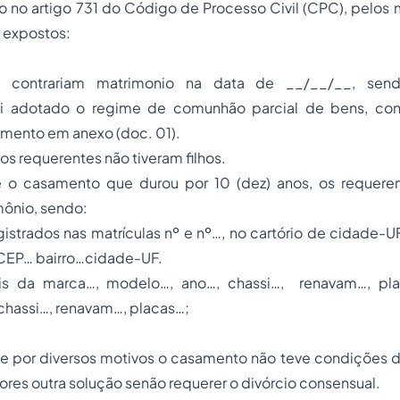
no artigo 731 do Código de Processo Civil (CPC), pelos m
o expostos:
s contrariam matrimonio na data de __/__/__, sen
oi adotado o regime de comunhão parcial de bens, co
amento em anexo (doc. 01).
requerentes não tiveram filhos.
amento que durou por 10 (dez) anos, os requerente
mônio, sendo:
gistrados nas matrículas nº e nº…, no cartório de cidade-UF
CEP… bairro…cidade-UF.
s da marca…, modelo…, ano…, chassi…, renavam…, pl
chassi…, renavam…, placas…;
r diversos motivos o casamento não teve condições de
ores outra solução senão requerer o divórcio consensual.