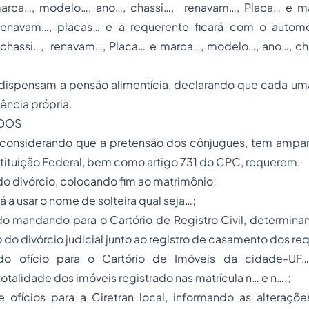
arca…, modelo…, ano…, chassi…, renavam…, Placa… e m
 renavam…, placas… e a requerente ficará com o autom
chassi…, renavam…, Placa… e marca…, modelo…, ano…, ch
ensam a pensão alimentícia, declarando que cada um
ência própria.
IDOS
 considerando que a pretensão dos cônjugues, tem amparo
stituição Federal, bem como artigo 731 do CPC, requerem:
do divórcio, colocando fim ao matrimônio;
rá a usar o nome de solteira qual seja…;
do mandando para o Cartório de Registro Civil, determin
do divórcio judicial junto ao registro de casamento dos re
do ofício para o Cartório de Imóveis da cidade-UF…
otalidade dos imóveis registrado nas matrícula n… e n….;
 ofícios para a Ciretran local, informando as alteraçõ