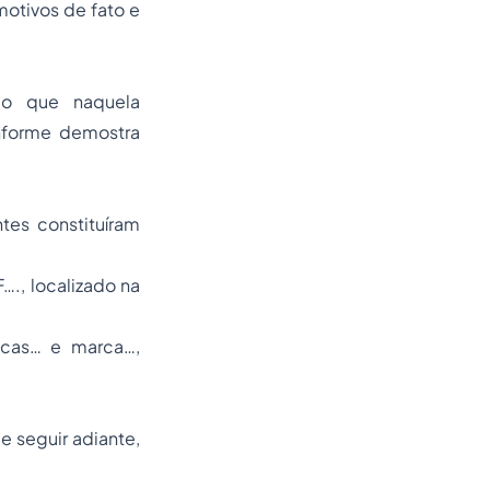
otivos de fato e
do que naquela
nforme demostra
s constituíram
…., localizado na
acas… e marca…,
 seguir adiante,