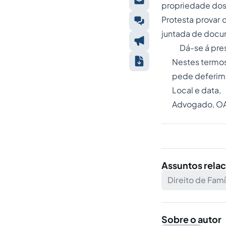
propriedade dos 
Protesta provar 
juntada de docu
Dá-se á present
Nestes termos
pede deferime
Local e data,
Advogado, OA
Assuntos rela
Direito de Famí
Sobre o autor