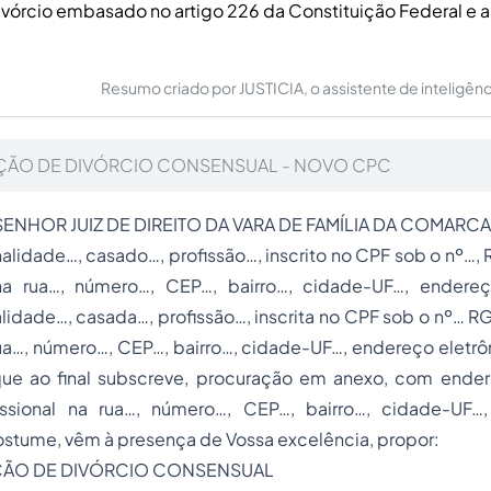
vórcio embasado no artigo 226 da Constituição Federal e a
Resumo criado por JUSTICIA, o assistente de inteligência 
ÇÃO DE DIVÓRCIO CONSENSUAL - NOVO CPC
ENHOR JUIZ DE DIREITO DA VARA DE FAMÍLIA DA COMARC
idade…, casado…, profissão…, inscrito no CPF sob o nº…, 
na rua…, número…, CEP…, bairro…, cidade-UF…, endereç
dade…, casada…, profissão…, inscrita no CPF sob o nº… RG
ua…, número…, CEP…, bairro…, cidade-UF…, endereço eletrô
e ao final subscreve, procuração em anexo, com ender
ssional na rua…, número…, CEP…, bairro…, cidade-UF…
ostume, vêm à presença de Vossa excelência, propor:
IVÓRCIO CONSENSUAL