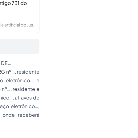
rtigo 731 do
artificial do Jus.
A DE…
RG nº…, residente
o eletrônico… e
 nº…, residente e
nico…, através de
eço eletrônico…,
, onde receberá