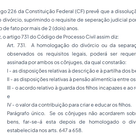
 226 da Constituição Federal (CF) prevê que a dissolu
 divórcio, suprimindo o requisite de seperação judicial po
 de fato por mais de 2 (dois) anos.
z, o artigo 731 do Código de Processo Civil assim diz:
Art. 731. A homologação do divórcio ou da separaç
observados os requisitos legais, poderá ser reque
assinada por ambos os cônjuges, da qual constarão:
I - as disposições relativas à descrição e à partilha dos
II - as disposições relativas à pensão alimentícia entre o
III - o acordo relativo à guarda dos filhos incapazes e ao 
e
IV - o valor da contribuição para criar e educar os filhos.
Parágrafo único. Se os cônjuges não acordarem sobr
bens, far-se-á esta depois de homologado o div
estabelecida nos
arts. 647
a
658
.