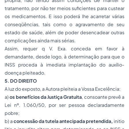
própria, não tendo assim condições de manter o
tratamento, por não ter meios suficientes para custear
os medicamentos. E isso poderá lhe acarretar várias
conseqüências, tais como o agravamento de seu
estado de saúde, além de poder desencadear outras
complicações ainda mais sérias.
Assim, requer q V. Exa. conceda em favor à
demandante, desde logo, à determinação para que o
INSS proceda à imediata implantação do auxílio-
doença pleiteado.
5. DO DIREITO
A luz do exposto, a Autora pleiteia a Vossa Excelência:
a)
os benefícios da Justiça Gratuita
, consoante prevê a
Lei nº. 1.060/50, por ser pessoa declaradamente
pobre;
b) a
concessão da tutela antecipada pretendida
,
initio