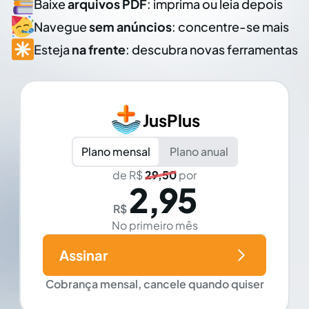
Baixe
arquivos PDF
: imprima ou leia depois
Navegue
sem anúncios
: concentre-se mais
Esteja
na frente
: descubra novas ferramentas
JusPlus
Plano mensal
Plano anual
de R$
29,50
por
2,95
R$
No primeiro mês
Assinar
Cobrança mensal, cancele quando quiser