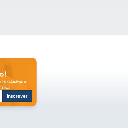
o!
s exclusivas e
trada.
Inscrever