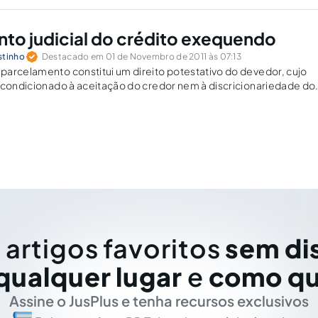
to judicial do crédito exequendo
stinho
Destacado em 01 de Novembro de 2011 às 07:13
arcelamento constitui um direito potestativo do devedor, cujo
 condicionado à aceitação do credor nem à discricionariedade do
-se, ainda, as razões pelas quais não se pode aceitar a aplicaçã
cial do débito à fase processual do cumprimento de sentença.
 artigos favoritos
sem di
qualquer lugar
e
como qu
Assine o JusPlus e tenha recursos exclusivos