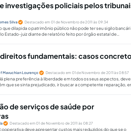
 investigações policiais pelos tribunai
omes Silva
Destacado em 01 de Novembro de 2011 às 09:34
o que dilapida o patrimônio público não pode ter seu sigilo bancári
lo Estado-juiz diante de relatório feito por órgão estatal de
ultar qualquer possibilidade de responsabilização da criminalidade
 direitos fundamentais: casos concret
luf Mavuchian Lourenço
Destacado em 01 de Novembro de 2011 às 08:57
á plena preferência à liberdade em todos os seus aspectos, dev
ém que se sinta prejudicado, ir buscar a competente reparação, 
ou vedar a realização de determinado ato.
ção de serviços de saúde por
vas
la
Destacado em 01 de Novembro de 2011 às 08:27
cooperativa deve apresentar custos mais reduzidos do que se o