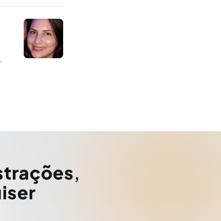
o do
strações
,
iser