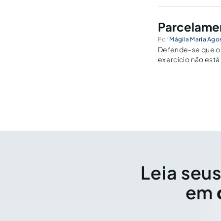
Parcelamen
Por
Mágila Maria Ago
Defende-se que o p
exercício não está
magistrado. Expõem
parcelamento judi
Leia seus
em