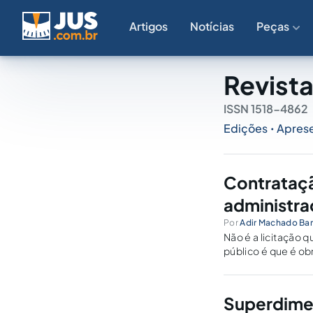
Artigos
Notícias
Peças
Revista
ISSN 1518-4862
Edições
Apres
•
Contrataçã
administra
Por
Adir Machado Ba
Não é a licitação 
público é que é ob
Superdimen