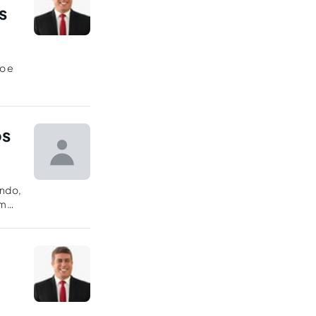
s
o e
os
endo,
em