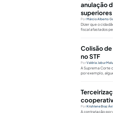
anulação de
superiores
Por
Márcio Alberto G
Dizer que o cidadã
fiscal afastados pe
inteligência é sep
organizada.
Colisão de
no STF
Por
Valéria Jabur Ma
A Suprema Corte d
por exemplo, algu
vez de restringir 
Terceiriza
cooperati
Por
Krishlene Braz Ávi
A contratação por 