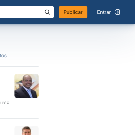
Publicar
Entrar
 IA
Buscar no Jus
tos
curso