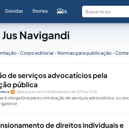
Dúvidas
Stories
IA
Fale com a
 Jus Navigandi
entação
Corpo editorial
Normas para publicação
Conta
•
•
•
o de serviços advocatícios pela
ção pública
ndeira
Destacado em 01 de Novembro de 2011 às 13:22
que é obrigatória para contratação de serviços advocatícios, o con
rigatório!
sionamento de direitos individuais e