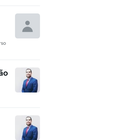
rso
ção