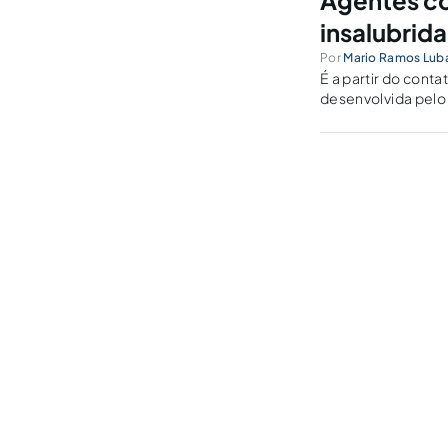
Agentes co
insalubrid
Por
Mario Ramos Lub
É a partir do conta
desenvolvida pelo