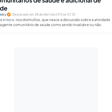
munitários de saúde e adicional de
ade
asky
Destacado em 28 de Abril de 2013 às 07:33
to in loco, nos domicílios, que nasce a discussão sobre a atividade
 agente comunitário de saúde como sendo insalubre ou não.