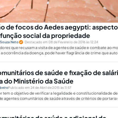
 de focos do Aedes aegypti: aspecto
à função social da propriedade
e Souza Neto
Destacado em 08 de Fevereiro de 2016 às 12:24
dores que recusam a visita de agentes de saúde e combate ao m
 a ocorrência da doença, pode haver flagrância de crime que auto
imento do morador.
munitários de saúde e fixação de salár
a do Ministério da Saúde
beiro
Publicado em 24 de Abril de 2015 às 11:57
 tem o objetivo de verificar a legalidade e constitucionalidade de
 de agentes comunitários de saúde através de critérios de portaria
e.