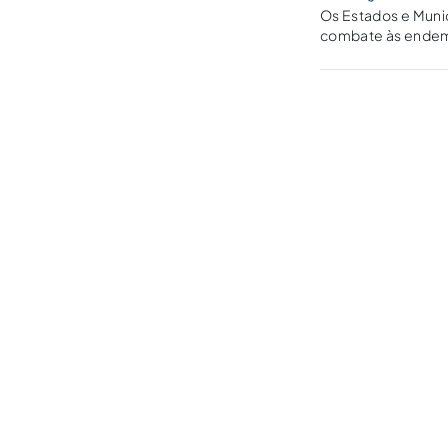
Os Estados e Muni
combate às endemi
do vencimento des
vigor em 06/05/2