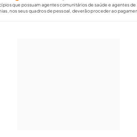
cípios que possuam agentes comunitários de saúde e agentes de
as, nos seus quadros de pessoal, deverão proceder ao pagame
ses servidores tendo como base o novo piso salarial, que entrou
022.