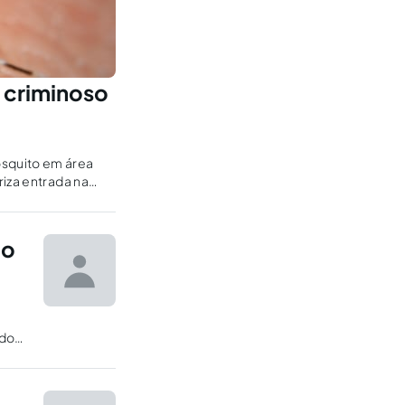
 criminoso
osquito em área
riza entrada na
io
 do