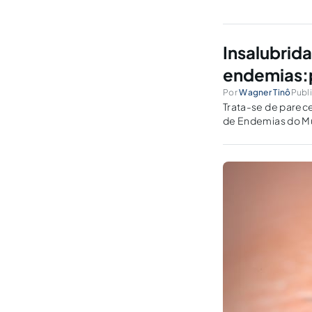
Insalubrid
endemias:
Por
Wagner Tinô
Publi
Trata-se de parec
de Endemias do Mu