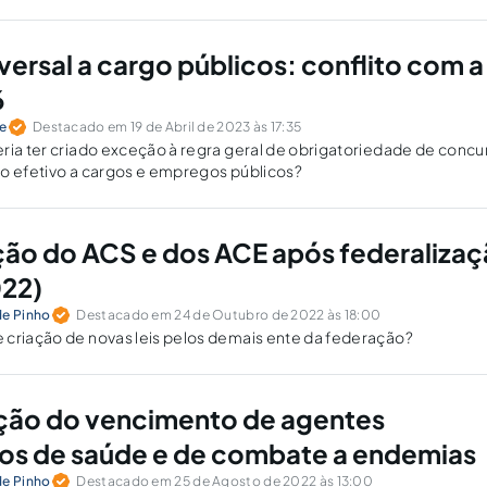
po especial?
versal a cargo públicos: conflito com a
6
te
Destacado em 19 de Abril de 2023 às 17:35
ria ter criado exceção à regra geral de obrigatoriedade de concu
so efetivo a cargos e empregos públicos?
ão do ACS e dos ACE após federaliza
022)
de Pinho
Destacado em 24 de Outubro de 2022 às 18:00
 criação de novas leis pelos demais ente da federação?
ção do vencimento de agentes
os de saúde e de combate a endemias
de Pinho
Destacado em 25 de Agosto de 2022 às 13:00