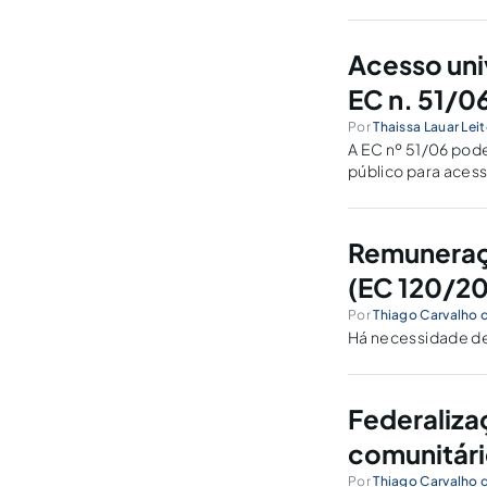
automático do tem
Acesso uni
EC n. 51/0
Por
Thaissa Lauar Lei
A EC nº 51/06 pode
público para aces
Remuneraç
(EC 120/2
Por
Thiago Carvalho 
Há necessidade de
Federaliza
comunitári
Por
Thiago Carvalho 