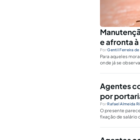
Manutenção
e afronta 
Por
Gentil Ferreira d
Para aqueles mora
onde já se observa
casa sem consent
Agentes co
por portari
Por
Rafael Almeida Ri
O presente parecer
fixação de salário
Ministério da Saúd