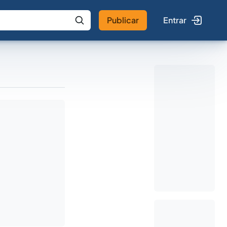
Publicar
Entrar
 IA
Buscar no Jus