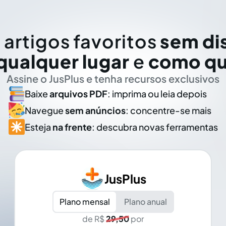
 artigos favoritos
sem di
qualquer lugar
e
como qu
Assine o JusPlus e tenha recursos exclusivos
Baixe
arquivos PDF
: imprima ou leia depois
Navegue
sem anúncios
: concentre-se mais
Esteja
na frente
: descubra novas ferramentas
JusPlus
Plano mensal
Plano anual
de R$
29,50
por