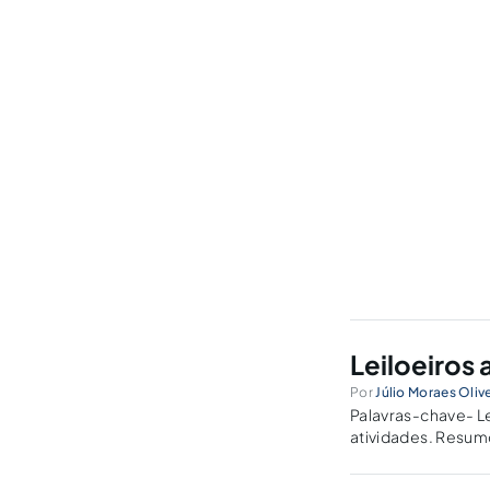
Leiloeiros 
Por
Júlio Moraes Oliv
Palavras-chave- L
atividades. Resumo 
comércio, bem com
sua inscrição como