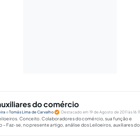
auxiliares do comércio
eira
e
Tomás Lima de Carvalho
Destacado em 19 de Agosto de 2011 às 16:1
eiloeiros. Conceito. Colaboradores do comércio, sua função e
– Faz-se, no presente artigo, análise dos Leiloeiros, auxiliares do
o da legislação aplicável ao mesmos, analisam-se os requisitos 
 agente auxiliar do comércio,…