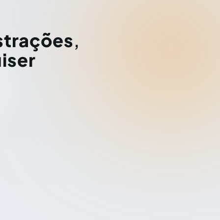
strações
,
iser