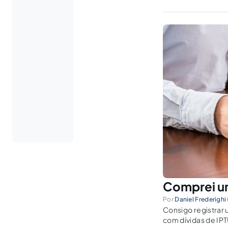
Comprei um
Por
Daniel Frederighi
Consigo registrar 
com dívidas de IPT