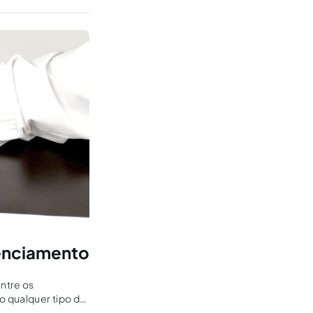
ir da arrematação?
denciamento
ntre os
o qualquer tipo de