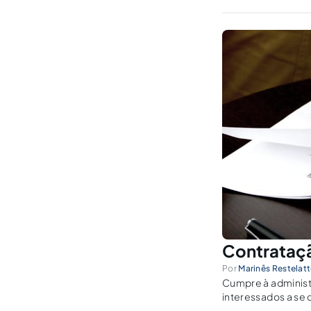
aluguel ou rescind
Contrataçã
Por
Marinês Restelatt
Cumpre à administr
interessados a se 
favorecimento ou p