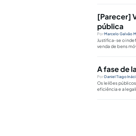
[Parecer] 
pública
Por
Marcelo Galvão 
Justifica-se o inde
venda de bens móve
deverá ser por mei
A fase de l
Por
Daniel Tiago Inác
Os leilões público
eficiência e a leg
lote e deixam de c