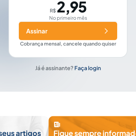
2,95
R$
No primeiro mês
Assinar
Cobrança mensal, cancele quando quiser
Já é assinante?
Faça login
seus artigos
Fique sempre informad