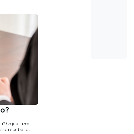
so?
la? O que fazer
osso receber o