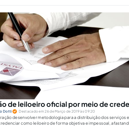
ir o contrato? O executado alegou bem de família; Consigo desist
o de leiloeiro oficial por meio de cre
o Dotti
Destacado em 26 de Março de 2019 às 09:20
ação desenvolver metodologia para a distribuição dos serviços e
credenciar como leiloeiro de forma objetiva e impessoal, afastand
rivilégio.