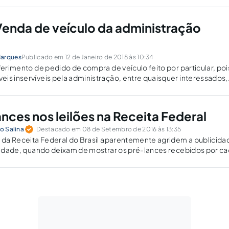
Venda de veículo da administração
Marques
Publicado em 12 de Janeiro de 2018 às 10:34
ferimento de pedido de compra de veículo feito por particular, poi
is inservíveis pela administração, entre quaisquer interessados,
o de licitação, na modalidade leilão.
ances nos leilões na Receita Federal
io Salina
Destacado em 08 de Setembro de 2016 às 13:35
s da Receita Federal do Brasil aparentemente agridem a publicida
alidade, quando deixam de mostrar os pré-lances recebidos por c
onduzir à fase pública todos os concorrentes.