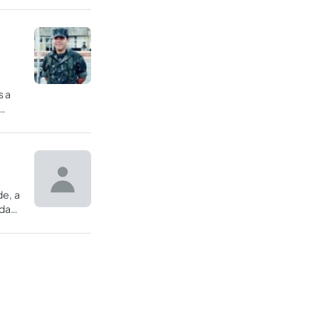
s a
de, a
ada