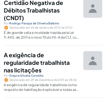
Certidão Negativa de
inadimplente.
Débitos Trabalhistas
(CNDT)
Por
Rodrigo Pasqua de Oliveira Balbino
Destacado em 24 de Janeiro de 2012 às 13:02
É de grande valia a novidade trazida pela Lei
11.440, de 2011 e o novo Título VII-A da CLT, cuja
eficácia foi reforçada pelas modificações
introduzidas na Lei de Licitações. Tudo leva a
crer que a Justiça do Trabalho registrará uma
A exigência de
significativa redução na inadimplência do
pagamento de suas condenações e acordos.
regularidade trabalhista
nas licitações
Por
Greyce Silveira Carvalho
Destacado em 29 de Dezembro de 2011 às 08:42
A exigência de regularidade trabalhista como
requisito de habilitação é aplicável a todas as
contratações empreendidas pelo Poder
Público, seja ela precedida ou não de
procedimento licitatório?