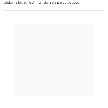
diploma legal, restringindo-se a participação
em licitações públicas das empresas que não
apresentem a Certidão Negativa de Débitos
Trabalhistas.