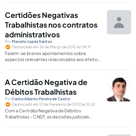
Certidões Negativas
Trabalhistas nos contratos
administrativos
Por
Marcelo Lopes Santos
Destacado em 26 de Março de 2012 às 09:17
Fazem-se breves apontamentos sobre
aspectos relevantes relacionados aos efeitos
e abrangência da exigibilidade, como
requisito de habilitação em procedimentos
licitatórios, da denominada Certidão Negativa
A Certidão Negativa de
de Débitos Trabalhistas – CNDT.
Débitos Trabalhistas
Por
Carlos Alberto Pereira de Castro
Destacado em 13 de Fevereiro de 2012 às 15:52
Com a Certidão Negativa de Débitos
Trabalhistas - CNDT, as decisões judiciais
transitadas em julgado terão de ser realmente
respeitadas e cumpridas, sob pena de ter o
devedor que arcar com sua condição de