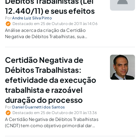
Débitos Trabalhistas (Lei
12.440/11) e seus efeitos
Por
Andre Luiz Silva Pinto
Destacado em 25 de Outubro de 2011 às 14:06
Análise acerca da criação da Certidão
Negativa de Débitos Trabalhistas, sua
exigência para a habilitação no processo
licitatório, debate sobre os enfoques do
interesse público, princípios da razoabilidade
Certidão Negativa de
e proporcionalidade e ações judiciais que têm
o intuito de afastar sua exigência ou, pelo
Débitos Trabalhistas:
menos, a negativa de expedição por motivos
efetividade da execução
extra legais.
trabalhista e razoável
duração do processo
Por
Daniel Guarnetti dos Santos
Destacado em 25 de Outubro de 2011 às 13:36
A Certidão Negativa de Débitos Trabalhistas
(CNDT) tem como objetivo primordial dar
maior efetividade à execução trabalhista em
benefício do trabalhador, e de forma reflexa a