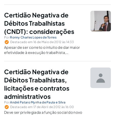
apresentação de CNDs para o deferimento de
recuperação judicial de empresas, vem
causando diversas distorções no instituto
Certidão Negativa de
criado pela Lei 11.101/2005.
Débitos Trabalhistas
(CNDT): considerações
Por
Ronny Charles Lopes de Torres
Destacado em 16 de Maio de 2012 às 14:33
Apesar de ser correto o intuito de dar maior
efetividade à execução trabalhista,
protegendo o trabalhador, necessário
ponderar que a aplicação dessa regra nas
licitações públicas exige a inserção de
Certidão Negativa de
princípios próprios, vinculados ao Direito
Administrativo e à Constituição.
Débitos Trabalhistas,
licitações e contratos
administrativos
Por
André Pataro Myrrha de Paula e Silva
Destacado em 17 de Abril de 2012 às 16:00
Deve ser privilegiada a função social do novo