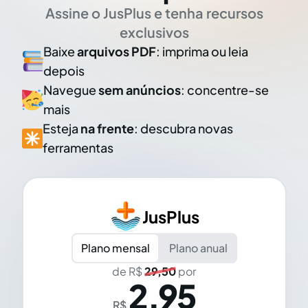
Assine o JusPlus e tenha recursos
exclusivos
Baixe
arquivos PDF
: imprima ou leia
depois
Navegue
sem anúncios
: concentre-se
mais
Esteja
na frente
: descubra novas
ferramentas
JusPlus
Plano mensal
Plano anual
de R$
29,50
por
2,95
R$