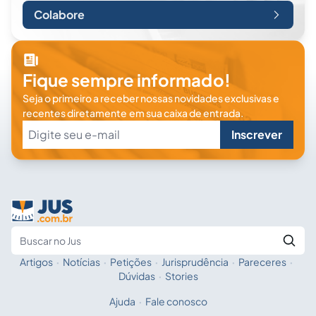
Colabore
Fique sempre informado!
Seja o primeiro a receber nossas novidades exclusivas e
recentes diretamente em sua caixa de entrada.
Inscrever
Artigos
·
Notícias
·
Petições
·
Jurisprudência
·
Pareceres
·
Fale com a IA
Buscar no Jus
Dúvidas
·
Stories
Ajuda
·
Fale conosco