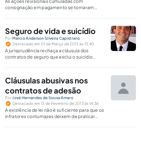
As ações revisionais cumuladas com
consignação em pagamento se tornaram
prejudiciais ao consumidor, pois o benefício
muitas vezes alcançado é menor do que o
pago para demandar em juízo.
Seguro de vida e suicídio
Por
Márcio Anderson Silveira Capistrano
Destacado em 01 de Março de 2013 às 13:40
A jurisprudência rechaça a cláusula dos
contratos de seguro que exclui o suicídio
como evento que enseja o pagamento do
prêmio ao beneficiário, conforme os ditames
da boa-fé objetiva e da proteção à parte mais
Cláusulas abusivas nos
frágil.
contratos de adesão
Por
José Hernandes de Sousa Amaro
Destacado em 13 de Fevereiro de 2013 às 14:36
A existência de lei não é suficiente para que os
infratores contumazes deixem de praticar
abusividades nas cláusulas contratuais com
prejuízos para o consumidor