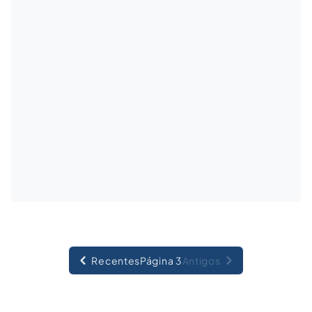
unificadora de todo o conteúdo jurídico da
relação contratual em tempos atuais.
Recentes
Página 3
Antigos