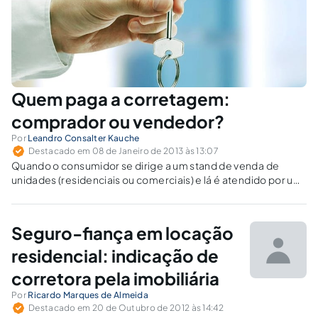
Quem paga a corretagem:
comprador ou vendedor?
Por
Leandro Consalter Kauche
Destacado em 08 de Janeiro de 2013 às 13:07
Quando o consumidor se dirige a um stand de venda de
unidades (residenciais ou comerciais) e lá é atendido por um
corretor, o dever de pagar pela corretagem é do
empreendimento, já que não foi o consumidor quem
contratou o corretor.
Seguro-fiança em locação
residencial: indicação de
corretora pela imobiliária
Por
Ricardo Marques de Almeida
Destacado em 20 de Outubro de 2012 às 14:42