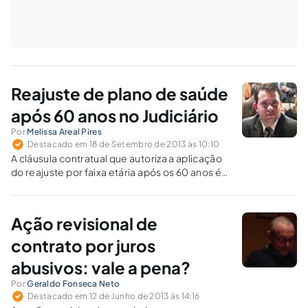
Reajuste de plano de saúde
após 60 anos no Judiciário
Por
Melissa Areal Pires
Destacado em 18 de Setembro de 2013 às 10:10
A cláusula contratual que autoriza a aplicação
do reajuste por faixa etária após os 60 anos é
abusiva e, portanto, nula.
Ação revisional de
contrato por juros
abusivos: vale a pena?
Por
Geraldo Fonseca Neto
Destacado em 12 de Junho de 2013 às 14:16