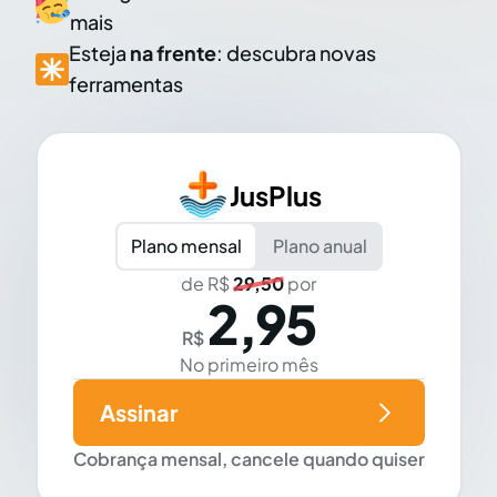
mais
Esteja
na frente
: descubra novas
ferramentas
JusPlus
Plano mensal
Plano anual
de R$
29,50
por
2,95
R$
No primeiro mês
Assinar
Cobrança mensal, cancele quando quiser