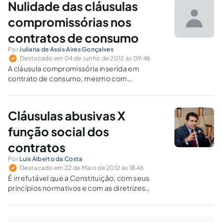
Nulidade das cláusulas
compromissórias nos
contratos de consumo
Por
Juliana de Assis Aires Gonçalves
Destacado em 04 de Junho de 2012 às 09:46
A cláusula compromissória inserida em
contrato de consumo, mesmo com
observância das normas do art. 4º, §2º da Lei
nº 9.307/96, é nula de pleno direito. Por essa
razão, não tem força para afastar a
Cláusulas abusivas X
competência do Judiciário para solucionar
lides de consumo.
função social dos
contratos
Por
Luis Alberto da Costa
Destacado em 22 de Maio de 2012 às 18:46
É irrefutável que a Constituição, com seus
princípios normativos e com as diretrizes
firmadas pelos direitos sociais fundamentais,
representa o caminho adequado para uma
compreensão construtiva, integradora e