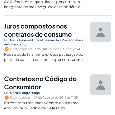
A exigência de seguro-fiança por corretora
integrante do mesmo grupo da imobiliária que
administra o imóvel ou outra por ela indicada é
prática abusiva porque implica venda casada,
restringe a concorrência e viola a liberdade do
Juros compostos nos
consumidor, ensejando reprimendas pela
Susep e pelo CADE.
contratos de consumo
Por
Maíra Helena Micheletti Gomide
e
Rodrigo Avelar
Antunes da Luz
Destacado em 17 de Outubro de 2012 às 10:34
Não se pode falar em expressa pactuação por
parte do consumidor apenas por constarem
no contrato juros anuais em valor superior a
12% ao ano, uma vez o cálculo de juros
compostos depende de uma metodologia
Contratos no Código do
complexa, que só pode ser compreendida por
profissionais especializados.
Consumidor
Por
Daniel Longo Braga
Destacado em 07 de Agosto de 2012 às 11:59
Os contratos realizados dentro do sistema
erguido pelo Código de Defesa do
Consumidor possuem uma série de