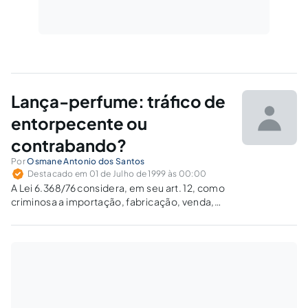
Lança-perfume: tráfico de
entorpecente ou
contrabando?
Por
Osmane Antonio dos Santos
Destacado em 01 de Julho de 1999 às 00:00
A Lei 6.368/76 considera, em seu art. 12, como
criminosa a importação, fabricação, venda,
transporte, guarda, consumo, dentre outros,
de substância entorpecente ou que
determine dependência física ou psíquica,
sem autorização ou em desacordo com
determinação legal ou regulamentar.
Observe-se...