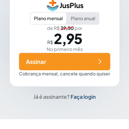
JusPlus
Plano mensal
Plano anual
de R$
29,50
por
2,95
R$
No primeiro mês
Assinar
Cobrança mensal, cancele quando quiser
Já é assinante?
Faça login