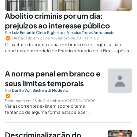
Abolitio criminis por um dia:
prejuízos ao interesse público
Por
Luiz Eduardo Cleto Righetto
e
Vinicius Torres Antonascio
Destacado em 23 de Novembro de 2011 às 14:02
O instituto da norma penal em branco heterogênica não
coaduna com modelo de Estado adotado pelo Brasil após a
promulgação da CRFB/88 pelo fato de, em sua essência, ser
um instrumento apto a driblar o processo democrático de
criação do direito.
A norma penal em branco e
seus limites temporais
Por
Danilo Von Beckerath Modesto
Destacado em 28 de Setembro de 2005 às 00:00
Várias correntes existem sobre o tema,
tentando de alguma forma estabelecer
critérios para que se possa aplicar ou não as
regras gerais de retroação a uma modalidade
de norma tão repleta de particularidades.
Descriminalização do