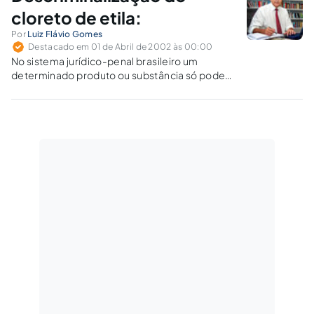
cloreto de etila:
Por
Luiz Flávio Gomes
Destacado em 01 de Abril de 2002 às 00:00
No sistema jurídico-penal brasileiro um
determinado produto ou substância só pode
ser considerado "droga" se está relacionado
pelo órgão público competente (hoje é a
Agência Nacional de Vigilância Sanitária). Se a
substância está na lista é "criminosa". Se não
está…