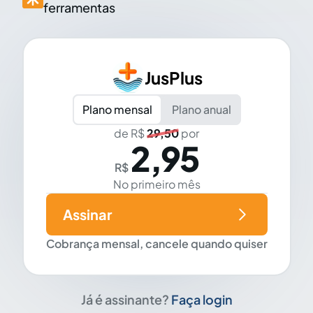
ferramentas
JusPlus
Plano mensal
Plano anual
de R$
29,50
por
2,95
R$
No primeiro mês
Assinar
Cobrança mensal, cancele quando quiser
Já é assinante?
Faça login