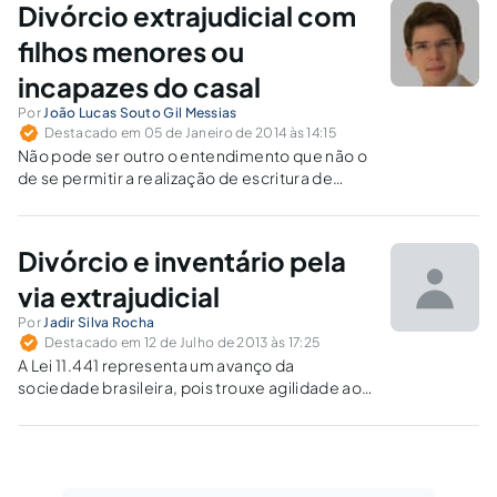
Divórcio extrajudicial com
filhos menores ou
incapazes do casal
Por
João Lucas Souto Gil Messias
Destacado em 05 de Janeiro de 2014 às 14:15
Não pode ser outro o entendimento que não o
de se permitir a realização de escritura de
divórcio em cartório, ainda que os
interessados sejam pais de menores ou
incapazes.
Divórcio e inventário pela
via extrajudicial
Por
Jadir Silva Rocha
Destacado em 12 de Julho de 2013 às 17:25
A Lei 11.441 representa um avanço da
sociedade brasileira, pois trouxe agilidade ao
desfecho do inventário e partilha amigável,
bem como simplificou o procedimento de
separação e divórcio consensual, contribuindo
para desafogar o Poder Judiciário e melhorar a