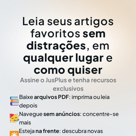
Leia seus artigos
favoritos
sem
distrações
, em
qualquer lugar
e
como quiser
Assine o JusPlus e tenha recursos
exclusivos
Baixe
arquivos PDF
: imprima ou leia
depois
Navegue
sem anúncios
: concentre-se
mais
Esteja
na frente
: descubra novas