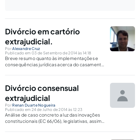
Divórcio em cartório
extrajudicial.
Por
Alexandre Cruz
Publicado em 03 de Setembro de 2014 às 14:18
Breve resumo quanto às implementações e
consequências jurídicas acerca do casamento
após a Emenda Constitucional 66/2010.
Divórcio consensual
extrajudicial
Por
Renan Duarte Nogueira
Publicado em 24 de Julho de 2014 às 12:23
Análise de caso concreto a luz das inovações
constitucionais (EC 66/06), legislativas, assim
como da jurisprudência e da doutrina pátria
concernentes.