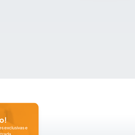
o!
s exclusivas e
trada.