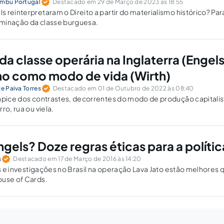
imbu Portugal
Destacado em 29 de Março de 2023 às 18:55
reinterpretaram o Direito a partir do materialismo histórico? Para 
minação da classe burguesa.
da classe operária na Inglaterra (Engels
o como modo de vida (Wirth)
de Paiva Torres
Destacado em 01 de Outubro de 2022 às 08:40
ápice dos contrastes, decorrentes do modo de produção capitalis
ro, rua ou viela.
gels? Doze regras éticas para a polític
s
Destacado em 17 de Março de 2016 às 14:20
as e investigações no Brasil na operação Lava Jato estão melhores 
ouse of Cards.