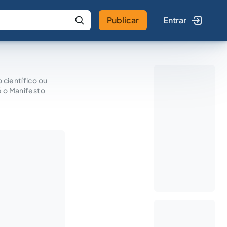
Publicar
Entrar
 IA
Buscar no Jus
 científico ou
é o Manifesto