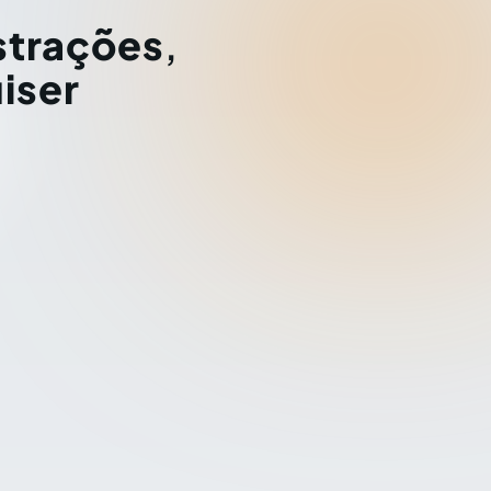
strações
,
iser