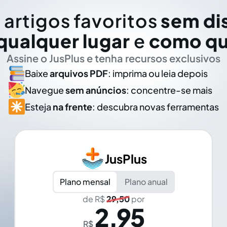
 artigos favoritos
sem di
qualquer lugar
e
como qu
Assine o JusPlus e tenha recursos exclusivos
Baixe
arquivos PDF
: imprima ou leia depois
Navegue
sem anúncios
: concentre-se mais
Esteja
na frente
: descubra novas ferramentas
JusPlus
Plano mensal
Plano anual
de R$
29,50
por
2,95
R$