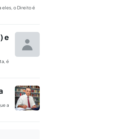
eles, o Direito é
) e
ta, é
a
que a