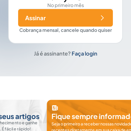
No primeiro mês
Assinar
Cobrança mensal, cancele quando quiser
Já é assinante?
Faça login
seus artigos
Fique sempre informad
nhecimento e ganhe
Seja o primeiro a receber nossas novidade
 fácil e rápido!
recentes diretamente em sua caixa de en