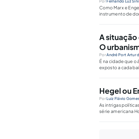
Por
Fernando Luz Sin
Como Marx e Engels 
instrumento de do
A situação 
O urbanism
Por
André Port Artur 
É na cidade que o 
exposto a cada bair
Hegel ou En
Por
Luiz Flávio Gome
As intrigas polític
série americana H