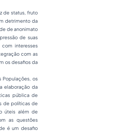
ez de
status
, fruto
em detrimento da
dade de anonimato
xpressão de suas
o com interesses
ntegração com as
os desafios da
s Populações, os
 a elaboração da
ticas pública de
 de políticas de
o úteis além de
com as questões
ade é um desafio