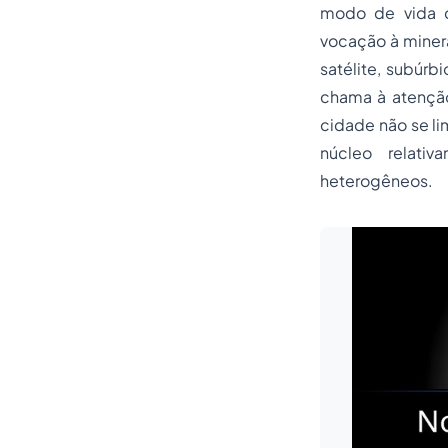
modo de vida do
vocação à miner
satélite, subúrb
chama à atenção
cidade não se li
núcleo relati
heterogêneos.