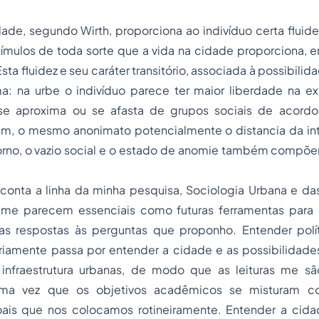
ade, segundo Wirth, proporciona ao indivíduo certa fluid
tímulos de toda sorte que a vida na cidade proporciona, 
sta fluidez e seu caráter transitório, associada à possibili
: na urbe o indivíduo parece ter maior liberdade na e
, se aproxima ou se afasta de grupos sociais de acord
orém, o mesmo anonimato potencialmente o distancia da i
rno, o vazio social e o estado de
anomie
também compõem 
onta a linha da minha pesquisa, Sociologia Urbana e da
s me parecem essenciais como futuras ferramentas para
as respostas às perguntas que proponho. Entender polí
riamente passa por entender a cidade e as possibilidades
infraestrutura urbanas, de modo que as leituras me sã
 uma vez que os objetivos acadêmicos se misturam 
soais que nos colocamos rotineiramente. Entender a cid