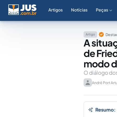
Artigos
Notícias
Peças
Destaq
Artigo
A situaç
de Frie
modo de
O diálogo dos
André Port Artu
Resumo: