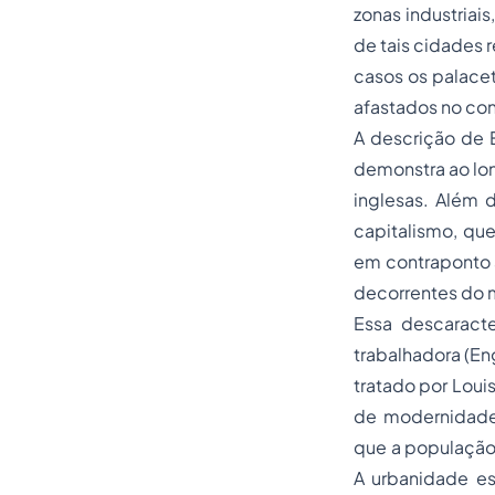
zonas industriai
de tais cidades 
casos os palace
afastados no con
A descrição de E
demonstra ao lo
inglesas. Além 
capitalismo, qu
em contraponto a
decorrentes do m
Essa descaracte
trabalhadora (En
tratado por Loui
de modernidade 
que a população 
A urbanidade es