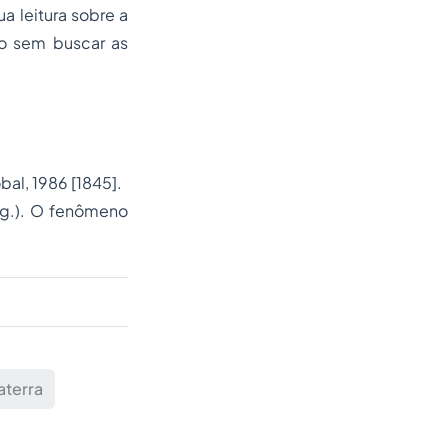
a leitura sobre a
co sem buscar as
obal, 1986 [1845].
rg.). O fenômeno
aterra