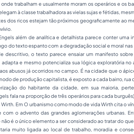
s, onde trabalham e usualmente moram os operários e os b
relegam à classe trabalhadora as vielas sujas e fétidas, me
tes dos ricos estejam tão próximos geograficamente ao
vívio.
ngels além de analítica e detalhista parece conter uma i
ngo do texto espanto com a degradação social e moral nas
de descritivo, o texto parece ensaiar um manifesto sobr
e adapta e mesmo potencializa sua lógica exploratória no
os abusos já ocorridos no campo. É na cidade que o ápice
odo de produção capitalista, é exposto a cada bairro, rua o
rização do habitante da cidade, em sua maioria, pert
gels fala na proporção de três operários para cada burgu
s Wirth. Em O urbanismo como modo de vida Wirth cita o ví
com o advento das grandes aglomerações urbanas. Entr
não é o único elemento a ser considerado ao tratar do que
taria muito ligada ao local de trabalho, moradia e con