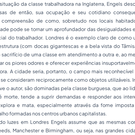
ituação da classe trabalhadora na Inglaterra, Engels des
esas de então, sua ocupação e seu cotidiano consequ
na compreensão de como, sobretudo nos locais habitado
cidade pode se tornar um aprofundador das desigualdades 
cial do trabalhador. Londres é o exemplo claro de com
strutura (com docas gigantescas e a bela vista do Tâmisa
 sacrifício de uma classe em atendimento a outra e, ao 
ar os piores odores e oferecer experiências insuportavelm
ora. A cidade seria, portanto, o campo mais reconhecível 
se consideram reciprocamente como objetos utilizáveis. I
eve o autor, são dominadas pela classe burguesa, que ao l
é morte, tende a suprir demandas e responder aos inter
xplora e mata, especialmente através da fome imposta
alho formadas nos centros urbanos capitalistas.
o luzes em Londres Engels assume que as mesmas con
eds, Manchester e Birmingham, ou seja, nas grandes cida