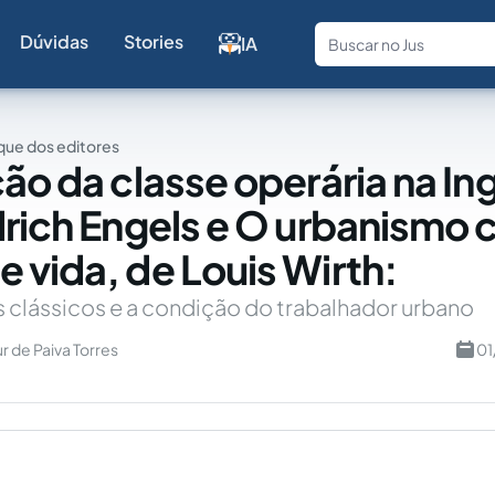
Dúvidas
Stories
IA
Fale com a
ue dos editores
ão da classe operária na Ing
drich Engels e O urbanismo
 vida, de Louis Wirth:
 clássicos e a condição do trabalhador urbano
r de Paiva Torres
01