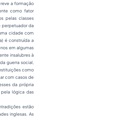
creve a formação
ente como fator
s pelas classes
e perpetuador da
o uma cidade com
) é construída a
menos em algumas
ente insalubres à
da guerra social,
nstituições como
idar com casos de
esses da própria
 pela lógica das
tradições estão
des inglesas. As