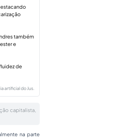
 destacando
arização
Londres também
ester e
fluidez de
artificial do Jus.
ão capitalista,
almente na parte