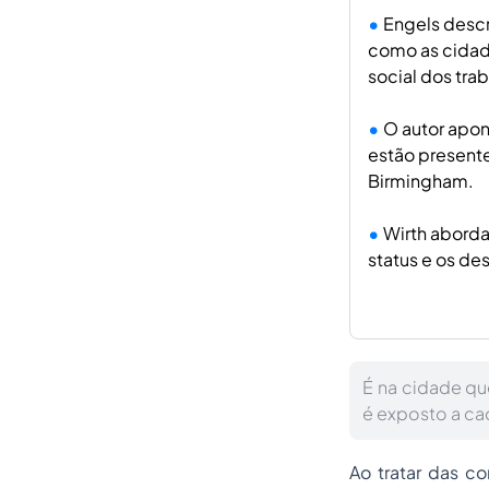
Engels descr
como as cidad
social dos tra
O autor apo
estão present
Birmingham.
Wirth aborda
status e os de
É na cidade qu
é exposto a cada
Ao tratar das co