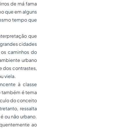
airros de má fama
smo que em alguns
 mesmo tempo que
nterpretação que
 grandes cidades
e os caminhos do
 ambiente urbano
 dos contrastes,
u viela.
encente à classe
ês) também é tema
nculo do conceito
etanto, ressalta
 é ou não urbano.
sequentemente ao