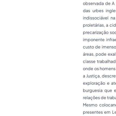
observada de A s
das urbes ingl
indissociável 
proletárias, a 
precarização so
imponente infrae
custo de imenso
áreas, pode exal
classe trabalhad
onde os homens 
a Justiça, descr
exploração e at
burguesia que e
relações de trab
Mesmo colocand
presentes em Le