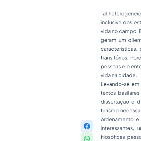
Tal heterogeneid
inclusive dos es
vida no campo. E
geram um dilema
características
transitórios. P
pessoas e o ento
vida na cidade.
Levando-se em c
textos basilare
dissertação e d
turismo necessa
ordenamento e 
interessantes,
filosóficas pes