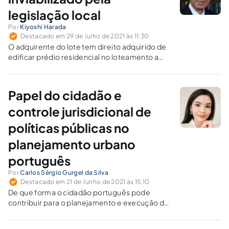
legislação local
Por
Kiyoshi Harada
Destacado em 29 de Julho de 2021 às 11:30
O adquirente do lote tem direito adquirido de
edificar prédio residencial no loteamento a
que integra. O fato de, por sua
discricionariedade, não ter requerido o alvará
de construção, em nada prejudica o
Papel do cidadão e
proprietário do lote adquirido antes da nova lei
que impôs a restrição de uso.
controle jurisdicional de
políticas públicas no
planejamento urbano
português
Por
Carlos Sérgio Gurgel da Silva
Destacado em 21 de Junho de 2021 às 15:10
De que forma o cidadão português pode
contribuir para o planejamento e execução de
políticas públicas de ordenação dos espaços
urbanos e territoriais? Quais os limites dessa