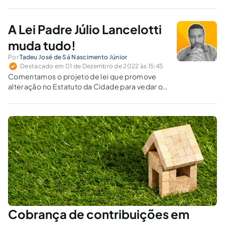
sociedade urbana brasileira, sendo defeso ao Estado tolher
esta conquista, seja pela sua titulação de cláusula pétrea
(art. 60, § 4º, IV, CR/88), seja em decorrência do princípio da
A Lei Padre Júlio Lancelotti
proibição de retrocesso.
muda tudo!
Por
Tadeu José de Sá Nascimento Júnior
Destacado em 01 de Dezembro de 2022 às 15:45
Comentamos o projeto de lei que promove
alteração no Estatuto da Cidade para vedar o
emprego de técnicas de arquitetura hostil em
espaços livres de uso público.
Cobrança de contribuições em