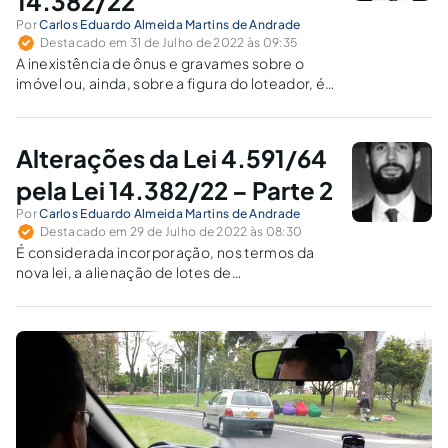
14.382/22
Por
Carlos Eduardo Almeida Martins de Andrade
Destacado em 31 de Julho de 2022 às 09:35
A inexistência de ônus e gravames sobre o
imóvel ou, ainda, sobre a figura do loteador, é
de fundamental importância para proteção
dos adquirentes, como demonstra a
jurisprudência administrativa.
Alterações da Lei 4.591/64
pela Lei 14.382/22 – Parte 2
Por
Carlos Eduardo Almeida Martins de Andrade
Destacado em 29 de Julho de 2022 às 08:30
É considerada incorporação, nos termos da
nova lei, a alienação de lotes de
desmembramento ou de loteamento se
vinculada à construção de casas isoladas ou
geminadas.