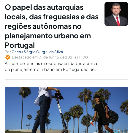
atuação e/ou participação?
O papel das autarquias
locais, das freguesias e das
regiões autônomas no
planejamento urbano em
Portugal
Por
Carlos Sérgio Gurgel da Silva
Destacado em 01 de Junho de 2021 às 11:00
As competências e responsabilidades acerca
do planejamento urbano em Portugal são bem
repartidas entre autarquias locais, freguesias
e regiões autônomas, servindo de exemplo ao
federalismo no Brasil, ainda que se trate de um
Estado unitário.