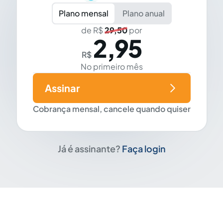
Plano mensal
Plano anual
de R$
29,50
por
2,95
R$
No primeiro mês
Assinar
Cobrança mensal, cancele quando quiser
Já é assinante?
Faça login