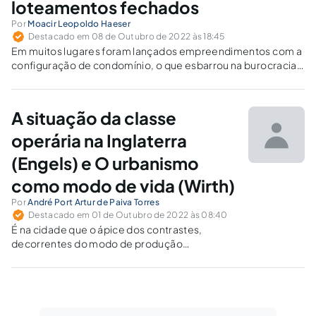
loteamentos fechados
Por
Moacir Leopoldo Haeser
Destacado em 08 de Outubro de 2022 às 18:45
Em muitos lugares foram lançados empreendimentos com a
configuração de condomínio, o que esbarrou na burocracia
estatal, estatuindo-se que a aquisição de lotes ficava
vinculada à associação de moradores.
A situação da classe
operária na Inglaterra
(Engels) e O urbanismo
como modo de vida (Wirth)
Por
André Port Artur de Paiva Torres
Destacado em 01 de Outubro de 2022 às 08:40
É na cidade que o ápice dos contrastes,
decorrentes do modo de produção
capitalista, é exposto a cada bairro, rua ou
viela.