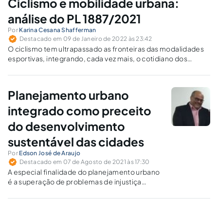
Ciclismo e mobilidade urbana:
análise do PL 1887/2021
Por
Karina Cesana Shafferman
Destacado em 09 de Janeiro de 2022 às 23:42
O ciclismo tem ultrapassado as fronteiras das modalidades
esportivas, integrando, cada vez mais, o cotidiano dos
grandes centros urbanos. O PL 1887/2021 se insere nesse
contexto, na tentativa de normatizar as novas tendências da
mobilidade urbana.
Planejamento urbano
integrado como preceito
do desenvolvimento
sustentável das cidades
Por
Edson José de Araujo
Destacado em 07 de Agosto de 2021 às 17:30
A especial finalidade do planejamento urbano
é a superação de problemas de injustiça
social, visando a melhoria da qualidade de vida
e consequente positiva mudança social.