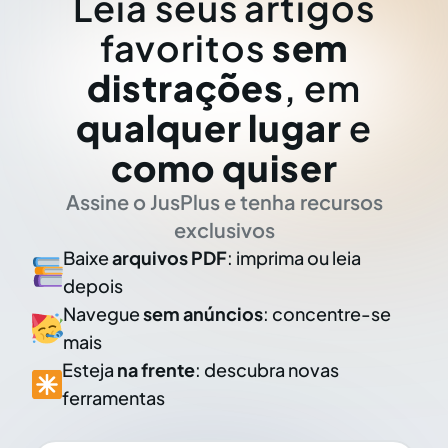
Leia seus artigos
favoritos
sem
distrações
, em
qualquer lugar
e
como quiser
Assine o JusPlus e tenha recursos
exclusivos
Baixe
arquivos PDF
: imprima ou leia
depois
Navegue
sem anúncios
: concentre-se
mais
Esteja
na frente
: descubra novas
ferramentas