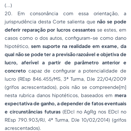
(...)
20. Em consonância com essa orientação, a
jurisprudência desta Corte salienta que
não se pode
deferir reparação por lucros cessantes
se estes, em
casos como o dos autos, configuram-se como dano
hipotético,
sem suporte na realidade em exame, da
qual não se pode ter a previsão razoável e objetiva de
lucro, aferível a partir de parâmetro anterior e
concreto
capaz de configurar a potencialidade de
lucro (REsp 846.455/MS, 3ª Turma, DJe 22/04/2009
(grifos acrescentados), pois não se compreende[m]
nesta rubrica danos hipotéticos, baseados em
mera
expectativa de ganho, a depender de fatos eventuais
e circunstâncias futuras
(EDcl no AgRg nos EDcl no
REsp 790.903/RJ, 4ª Turma, DJe 10/02/2014) (grifos
acrescentados).