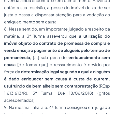
e venda ainda encontra-se em cumprimento. Havendo
então a sua rescisão, a posse do imóvel deixa de ser
justa e passa a dispensar atenção para a vedação ao
enriquecimento sem causa:
8. Nesse sentido, em importante julgado a respeito da
matéria, a 3ª Turma asseverou que
a utilização do
imóvel objeto do contrato de promessa de compra e
venda enseja o pagamento de aluguéis pelo tempo de
permanência
, [...] sob pena de
enriquecimento sem
causa
[de forma que] o ressarcimento é devido por
força da
determinação legal segundo a qual a ninguém
é dado enriquecer sem causa à custa de outrem,
usufruindo de bem alheio sem contraprestação
(REsp
1.613.613/RJ, 3ª Turma, DJe 18/06/2018) (grifos
acrescentados).
9. Na mesma linha, a e. 4ª Turma consignou em julgado