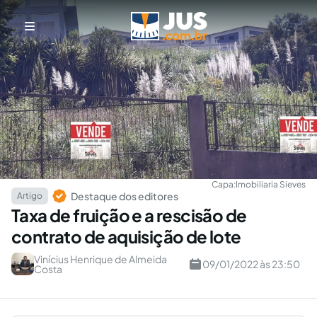
Capa:
Imobiliaria Sieves
Destaque dos editores
Artigo
Taxa de fruição e a rescisão de
contrato de aquisição de lote
Vinícius Henrique de Almeida
09/01/2022 às 23:50
Costa