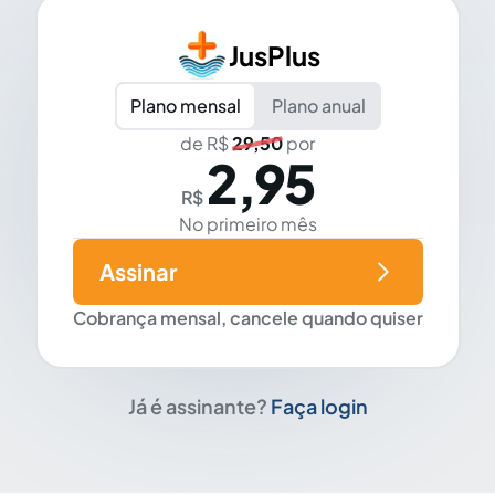
JusPlus
Plano mensal
Plano anual
de R$
29,50
por
2,95
R$
No primeiro mês
Assinar
Cobrança mensal, cancele quando quiser
Já é assinante?
Faça login