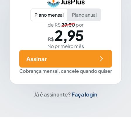
JusPlus
Plano mensal
Plano anual
de R$
29,50
por
2,95
R$
No primeiro mês
Assinar
Cobrança mensal, cancele quando quiser
Já é assinante?
Faça login