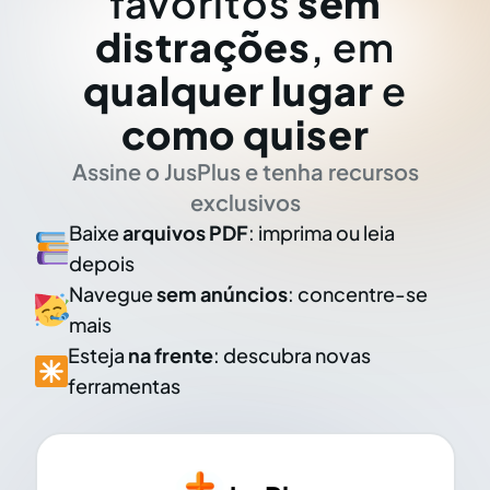
favoritos
sem
distrações
, em
qualquer lugar
e
como quiser
Assine o JusPlus e tenha recursos
exclusivos
Baixe
arquivos PDF
: imprima ou leia
depois
Navegue
sem anúncios
: concentre-se
mais
Esteja
na frente
: descubra novas
ferramentas