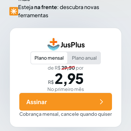
Esteja
na frente
: descubra novas
ferramentas
JusPlus
Plano mensal
Plano anual
de R$
29,50
por
2,95
R$
No primeiro mês
Assinar
Cobrança mensal, cancele quando quiser