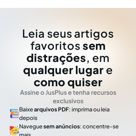
Leia seus artigos
favoritos
sem
distrações
, em
qualquer lugar
e
como quiser
Assine o JusPlus e tenha recursos
exclusivos
Baixe
arquivos PDF
: imprima ou leia
depois
Navegue
sem anúncios
: concentre-se
mais