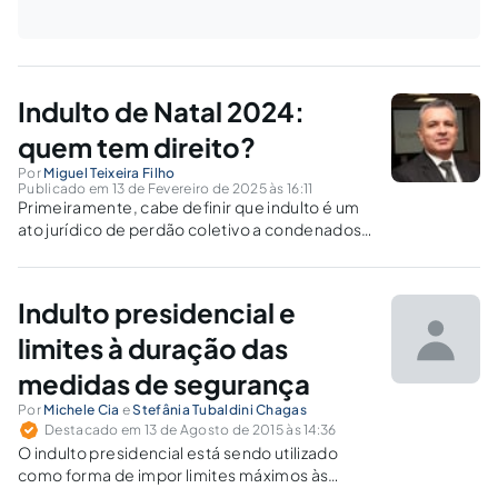
Indulto de Natal 2024:
quem tem direito?
Por
Miguel Teixeira Filho
Publicado em 13 de Fevereiro de 2025 às 16:11
Primeiramente, cabe definir que indulto é um
ato jurídico de perdão coletivo a condenados
à penas pela prática de determinados delitos,
o qual pode ser concedido pelo chefe de
Estado, no âmbito da política penal. No Brasil,
Indulto presidencial e
o indulto é...
limites à duração das
medidas de segurança
Por
Michele Cia
e
Stefânia Tubaldini Chagas
Destacado em 13 de Agosto de 2015 às 14:36
O indulto presidencial está sendo utilizado
como forma de impor limites máximos às
medidas de segurança, de modo a respeitar