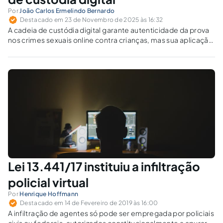
Por
João Carlos Ermelindo Bernardo
Destacado em 23 de Novembro de 2025 às 16:32
A cadeia de custódia digital garante autenticidade da prova
nos crimes sexuais online contra crianças, mas sua aplicação
ainda enfrenta entraves técnicos. Como a infiltração virtual
supera limites probatórios sem violar garantias?
Lei 13.441/17 instituiu a infiltração
policial virtual
Por
Henrique Hoffmann
Destacado em 14 de Fevereiro de 2019 às 16:00
A infiltração de agentes só pode ser empregada por policiais
civis ou federais, autorizados constitucionalmente a apurar