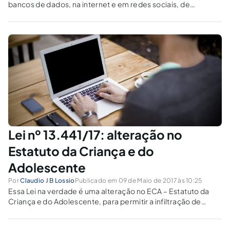
bancos de dados, na internet e em redes sociais, de
informações de grupos ou criminosos ainda não
identificados.
Lei nº 13.441/17: alteração no
Estatuto da Criança e do
Adolescente
Por
Claudio J B Lossio
Publicado em 09 de Maio de 2017 às 10:25
Essa Lei na verdade é uma alteração no ECA – Estatuto da
Criança e do Adolescente, para permitir a infiltração de
agentes de polícia na internet com a finalidade de
investigação de crimes contra a dignidade sexual de criança