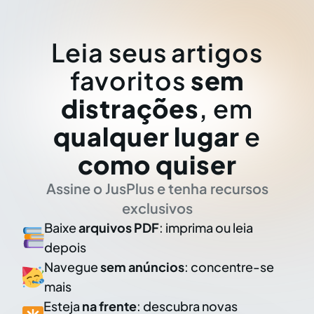
Leia seus artigos
favoritos
sem
distrações
, em
qualquer lugar
e
como quiser
Assine o JusPlus e tenha recursos
exclusivos
Baixe
arquivos PDF
: imprima ou leia
depois
Navegue
sem anúncios
: concentre-se
mais
Esteja
na frente
: descubra novas