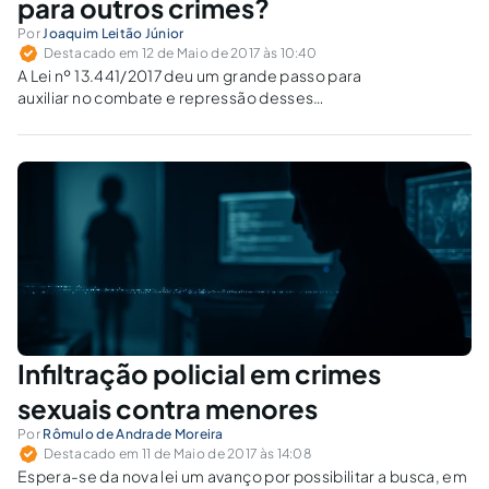
para outros crimes?
Por
Joaquim Leitão Júnior
Destacado em 12 de Maio de 2017 às 10:40
A Lei nº 13.441/2017 deu um grande passo para
auxiliar no combate e repressão desses
crimes contra a dignidade sexual.
Infiltração policial em crimes
sexuais contra menores
Por
Rômulo de Andrade Moreira
Destacado em 11 de Maio de 2017 às 14:08
Espera-se da nova lei um avanço por possibilitar a busca, em