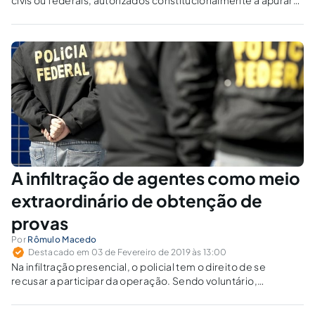
infrações penais. Não estão abrangidos os militares,
rodoviários federais, guardas municipais, agentes de
inteligência, do Ministério Público, parlamentares membros
de CPI ou servidores da receita.
A infiltração de agentes como meio
extraordinário de obtenção de
provas
Por
Rômulo Macedo
Destacado em 03 de Fevereiro de 2019 às 13:00
Na infiltração presencial, o policial tem o direito de se
recusar a participar da operação. Sendo voluntário,
presume-se envolvido alto grau de profissionalismo e
comprometimento com o interesse público.