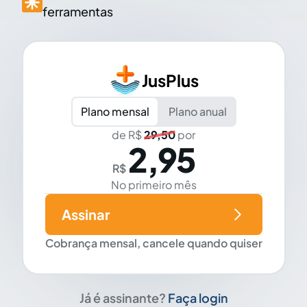
ferramentas
JusPlus
Plano mensal
Plano anual
de R$
29,50
por
2,95
R$
No primeiro mês
Assinar
Cobrança mensal, cancele quando quiser
Já é assinante?
Faça login