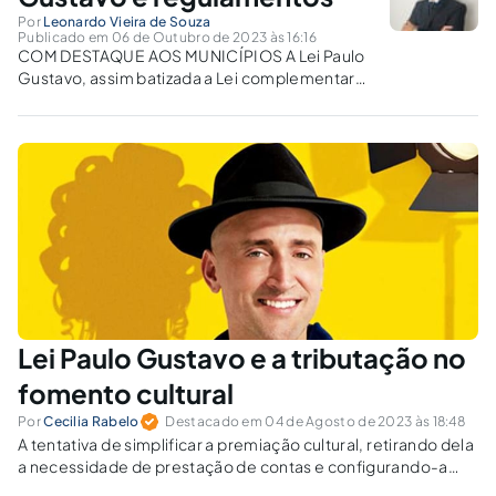
Por
Leonardo Vieira de Souza
Publicado em 06 de Outubro de 2023 às 16:16
COM DESTAQUE AOS MUNICÍPIOS A Lei Paulo
Gustavo, assim batizada a Lei complementar
Federal nº 195/2022, versa sobre apoio
financeiro emergencial da União aos demais
entes, destinados ao Setor Cultural, que se
justifica como medida de mitigação aos
reflexos da...
Lei Paulo Gustavo e a tributação no
fomento cultural
Por
Cecilia Rabelo
Destacado em 04 de Agosto de 2023 às 18:48
A tentativa de simplificar a premiação cultural, retirando dela
a necessidade de prestação de contas e configurando-a
como doação sem encargo acabou por atrair a incidência de