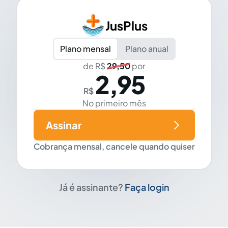
JusPlus
Plano mensal
Plano anual
de R$
29,50
por
2,95
R$
No primeiro mês
Assinar
Cobrança mensal, cancele quando quiser
Já é assinante?
Faça login