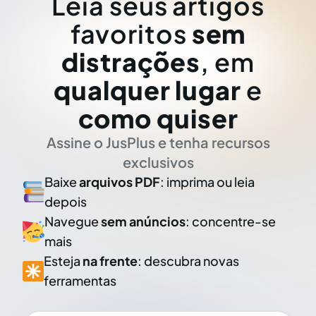
Leia seus artigos
favoritos
sem
distrações
, em
qualquer lugar
e
como quiser
Assine o JusPlus e tenha recursos
exclusivos
Baixe
arquivos PDF
: imprima ou leia
depois
Navegue
sem anúncios
: concentre-se
mais
Esteja
na frente
: descubra novas
ferramentas