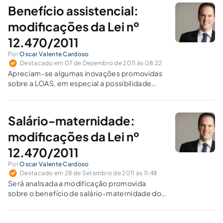
Benefício assistencial:
modificações da Lei nº
12.470/2011
Por
Oscar Valente Cardoso
Destacado em 07 de Dezembro de 2011 às 08:22
Apreciam-se algumas inovações promovidas
sobre a LOAS, em especial a possibilidade
conferida ao deficiente que recebe o
benefício de prestação continuada (BPC) de
exercer atividade remunerada na condição de
Salário-maternidade:
aprendiz.
modificações da Lei nº
12.470/2011
Por
Oscar Valente Cardoso
Destacado em 28 de Setembro de 2011 às 11:48
Será analisada a modificação promovida
sobre o benefício de salário-maternidade do
RGPS, especificamente acerca da
responsabilidade por seu pagamento para