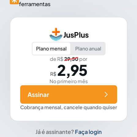
ferramentas
JusPlus
Plano mensal
Plano anual
de R$
29,50
por
2,95
R$
No primeiro mês
Assinar
Cobrança mensal, cancele quando quiser
Já é assinante?
Faça login