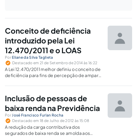
Conceito de deficiência
introduzido pela Lei
12.470/2011 e o LOAS
Por
Eliane da Silva Taglieta
Destacado em 21 de Setembro de 2014 às 16:22
A Lei 12.470/2011 melhor definiu o conceito de
deficiência para fins de percepção de amparo
assistencial, tornando-o mais preciso e menos
aberto, o que possibilitará a facilitação das
decisões administrativas e judiciais sobre o
Inclusão de pessoas de
tema.
baixa renda na Previdência
Por
José Francisco Furlan Rocha
Destacado em 18 de Julho de 2012 às 15:08
A redução da carga contributiva dos
segurados de baixa renda se amolda aos