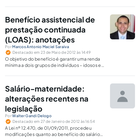
princípios constitucionais da equidade na
forma de participação do custeio, isonomia
tributária e solidariedade social, além de dar
Benefício assistencial de
efetividade normativa ao princípio da
universalidade de cobertura e atendimento.
prestação continuada
(LOAS): anotações
Por
Marcos Antonio Maciel Saraiva
Destacado em 23 de Maio de 2012 às 14:49
O objetivo do benefício é garantir uma renda
mínima a dois grupos de indivíduos – idosos e
portadores de deficiência – que estão mais
vulneráveis ao risco social de não exercer
atividade remunerada que lhes garanta
Salário-maternidade:
subsistência.
alterações recentes na
legislação
Por
Walter Gandi Delogo
Destacado em 27 de Janeiro de 2012 às 16:54
A Lei nº 12.470, de 01/09/2011, procedeu
modificações quanto ao benefício do salário-