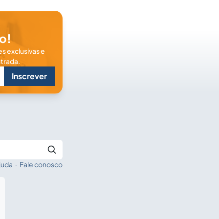
o!
s exclusivas e
trada.
Inscrever
juda
·
Fale conosco
Buscar no Jus