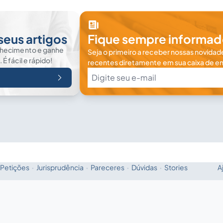
seus artigos
Fique sempre informad
nhecimento e ganhe
Seja o primeiro a receber nossas novidade
 fácil e rápido!
recentes diretamente em sua caixa de en
Petições
·
Jurisprudência
·
Pareceres
·
Dúvidas
·
Stories
A
Fale com a IA