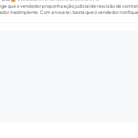
xige que o vendedor proponha ação judicial de rescisão de contra
or inadimplente. Com a nova lei, basta que o vendedor notifique
gar a mora com o prazo de 15 dias.