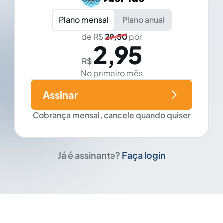
Plano mensal
Plano anual
de R$
29,50
por
2,95
R$
No primeiro mês
Assinar
Cobrança mensal, cancele quando quiser
Já é assinante?
Faça login