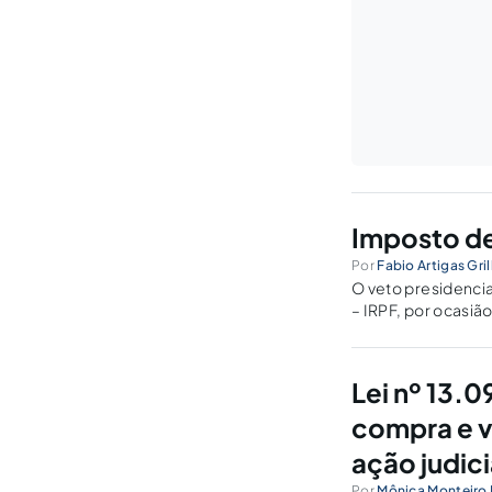
Imposto de
Por
Fabio Artigas Gril
O veto presidencia
– IRPF, por ocasiã
Federal com o sobre
Lei nº 13.
compra e v
ação judici
Por
Mônica Monteiro 