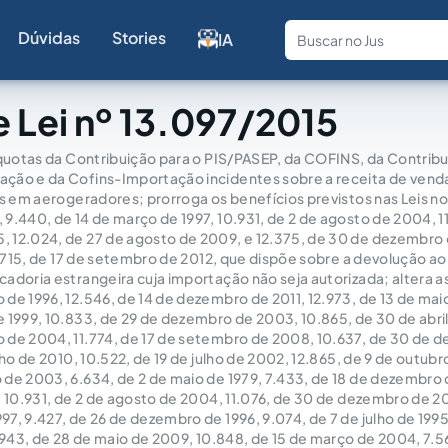
Dúvidas
Stories
IA
Fale com a
 Lei nº 13.097/2015
íquotas da Contribuição para o PIS/PASEP, da COFINS, da Contribu
ção e da Cofins-Importação incidentes sobre a receita de vend
as em aerogeradores; prorroga os benefícios previstos nas Leis no
9.440, de 14 de março de 1997, 10.931, de 2 de agosto de 2004, 11
 12.024, de 27 de agosto de 2009, e 12.375, de 30 de dezembro d
12.715, de 17 de setembro de 2012, que dispõe sobre a devolução ao 
adoria estrangeira cuja importação não seja autorizada; altera as
de 1996, 12.546, de 14 de dezembro de 2011, 12.973, de 13 de maio
 1999, 10.833, de 29 de dezembro de 2003, 10.865, de 30 de abril
 de 2004, 11.774, de 17 de setembro de 2008, 10.637, de 30 de 
nho de 2010, 10.522, de 19 de julho de 2002, 12.865, de 9 de outubr
de 2003, 6.634, de 2 de maio de 1979, 7.433, de 18 de dezembro d
, 10.931, de 2 de agosto de 2004, 11.076, de 30 de dezembro de 2
7, 9.427, de 26 de dezembro de 1996, 9.074, de 7 de julho de 1995,
1.943, de 28 de maio de 2009, 10.848, de 15 de março de 2004, 7.5