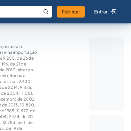
Publicar
Entrar
 IA
Buscar no Jus
ição para o
as e na importação
s 9.250, de 26 de
.196, de 21 de
e 2010; altera o
exterior ou a
 Leis nos 9.430,
 de 2014, 9.826,
 de 2004, 11.051,
dezembro de 2002,
o de 2013, 10.820,
e 1985, 11.977, de
004, 9.514, de 20
 12.783, de 11 de
65, de 19 de