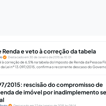
 Renda e veto à correção da tabela
lo
Destacado em 30 de Janeiro de 2015 às 10:01
l à correção de 6,5% na tabela do Imposto de Renda da Pessoa Fí
o da Lei nº 13.097/2015, confirma o recorrente descaso do Govern
princípio da Justiça Tributária.
097/2015: rescisão do compromisso de
enda de imóvel por inadimplemento s
al
Porto
Destacado em 27 de Janeiro de 2015 às 09:14