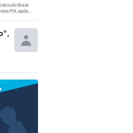
iário do Brasil
das PIX, após
acional...
o",
penas