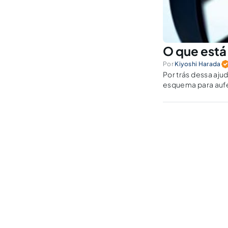
O que está
Por
Kiyoshi Harada
Por trás dessa aju
esquema para aufer