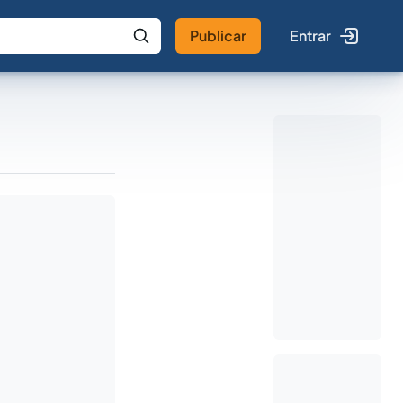
Publicar
Entrar
 IA
Buscar no Jus