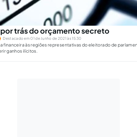
 por trás do orçamento secreto
Destacado em 01 de Junho de 2021 às 15:30
da financeira às regiões representativas do eleitorado de parlame
ir ganhos ilícitos.