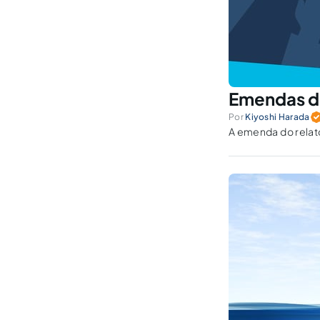
Emendas do
Por
Kiyoshi Harada
A emenda do relato