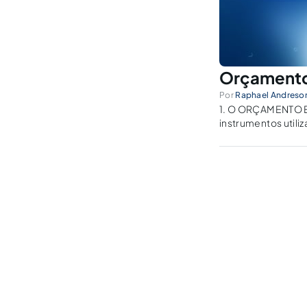
Orçamento 
Por
Raphael Andreson
1. O ORÇAMENTO 
instrumentos util
objetivo é realiza
Federal, elas...