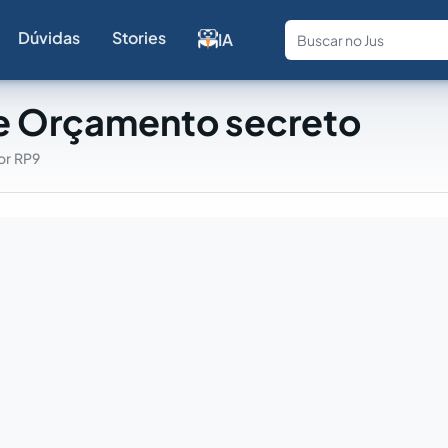
Dúvidas
Stories
IA
Fale com a
e Orçamento secreto
or RP9