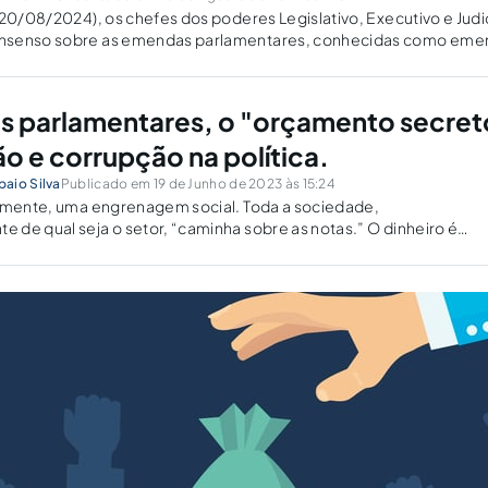
(20/08/2024), os chefes dos poderes Legislativo, Executivo e Judic
nsenso sobre as emendas parlamentares, conhecidas como emen
tas e decisões que intensificaram as tensões entre o Congresso N
 parlamentares, o "orçamento secret
o e corrupção na política.
aio Silva
Publicado em 19 de Junho de 2023 às 15:24
tamente, uma engrenagem social. Toda a sociedade,
de qual seja o setor, “caminha sobre as notas.” O dinheiro é
rtante para nós, e sempre foi. Segundo Ayn Rand, "dinheiro é a
 irá...