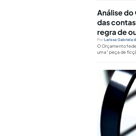
Análise do
das contas 
regra de o
Por
Larissa Gabriela 
O Orçamento feder
uma “peça de ficç