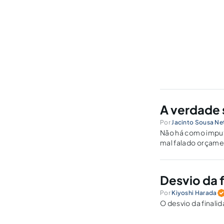
A verdade 
Por
Jacinto Sousa Ne
Não há como imputa
mal falado orçame
Desvio da 
Por
Kiyoshi Harada