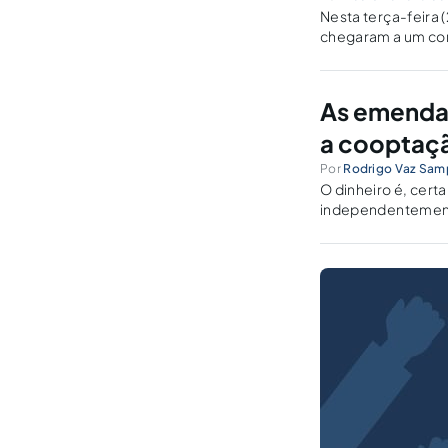
Nesta terça-feira 
chegaram a um co
uma série de dispu
As emendas
a cooptaçã
Por
Rodrigo Vaz Samp
O dinheiro é, cer
independentemente 
extremamente impo
uma ferramenta. Ele