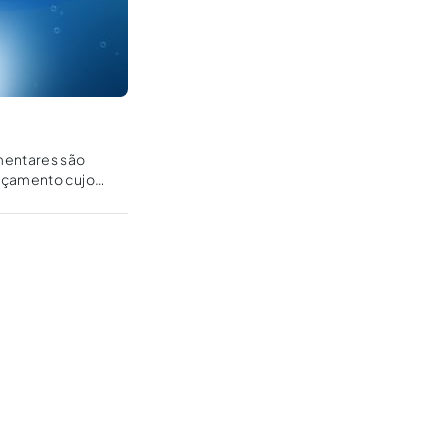
entares são
orçamento cujo
tivo.No Governo