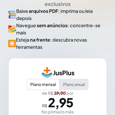
exclusivos
Baixe
arquivos PDF
: imprima ou leia
depois
Navegue
sem anúncios
: concentre-se
mais
Esteja
na frente
: descubra novas
ferramentas
JusPlus
Plano mensal
Plano anual
de R$
29,50
por
2,95
R$
No primeiro mês