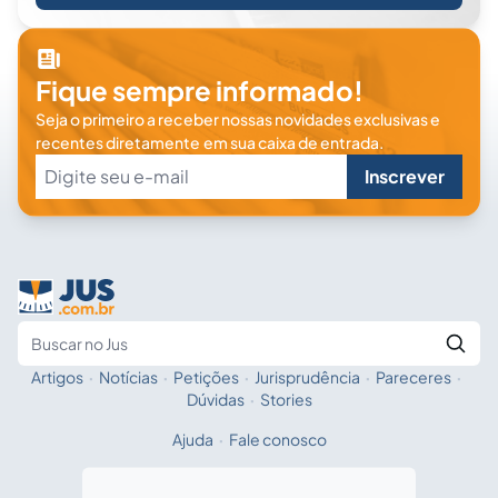
Fique sempre informado!
Seja o primeiro a receber nossas novidades exclusivas e
recentes diretamente em sua caixa de entrada.
Inscrever
Artigos
·
Notícias
·
Petições
·
Jurisprudência
·
Pareceres
·
Fale com a IA
Buscar no Jus
Dúvidas
·
Stories
Ajuda
·
Fale conosco