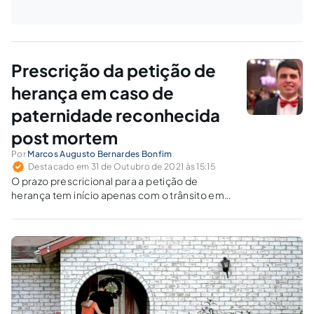
Prescrição da petição de
herança em caso de
paternidade reconhecida
post mortem
Por
Marcos Augusto Bernardes Bonfim
Destacado em 31 de Outubro de 2021 às 15:15
O prazo prescricional para a petição de
herança tem início apenas com o trânsito em
julgado da ação de investigação de
paternidade. O entendimento, no entanto,
pode ser excepcionado à luz das
peculiaridades do caso.